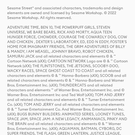
Sesame Street® and associated characters, trademarks and design
elements are owned and licensed by Sesame Workshop. © 2022
Sesame Workshop. All rights reserved.
ADVENTURE TIME, BEN 10, THE POWERPUFF GIRLS, STEVEN
UNIVERSE, WE BARE BEARS, RICK AND MORTY, AQUA TEEN
HUNGER FORCE, CHOWDER, COURAGE THE COWARDLY DOG, COW
AND CHICKEN , DEXTER'S LABORATORY, ED, EDD N EDDY, FOSTER'S
HOME FOR IMAGINARY FRIENDS, THE GRIM ADVENTURES OF BILLY
& MANDY, I AM WEASEL, JOHNNY BRAVO, ROBOT CHICKEN,
SAMURAI JACK and all related characters and elements © & ™
Cartoon Network (sXX); CARTOON NETWORK Logo are © & ™ Cartoon
Network (sXX); THE FLINTSTONES, THE JETSONS, SCOOBY-DOO,
WACKY RACES, SPACE GHOST COAST TO COAST and all related
characters and elements © & ™ Hanna-Barbera (sXX); SCOOB and all
related characters and elements © & ™ Hanna-Barbera and Warner
Bros. Entertainment Inc. (sXX); THUNDERCATS and all related
characters and elements ™ of Warner Bros. Entertainment Inc. and ©
Warner Bros. Entertainment Inc and Ted Wolf (sXX); TOM AND JERRY
and all related characters and elements © & ™ Turner Entertainment
Co. (sXX); TOM AND JERRY and all related characters and elements
© & ™ Turner Entertainment Co. And Warner Bros. Entertainment Inc.
(sXX); BUGS BUNNY BUILDERS: ANIMATED SERIES, LOONEY TUNES,
SPACE JAM, SPACE JAM: A NEW LEGACY, ANIMANIACS, PINKY AND
THE BRAIN and all related characters and elements © & ™ Warner
Bros. Entertainment Inc. (sXX); AQUAMAN, BATMAN, CYBORG, DC
SUPER FRIENDS, THE FLASH, GREEN LANTERN, JUSTICE LEAGUE,