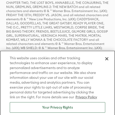
CHAPTER TWO, THE LOST BOYS, ANNABELLE, THE CONJURING, THE
NUN, GREMLINS, GREMLINS 2: THE NEW BATCH and all related
characters and elements © & ™ Warner Bros. Entertainment Inc. (sXX);
FRIDAY THE 13TH, FREDDY VS. JASON, and all related characters and
elements © & ™ New Line Productions, Inc. (sXX); CADDYSHACK,
DALLAS, GOODFELLAS, THE GREAT GATSBY, READY PLAYER ONE,
THE O.C., PRETTY LITTLE LIARS, WESTWORLD, CORPSE BRIDE, THE
BIG BANG THEORY, FRIENDS, BEETLEJUICE, GILMORE GIRLS, GOSSIP
GIRL, SUPERNATURAL, VERONICA MARS, THE MATRIX, MORTAL
KOMBAT, WILLY WONKA & THE CHOCOLATE FACTORY and all
related characters and elements © & ™ Warner Bros. Entertainment
Inc. (sXX); WB SHIELD: © & ™ Warner Bros. Entertainment Inc. (sXX);
HOUSE OF THE DRAGON, GAME OF THRONES, and all related
characters and elements © & ™ Home Box Office, Inc. (sXX); CHILLING
This website uses cookies and other tracking
ADVENTURES OF SABRINA, RIVERDALE © & ™ Warner Bros.
technologies to enhance user experience, to display
Entertainment Inc. Archie Comics and all related characters and
personalized advertisements and to analyze
elements © & ™ Archie Comic Publications, Inc. Used with permission.
(sXX); SEINFELD and all related characters and elements © & ™ Castle
performance and traffic on our website. We also share
Rock Entertainment. (sXX); TED LASSO © & ™ Warner Bros.
information about your use of our site with our social
Entertainment Inc. & Universal Television LLC (sXX); THE HOBBIT: AN
media, advertising and analytics partners. You can
UNEXPECTED JOURNEY, THE HOBBIT: THE DESOLATION OF SMAUG,
exercise your rights to opt-out of sale of processing
THE HOBBIT: THE BATTLE OF THE FIVE ARMIES, THE LORD OF THE
personal data for targeted advertising by clicking the
RINGS: THE FELLOWSHIP OF THE RING, THE LORD OF THE RINGS: THE
link on the right. For more details see our
Privacy Policy
TWO TOWERS, THE LORD OF THE RINGS: THE RETURN OF THE KING
and the names of the characters, items, events and places therein are
TM of The Saul Zaentz Company d/b/a Middle-earth Enterprises
Your Privacy Rights
under license to New Line Productions, Inc. (sXX), © Warner Bros.
Entertainment Inc. All rights reserved; WHERE THE WILD THINGS ARE