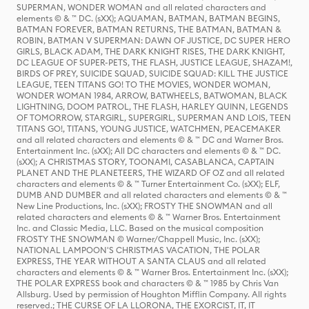
SUPERMAN, WONDER WOMAN and all related characters and
elements © & ™ DC. (sXX); AQUAMAN, BATMAN, BATMAN BEGINS,
BATMAN FOREVER, BATMAN RETURNS, THE BATMAN, BATMAN &
ROBIN, BATMAN V SUPERMAN: DAWN OF JUSTICE, DC SUPER HERO
GIRLS, BLACK ADAM, THE DARK KNIGHT RISES, THE DARK KNIGHT,
DC LEAGUE OF SUPER-PETS, THE FLASH, JUSTICE LEAGUE, SHAZAM!,
BIRDS OF PREY, SUICIDE SQUAD, SUICIDE SQUAD: KILL THE JUSTICE
LEAGUE, TEEN TITANS GO! TO THE MOVIES, WONDER WOMAN,
WONDER WOMAN 1984, ARROW, BATWHEELS, BATWOMAN, BLACK
LIGHTNING, DOOM PATROL, THE FLASH, HARLEY QUINN, LEGENDS
OF TOMORROW, STARGIRL, SUPERGIRL, SUPERMAN AND LOIS, TEEN
TITANS GO!, TITANS, YOUNG JUSTICE, WATCHMEN, PEACEMAKER
and all related characters and elements © & ™ DC and Warner Bros.
Entertainment Inc. (sXX); All DC characters and elements © & ™ DC.
(sXX); A CHRISTMAS STORY, TOONAMI, CASABLANCA, CAPTAIN
PLANET AND THE PLANETEERS, THE WIZARD OF OZ and all related
characters and elements © & ™ Turner Entertainment Co. (sXX); ELF,
DUMB AND DUMBER and all related characters and elements © & ™
New Line Productions, Inc. (sXX); FROSTY THE SNOWMAN and all
related characters and elements © & ™ Warner Bros. Entertainment
Inc. and Classic Media, LLC. Based on the musical composition
FROSTY THE SNOWMAN © Warner/Chappell Music, Inc. (sXX);
NATIONAL LAMPOON'S CHRISTMAS VACATION, THE POLAR
EXPRESS, THE YEAR WITHOUT A SANTA CLAUS and all related
characters and elements © & ™ Warner Bros. Entertainment Inc. (sXX);
THE POLAR EXPRESS book and characters © & ™ 1985 by Chris Van
Allsburg. Used by permission of Houghton Mifflin Company. All rights
reserved.; THE CURSE OF LA LLORONA, THE EXORCIST, IT, IT