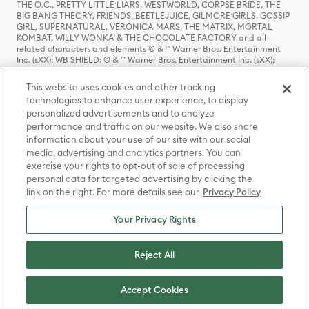
THE O.C., PRETTY LITTLE LIARS, WESTWORLD, CORPSE BRIDE, THE
BIG BANG THEORY, FRIENDS, BEETLEJUICE, GILMORE GIRLS, GOSSIP
GIRL, SUPERNATURAL, VERONICA MARS, THE MATRIX, MORTAL
KOMBAT, WILLY WONKA & THE CHOCOLATE FACTORY and all
related characters and elements © & ™ Warner Bros. Entertainment
Inc. (sXX); WB SHIELD: © & ™ Warner Bros. Entertainment Inc. (sXX);
HOUSE OF THE DRAGON, GAME OF THRONES, and all related
characters and elements © & ™ Home Box Office, Inc. (sXX); CHILLING
This website uses cookies and other tracking
ADVENTURES OF SABRINA, RIVERDALE © & ™ Warner Bros.
technologies to enhance user experience, to display
Entertainment Inc. Archie Comics and all related characters and
personalized advertisements and to analyze
elements © & ™ Archie Comic Publications, Inc. Used with permission.
(sXX); SEINFELD and all related characters and elements © & ™ Castle
performance and traffic on our website. We also share
Rock Entertainment. (sXX); TED LASSO © & ™ Warner Bros.
information about your use of our site with our social
Entertainment Inc. & Universal Television LLC (sXX); THE HOBBIT: AN
media, advertising and analytics partners. You can
UNEXPECTED JOURNEY, THE HOBBIT: THE DESOLATION OF SMAUG,
exercise your rights to opt-out of sale of processing
THE HOBBIT: THE BATTLE OF THE FIVE ARMIES, THE LORD OF THE
personal data for targeted advertising by clicking the
RINGS: THE FELLOWSHIP OF THE RING, THE LORD OF THE RINGS: THE
link on the right. For more details see our
Privacy Policy
TWO TOWERS, THE LORD OF THE RINGS: THE RETURN OF THE KING
and the names of the characters, items, events and places therein are
TM of The Saul Zaentz Company d/b/a Middle-earth Enterprises
Your Privacy Rights
under license to New Line Productions, Inc. (sXX), © Warner Bros.
Entertainment Inc. All rights reserved; WHERE THE WILD THINGS ARE
and all related characters and elements © Warner Bros.
Reject All
Entertainment Inc. (sXX); WIZARDING WORLD and all related
trademarks, characters, names, and indicia are © & ™ Warner Bros.
Entertainment Inc. (sXX); © Warner Bros. Entertainment Inc. All rights
Accept Cookies
reserved.