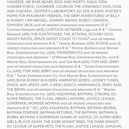
UNIVERSE, WE BARE BEARS, RICK AND MORTY, AQUA TEEN
HUNGER FORCE, CHOWDER, COURAGE THE COWARDLY DOG, COW
AND CHICKEN , DEXTER'S LABORATORY, ED, EDD N EDDY, FOSTER'S
HOME FOR IMAGINARY FRIENDS, THE GRIM ADVENTURES OF BILLY
& MANDY, I AM WEASEL, JOHNNY BRAVO, ROBOT CHICKEN,
SAMURAI JACK and all related characters and elements © & ™
Cartoon Network (sXX); CARTOON NETWORK Logo are © & ™ Cartoon
Network (sXX); THE FLINTSTONES, THE JETSONS, SCOOBY-DOO,
WACKY RACES, SPACE GHOST COAST TO COAST and all related
characters and elements © & ™ Hanna-Barbera (sXX); SCOOB and all
related characters and elements © & ™ Hanna-Barbera and Warner
Bros. Entertainment Inc. (sXX); THUNDERCATS and all related
characters and elements ™ of Warner Bros. Entertainment Inc. and ©
Warner Bros. Entertainment Inc and Ted Wolf (sXX); TOM AND JERRY
and all related characters and elements © & ™ Turner Entertainment
Co. (sXX); TOM AND JERRY and all related characters and elements
© & ™ Turner Entertainment Co. And Warner Bros. Entertainment Inc.
(sXX); BUGS BUNNY BUILDERS: ANIMATED SERIES, LOONEY TUNES,
SPACE JAM, SPACE JAM: A NEW LEGACY, ANIMANIACS, PINKY AND
THE BRAIN and all related characters and elements © & ™ Warner
Bros. Entertainment Inc. (sXX); AQUAMAN, BATMAN, CYBORG, DC
SUPER FRIENDS, THE FLASH, GREEN LANTERN, JUSTICE LEAGUE,
SUPERMAN, WONDER WOMAN and all related characters and
elements © & ™ DC. (sXX); AQUAMAN, BATMAN, BATMAN BEGINS,
BATMAN FOREVER, BATMAN RETURNS, THE BATMAN, BATMAN &
ROBIN, BATMAN V SUPERMAN: DAWN OF JUSTICE, DC SUPER HERO
GIRLS, BLACK ADAM, THE DARK KNIGHT RISES, THE DARK KNIGHT,
DC LEAGUE OF SUPER-PETS, THE FLASH, JUSTICE LEAGUE, SHAZAM!,