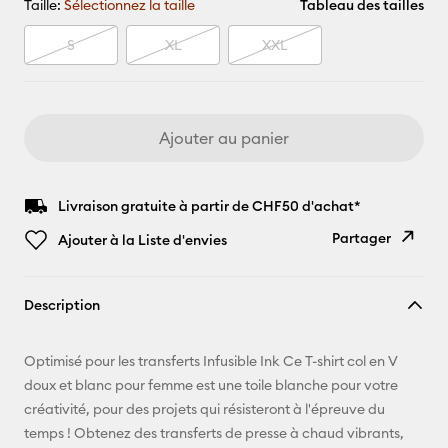
Taille:
Sélectionnez la taille
Tableau des tailles
S
XL
XXL
Ajouter au panier
Livraison gratuite à partir de CHF50 d'achat*
Partager
Ajouter à la Liste d'envies
Copier le
Description
lien
E-mail
Optimisé pour les transferts Infusible Ink Ce T-shirt col en V
doux et blanc pour femme est une toile blanche pour votre
Pinterest
créativité, pour des projets qui résisteront à l'épreuve du
temps ! Obtenez des transferts de presse à chaud vibrants,