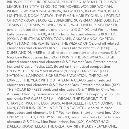
BIRDS OF PREY, SUICIDE SQUAD, SUICIDE SQUAD: KILL THE JUSTICE
LEAGUE, TEEN TITANS GO! TO THE MOVIES, WONDER WOMAN,
WONDER WOMAN 1984, ARROW, BATWHEELS, BATWOMAN, BLACK
LIGHTNING, DOOM PATROL, THE FLASH, HARLEY QUINN, LEGENDS
OF TOMORROW, STARGIRL, SUPERGIRL, SUPERMAN AND LOIS, TEEN
TITANS GO!, TITANS, YOUNG JUSTICE, WATCHMEN, PEACEMAKER
and all related characters and elements © & ™ DC and Warner Bros.
Entertainment Inc. (sXX); All DC characters and elements © & ™ DC.
(sXX); A CHRISTMAS STORY, TOONAMI, CASABLANCA, CAPTAIN
PLANET AND THE PLANETEERS, THE WIZARD OF OZ and all related
characters and elements © & ™ Turner Entertainment Co. (sXX); ELF,
DUMB AND DUMBER and all related characters and elements © & ™
New Line Productions, Inc. (sXX); FROSTY THE SNOWMAN and all
related characters and elements © & ™ Warner Bros. Entertainment
Inc. and Classic Media, LLC. Based on the musical composition
FROSTY THE SNOWMAN © Warner/Chappell Music, Inc. (sXX);
NATIONAL LAMPOON'S CHRISTMAS VACATION, THE POLAR
EXPRESS, THE YEAR WITHOUT A SANTA CLAUS and all related
characters and elements © & ™ Warner Bros. Entertainment Inc. (sXX);
THE POLAR EXPRESS book and characters © & ™ 1985 by Chris Van
Allsburg. Used by permission of Houghton Mifflin Company. All rights
reserved.; THE CURSE OF LA LLORONA, THE EXORCIST, IT, IT
CHAPTER TWO, THE LOST BOYS, ANNABELLE, THE CONJURING, THE
NUN, GREMLINS, GREMLINS 2: THE NEW BATCH and all related
characters and elements © & ™ Warner Bros. Entertainment Inc. (sXX);
FRIDAY THE 13TH, FREDDY VS. JASON, and all related characters and
elements © & ™ New Line Productions, Inc. (sXX); CADDYSHACK,
DALLAS, GOODFELLAS, THE GREAT GATSBY, READY PLAYER ONE,