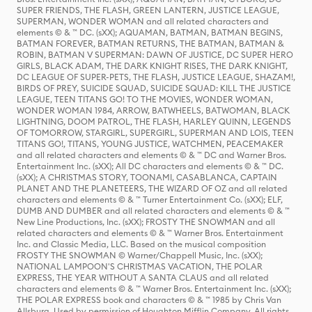
SUPER FRIENDS, THE FLASH, GREEN LANTERN, JUSTICE LEAGUE,
SUPERMAN, WONDER WOMAN and all related characters and
elements © & ™ DC. (sXX); AQUAMAN, BATMAN, BATMAN BEGINS,
BATMAN FOREVER, BATMAN RETURNS, THE BATMAN, BATMAN &
ROBIN, BATMAN V SUPERMAN: DAWN OF JUSTICE, DC SUPER HERO
GIRLS, BLACK ADAM, THE DARK KNIGHT RISES, THE DARK KNIGHT,
DC LEAGUE OF SUPER-PETS, THE FLASH, JUSTICE LEAGUE, SHAZAM!,
BIRDS OF PREY, SUICIDE SQUAD, SUICIDE SQUAD: KILL THE JUSTICE
LEAGUE, TEEN TITANS GO! TO THE MOVIES, WONDER WOMAN,
WONDER WOMAN 1984, ARROW, BATWHEELS, BATWOMAN, BLACK
LIGHTNING, DOOM PATROL, THE FLASH, HARLEY QUINN, LEGENDS
OF TOMORROW, STARGIRL, SUPERGIRL, SUPERMAN AND LOIS, TEEN
TITANS GO!, TITANS, YOUNG JUSTICE, WATCHMEN, PEACEMAKER
and all related characters and elements © & ™ DC and Warner Bros.
Entertainment Inc. (sXX); All DC characters and elements © & ™ DC.
(sXX); A CHRISTMAS STORY, TOONAMI, CASABLANCA, CAPTAIN
PLANET AND THE PLANETEERS, THE WIZARD OF OZ and all related
characters and elements © & ™ Turner Entertainment Co. (sXX); ELF,
DUMB AND DUMBER and all related characters and elements © & ™
New Line Productions, Inc. (sXX); FROSTY THE SNOWMAN and all
related characters and elements © & ™ Warner Bros. Entertainment
Inc. and Classic Media, LLC. Based on the musical composition
FROSTY THE SNOWMAN © Warner/Chappell Music, Inc. (sXX);
NATIONAL LAMPOON'S CHRISTMAS VACATION, THE POLAR
EXPRESS, THE YEAR WITHOUT A SANTA CLAUS and all related
characters and elements © & ™ Warner Bros. Entertainment Inc. (sXX);
THE POLAR EXPRESS book and characters © & ™ 1985 by Chris Van
Allsburg. Used by permission of Houghton Mifflin Company. All rights