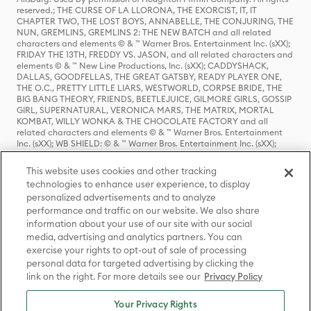
reserved.; THE CURSE OF LA LLORONA, THE EXORCIST, IT, IT
CHAPTER TWO, THE LOST BOYS, ANNABELLE, THE CONJURING, THE
NUN, GREMLINS, GREMLINS 2: THE NEW BATCH and all related
characters and elements © & ™ Warner Bros. Entertainment Inc. (sXX);
FRIDAY THE 13TH, FREDDY VS. JASON, and all related characters and
elements © & ™ New Line Productions, Inc. (sXX); CADDYSHACK,
DALLAS, GOODFELLAS, THE GREAT GATSBY, READY PLAYER ONE,
THE O.C., PRETTY LITTLE LIARS, WESTWORLD, CORPSE BRIDE, THE
BIG BANG THEORY, FRIENDS, BEETLEJUICE, GILMORE GIRLS, GOSSIP
GIRL, SUPERNATURAL, VERONICA MARS, THE MATRIX, MORTAL
KOMBAT, WILLY WONKA & THE CHOCOLATE FACTORY and all
related characters and elements © & ™ Warner Bros. Entertainment
Inc. (sXX); WB SHIELD: © & ™ Warner Bros. Entertainment Inc. (sXX);
HOUSE OF THE DRAGON, GAME OF THRONES, and all related
characters and elements © & ™ Home Box Office, Inc. (sXX); CHILLING
This website uses cookies and other tracking
ADVENTURES OF SABRINA, RIVERDALE © & ™ Warner Bros.
technologies to enhance user experience, to display
Entertainment Inc. Archie Comics and all related characters and
personalized advertisements and to analyze
elements © & ™ Archie Comic Publications, Inc. Used with permission.
(sXX); SEINFELD and all related characters and elements © & ™ Castle
performance and traffic on our website. We also share
Rock Entertainment. (sXX); TED LASSO © & ™ Warner Bros.
information about your use of our site with our social
Entertainment Inc. & Universal Television LLC (sXX); THE HOBBIT: AN
media, advertising and analytics partners. You can
UNEXPECTED JOURNEY, THE HOBBIT: THE DESOLATION OF SMAUG,
exercise your rights to opt-out of sale of processing
THE HOBBIT: THE BATTLE OF THE FIVE ARMIES, THE LORD OF THE
personal data for targeted advertising by clicking the
RINGS: THE FELLOWSHIP OF THE RING, THE LORD OF THE RINGS: THE
link on the right. For more details see our
Privacy Policy
TWO TOWERS, THE LORD OF THE RINGS: THE RETURN OF THE KING
and the names of the characters, items, events and places therein are
TM of The Saul Zaentz Company d/b/a Middle-earth Enterprises
Your Privacy Rights
under license to New Line Productions, Inc. (sXX), © Warner Bros.