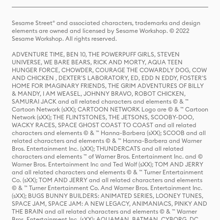
Sesame Street® and associated characters, trademarks and design
elements are owned and licensed by Sesame Workshop. © 2022
Sesame Workshop. All rights reserved.
ADVENTURE TIME, BEN 10, THE POWERPUFF GIRLS, STEVEN
UNIVERSE, WE BARE BEARS, RICK AND MORTY, AQUA TEEN
HUNGER FORCE, CHOWDER, COURAGE THE COWARDLY DOG, COW
AND CHICKEN , DEXTER'S LABORATORY, ED, EDD N EDDY, FOSTER'S
HOME FOR IMAGINARY FRIENDS, THE GRIM ADVENTURES OF BILLY
& MANDY, I AM WEASEL, JOHNNY BRAVO, ROBOT CHICKEN,
SAMURAI JACK and all related characters and elements © & ™
Cartoon Network (sXX); CARTOON NETWORK Logo are © & ™ Cartoon
Network (sXX); THE FLINTSTONES, THE JETSONS, SCOOBY-DOO,
WACKY RACES, SPACE GHOST COAST TO COAST and all related
characters and elements © & ™ Hanna-Barbera (sXX); SCOOB and all
related characters and elements © & ™ Hanna-Barbera and Warner
Bros. Entertainment Inc. (sXX); THUNDERCATS and all related
characters and elements ™ of Warner Bros. Entertainment Inc. and ©
Warner Bros. Entertainment Inc and Ted Wolf (sXX); TOM AND JERRY
and all related characters and elements © & ™ Turner Entertainment
Co. (sXX); TOM AND JERRY and all related characters and elements
© & ™ Turner Entertainment Co. And Warner Bros. Entertainment Inc.
(sXX); BUGS BUNNY BUILDERS: ANIMATED SERIES, LOONEY TUNES,
SPACE JAM, SPACE JAM: A NEW LEGACY, ANIMANIACS, PINKY AND
THE BRAIN and all related characters and elements © & ™ Warner
Bros. Entertainment Inc. (sXX); AQUAMAN, BATMAN, CYBORG, DC