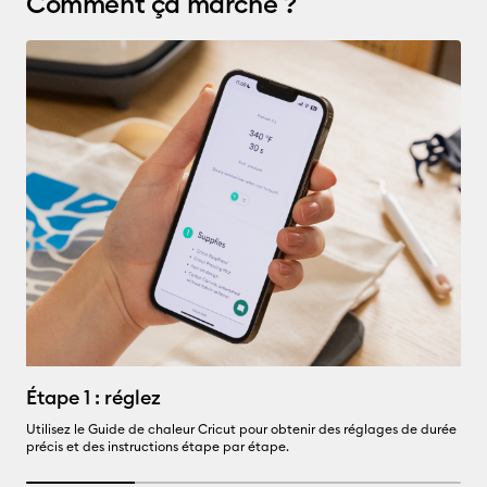
Comment ça marche ?
É
Étape 1 : réglez
Ut
Utilisez le Guide de chaleur Cricut pour obtenir des réglages de durée
précis et des instructions étape par étape.
25% completed