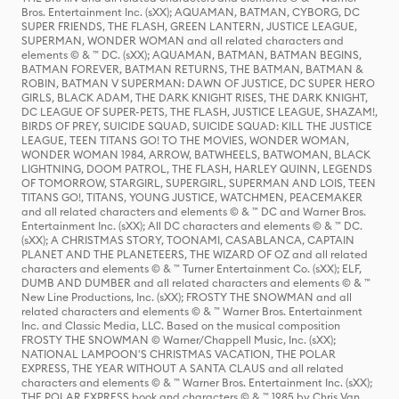
Bros. Entertainment Inc. (sXX); AQUAMAN, BATMAN, CYBORG, DC
SUPER FRIENDS, THE FLASH, GREEN LANTERN, JUSTICE LEAGUE,
SUPERMAN, WONDER WOMAN and all related characters and
elements © & ™ DC. (sXX); AQUAMAN, BATMAN, BATMAN BEGINS,
BATMAN FOREVER, BATMAN RETURNS, THE BATMAN, BATMAN &
ROBIN, BATMAN V SUPERMAN: DAWN OF JUSTICE, DC SUPER HERO
GIRLS, BLACK ADAM, THE DARK KNIGHT RISES, THE DARK KNIGHT,
DC LEAGUE OF SUPER-PETS, THE FLASH, JUSTICE LEAGUE, SHAZAM!,
BIRDS OF PREY, SUICIDE SQUAD, SUICIDE SQUAD: KILL THE JUSTICE
LEAGUE, TEEN TITANS GO! TO THE MOVIES, WONDER WOMAN,
WONDER WOMAN 1984, ARROW, BATWHEELS, BATWOMAN, BLACK
LIGHTNING, DOOM PATROL, THE FLASH, HARLEY QUINN, LEGENDS
OF TOMORROW, STARGIRL, SUPERGIRL, SUPERMAN AND LOIS, TEEN
TITANS GO!, TITANS, YOUNG JUSTICE, WATCHMEN, PEACEMAKER
and all related characters and elements © & ™ DC and Warner Bros.
Entertainment Inc. (sXX); All DC characters and elements © & ™ DC.
(sXX); A CHRISTMAS STORY, TOONAMI, CASABLANCA, CAPTAIN
PLANET AND THE PLANETEERS, THE WIZARD OF OZ and all related
characters and elements © & ™ Turner Entertainment Co. (sXX); ELF,
DUMB AND DUMBER and all related characters and elements © & ™
New Line Productions, Inc. (sXX); FROSTY THE SNOWMAN and all
related characters and elements © & ™ Warner Bros. Entertainment
Inc. and Classic Media, LLC. Based on the musical composition
FROSTY THE SNOWMAN © Warner/Chappell Music, Inc. (sXX);
NATIONAL LAMPOON'S CHRISTMAS VACATION, THE POLAR
EXPRESS, THE YEAR WITHOUT A SANTA CLAUS and all related
characters and elements © & ™ Warner Bros. Entertainment Inc. (sXX);
THE POLAR EXPRESS book and characters © & ™ 1985 by Chris Van