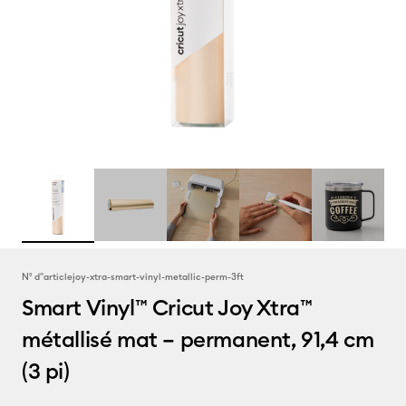
N° d''article
joy-xtra-smart-vinyl-metallic-perm-3ft
Smart Vinyl™ Cricut Joy Xtra™
métallisé mat – permanent, 91,4 cm
(3 pi)