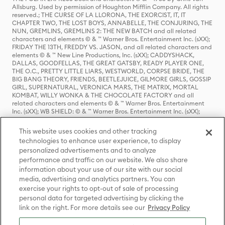
Allsburg. Used by permission of Houghton Mifflin Company. All rights
reserved.; THE CURSE OF LA LLORONA, THE EXORCIST, IT, IT
CHAPTER TWO, THE LOST BOYS, ANNABELLE, THE CONJURING, THE
NUN, GREMLINS, GREMLINS 2: THE NEW BATCH and all related
characters and elements © & ™ Warner Bros. Entertainment Inc. (sXX);
FRIDAY THE 13TH, FREDDY VS. JASON, and all related characters and
elements © & ™ New Line Productions, Inc. (sXX); CADDYSHACK,
DALLAS, GOODFELLAS, THE GREAT GATSBY, READY PLAYER ONE,
THE O.C., PRETTY LITTLE LIARS, WESTWORLD, CORPSE BRIDE, THE
BIG BANG THEORY, FRIENDS, BEETLEJUICE, GILMORE GIRLS, GOSSIP
GIRL, SUPERNATURAL, VERONICA MARS, THE MATRIX, MORTAL
KOMBAT, WILLY WONKA & THE CHOCOLATE FACTORY and all
related characters and elements © & ™ Warner Bros. Entertainment
Inc. (sXX); WB SHIELD: © & ™ Warner Bros. Entertainment Inc. (sXX);
HOUSE OF THE DRAGON, GAME OF THRONES, and all related
characters and elements © & ™ Home Box Office, Inc. (sXX); CHILLING
This website uses cookies and other tracking
ADVENTURES OF SABRINA, RIVERDALE © & ™ Warner Bros.
technologies to enhance user experience, to display
Entertainment Inc. Archie Comics and all related characters and
personalized advertisements and to analyze
elements © & ™ Archie Comic Publications, Inc. Used with permission.
(sXX); SEINFELD and all related characters and elements © & ™ Castle
performance and traffic on our website. We also share
Rock Entertainment. (sXX); TED LASSO © & ™ Warner Bros.
information about your use of our site with our social
Entertainment Inc. & Universal Television LLC (sXX); THE HOBBIT: AN
media, advertising and analytics partners. You can
UNEXPECTED JOURNEY, THE HOBBIT: THE DESOLATION OF SMAUG,
exercise your rights to opt-out of sale of processing
THE HOBBIT: THE BATTLE OF THE FIVE ARMIES, THE LORD OF THE
personal data for targeted advertising by clicking the
RINGS: THE FELLOWSHIP OF THE RING, THE LORD OF THE RINGS: THE
link on the right. For more details see our
Privacy Policy
TWO TOWERS, THE LORD OF THE RINGS: THE RETURN OF THE KING
and the names of the characters, items, events and places therein are
TM of The Saul Zaentz Company d/b/a Middle-earth Enterprises