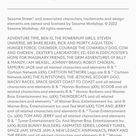
Sesame Street® and associated characters, trademarks and design
elements are owned and licensed by Sesame Workshop. © 2022
Sesame Workshop. All rights reserved.
ADVENTURE TIME, BEN 10, THE POWERPUFF GIRLS, STEVEN
UNIVERSE, WE BARE BEARS, RICK AND MORTY, AQUA TEEN
HUNGER FORCE, CHOWDER, COURAGE THE COWARDLY DOG, COW
AND CHICKEN , DEXTER'S LABORATORY, ED, EDD N EDDY, FOSTER'S
HOME FOR IMAGINARY FRIENDS, THE GRIM ADVENTURES OF BILLY
& MANDY, I AM WEASEL, JOHNNY BRAVO, ROBOT CHICKEN,
SAMURAI JACK and all related characters and elements © & ™
Cartoon Network (sXX); CARTOON NETWORK Logo are © & ™ Cartoon
Network (sXX); THE FLINTSTONES, THE JETSONS, SCOOBY-DOO,
WACKY RACES, SPACE GHOST COAST TO COAST and all related
characters and elements © & ™ Hanna-Barbera (sXX); SCOOB and all
related characters and elements © & ™ Hanna-Barbera and Warner
Bros. Entertainment Inc. (sXX); THUNDERCATS and all related
characters and elements ™ of Warner Bros. Entertainment Inc. and ©
Warner Bros. Entertainment Inc and Ted Wolf (sXX); TOM AND JERRY
and all related characters and elements © & ™ Turner Entertainment
Co. (sXX); TOM AND JERRY and all related characters and elements
© & ™ Turner Entertainment Co. And Warner Bros. Entertainment Inc.
(sXX); BUGS BUNNY BUILDERS: ANIMATED SERIES, LOONEY TUNES,
SPACE JAM, SPACE JAM: A NEW LEGACY, ANIMANIACS, PINKY AND
THE BRAIN and all related characters and elements © & ™ Warner