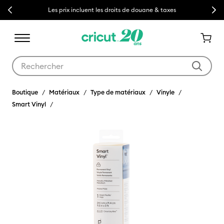
Previous
Next
Les prix incluent les droits de douane & taxes
Utilisez les touches Tab et Shift plus pour naviguer dans les résult
Boutique
Matériaux
Type de matériaux
Vinyle
Smart Vinyl