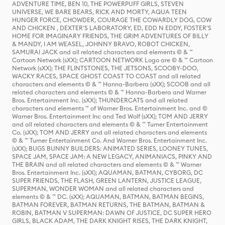
ADVENTURE TIME, BEN 10, THE POWERPUFF GIRLS, STEVEN
UNIVERSE, WE BARE BEARS, RICK AND MORTY, AQUA TEEN
HUNGER FORCE, CHOWDER, COURAGE THE COWARDLY DOG, COW
AND CHICKEN , DEXTER'S LABORATORY, ED, EDD N EDDY, FOSTER'S
HOME FOR IMAGINARY FRIENDS, THE GRIM ADVENTURES OF BILLY
& MANDY, I AM WEASEL, JOHNNY BRAVO, ROBOT CHICKEN,
SAMURAI JACK and all related characters and elements © & ™
Cartoon Network (sXX); CARTOON NETWORK Logo are © & ™ Cartoon
Network (sXX); THE FLINTSTONES, THE JETSONS, SCOOBY-DOO,
WACKY RACES, SPACE GHOST COAST TO COAST and all related
characters and elements © & ™ Hanna-Barbera (sXX); SCOOB and all
related characters and elements © & ™ Hanna-Barbera and Warner
Bros. Entertainment Inc. (sXX); THUNDERCATS and all related
characters and elements ™ of Warner Bros. Entertainment Inc. and ©
Warner Bros. Entertainment Inc and Ted Wolf (sXX); TOM AND JERRY
and all related characters and elements © & ™ Turner Entertainment
Co. (sXX); TOM AND JERRY and all related characters and elements
© & ™ Turner Entertainment Co. And Warner Bros. Entertainment Inc.
(sXX); BUGS BUNNY BUILDERS: ANIMATED SERIES, LOONEY TUNES,
SPACE JAM, SPACE JAM: A NEW LEGACY, ANIMANIACS, PINKY AND
THE BRAIN and all related characters and elements © & ™ Warner
Bros. Entertainment Inc. (sXX); AQUAMAN, BATMAN, CYBORG, DC
SUPER FRIENDS, THE FLASH, GREEN LANTERN, JUSTICE LEAGUE,
SUPERMAN, WONDER WOMAN and all related characters and
elements © & ™ DC. (sXX); AQUAMAN, BATMAN, BATMAN BEGINS,
BATMAN FOREVER, BATMAN RETURNS, THE BATMAN, BATMAN &
ROBIN, BATMAN V SUPERMAN: DAWN OF JUSTICE, DC SUPER HERO
GIRLS, BLACK ADAM, THE DARK KNIGHT RISES, THE DARK KNIGHT,