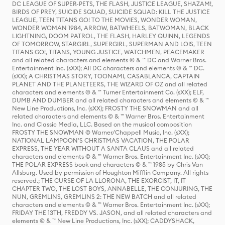
DC LEAGUE OF SUPER-PETS, THE FLASH, JUSTICE LEAGUE, SHAZAM!,
BIRDS OF PREY, SUICIDE SQUAD, SUICIDE SQUAD: KILL THE JUSTICE
LEAGUE, TEEN TITANS GO! TO THE MOVIES, WONDER WOMAN,
WONDER WOMAN 1984, ARROW, BATWHEELS, BATWOMAN, BLACK
LIGHTNING, DOOM PATROL, THE FLASH, HARLEY QUINN, LEGENDS
OF TOMORROW, STARGIRL, SUPERGIRL, SUPERMAN AND LOIS, TEEN
TITANS GO!, TITANS, YOUNG JUSTICE, WATCHMEN, PEACEMAKER
and all related characters and elements © & ™ DC and Warner Bros.
Entertainment Inc. (sXX); All DC characters and elements © & ™ DC.
(sXX); A CHRISTMAS STORY, TOONAMI, CASABLANCA, CAPTAIN
PLANET AND THE PLANETEERS, THE WIZARD OF OZ and all related
characters and elements © & ™ Turner Entertainment Co. (sXX); ELF,
DUMB AND DUMBER and all related characters and elements © & ™
New Line Productions, Inc. (sXX); FROSTY THE SNOWMAN and all
related characters and elements © & ™ Warner Bros. Entertainment
Inc. and Classic Media, LLC. Based on the musical composition
FROSTY THE SNOWMAN © Warner/Chappell Music, Inc. (sXX);
NATIONAL LAMPOON'S CHRISTMAS VACATION, THE POLAR
EXPRESS, THE YEAR WITHOUT A SANTA CLAUS and all related
characters and elements © & ™ Warner Bros. Entertainment Inc. (sXX);
THE POLAR EXPRESS book and characters © & ™ 1985 by Chris Van
Allsburg. Used by permission of Houghton Mifflin Company. All rights
reserved.; THE CURSE OF LA LLORONA, THE EXORCIST, IT, IT
CHAPTER TWO, THE LOST BOYS, ANNABELLE, THE CONJURING, THE
NUN, GREMLINS, GREMLINS 2: THE NEW BATCH and all related
characters and elements © & ™ Warner Bros. Entertainment Inc. (sXX);
FRIDAY THE 13TH, FREDDY VS. JASON, and all related characters and
elements © & ™ New Line Productions, Inc. (sXX); CADDYSHACK,