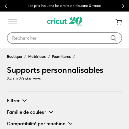
Previous
Next
Les prix incluent les droits de douane & taxes
Utilisez les touches Tab et Shift plus pour naviguer dans les résult
Boutique
Matériaux
Fournitures
Supports personnalisables
24
sur 30 résultats
Filtrer
Famille de couleur
Compatibilité par machine