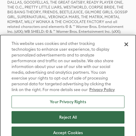
DALLAS, GOODFELLAS, THE GREAT GATSBY, READY PLAYER ONE,
THE O.C., PRETTY LITTLE LIARS, WESTWORLD, CORPSE BRIDE, THE
BIG BANG THEORY, FRIENDS, BEETLEJUICE, GILMORE GIRLS, GOSSIP
GIRL, SUPERNATURAL, VERONICA MARS, THE MATRIX, MORTAL
KOMBAT, WILLY WONKA & THE CHOCOLATE FACTORY and all
related characters and elements © & ™ Warner Bros. Entertainment
Inc. (sXX); WB SHIELD: © & ™ Warner Bros. Entertainment Inc. (sXX);
HOUSE OF THE DRAGON, GAME OF THRONES, and all related
characters and elements © & ™ Home Box Office, Inc. (sXX); CHILLING
This website uses cookies and other tracking
ADVENTURES OF SABRINA, RIVERDALE © & ™ Warner Bros.
technologies to enhance user experience, to display
Entertainment Inc. Archie Comics and all related characters and
personalized advertisements and to analyze
elements © & ™ Archie Comic Publications, Inc. Used with permission.
performance and traffic on our website. We also share
(sXX); SEINFELD and all related characters and elements © & ™ Castle
Rock Entertainment. (sXX); TED LASSO © & ™ Warner Bros.
information about your use of our site with our social
Entertainment Inc. & Universal Television LLC (sXX); THE HOBBIT: AN
media, advertising and analytics partners. You can
UNEXPECTED JOURNEY, THE HOBBIT: THE DESOLATION OF SMAUG,
exercise your rights to opt-out of sale of processing
THE HOBBIT: THE BATTLE OF THE FIVE ARMIES, THE LORD OF THE
personal data for targeted advertising by clicking the
RINGS: THE FELLOWSHIP OF THE RING, THE LORD OF THE RINGS: THE
link on the right. For more details see our
Privacy Policy
TWO TOWERS, THE LORD OF THE RINGS: THE RETURN OF THE KING
and the names of the characters, items, events and places therein are
TM of The Saul Zaentz Company d/b/a Middle-earth Enterprises
Your Privacy Rights
under license to New Line Productions, Inc. (sXX), © Warner Bros.
Entertainment Inc. All rights reserved; WHERE THE WILD THINGS ARE
and all related characters and elements © Warner Bros.
Reject All
Entertainment Inc. (sXX); WIZARDING WORLD and all related
trademarks, characters, names, and indicia are © & ™ Warner Bros.
Entertainment Inc. (sXX); © Warner Bros. Entertainment Inc. All rights
Accept Cookies
reserved.