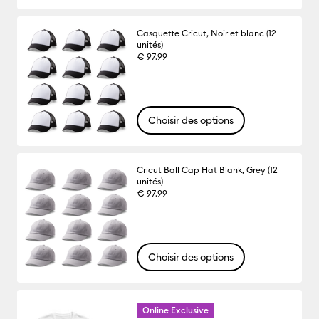
Casquette Cricut, Noir et blanc (12
unités)
€ 97.99
Choisir des options
Cricut Ball Cap Hat Blank, Grey (12
unités)
€ 97.99
Choisir des options
Online Exclusive