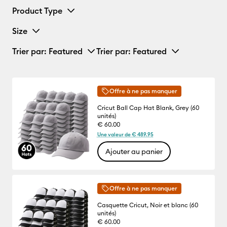
Product Type
Size
Trier par
: Featured
Trier par
: Featured
Offre à ne pas manquer
Cricut Ball Cap Hat Blank, Grey (60
unités)
€ 60.00
Une valeur de € 489.95
Ajouter au panier
Offre à ne pas manquer
Casquette Cricut, Noir et blanc (60
unités)
€ 60.00