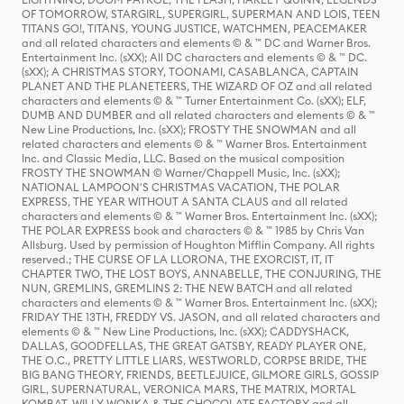
OF TOMORROW, STARGIRL, SUPERGIRL, SUPERMAN AND LOIS, TEEN
TITANS GO!, TITANS, YOUNG JUSTICE, WATCHMEN, PEACEMAKER
and all related characters and elements © & ™ DC and Warner Bros.
Entertainment Inc. (sXX); All DC characters and elements © & ™ DC.
(sXX); A CHRISTMAS STORY, TOONAMI, CASABLANCA, CAPTAIN
PLANET AND THE PLANETEERS, THE WIZARD OF OZ and all related
characters and elements © & ™ Turner Entertainment Co. (sXX); ELF,
DUMB AND DUMBER and all related characters and elements © & ™
New Line Productions, Inc. (sXX); FROSTY THE SNOWMAN and all
related characters and elements © & ™ Warner Bros. Entertainment
Inc. and Classic Media, LLC. Based on the musical composition
FROSTY THE SNOWMAN © Warner/Chappell Music, Inc. (sXX);
NATIONAL LAMPOON'S CHRISTMAS VACATION, THE POLAR
EXPRESS, THE YEAR WITHOUT A SANTA CLAUS and all related
characters and elements © & ™ Warner Bros. Entertainment Inc. (sXX);
THE POLAR EXPRESS book and characters © & ™ 1985 by Chris Van
Allsburg. Used by permission of Houghton Mifflin Company. All rights
reserved.; THE CURSE OF LA LLORONA, THE EXORCIST, IT, IT
CHAPTER TWO, THE LOST BOYS, ANNABELLE, THE CONJURING, THE
NUN, GREMLINS, GREMLINS 2: THE NEW BATCH and all related
characters and elements © & ™ Warner Bros. Entertainment Inc. (sXX);
FRIDAY THE 13TH, FREDDY VS. JASON, and all related characters and
elements © & ™ New Line Productions, Inc. (sXX); CADDYSHACK,
DALLAS, GOODFELLAS, THE GREAT GATSBY, READY PLAYER ONE,
THE O.C., PRETTY LITTLE LIARS, WESTWORLD, CORPSE BRIDE, THE
BIG BANG THEORY, FRIENDS, BEETLEJUICE, GILMORE GIRLS, GOSSIP
GIRL, SUPERNATURAL, VERONICA MARS, THE MATRIX, MORTAL
KOMBAT, WILLY WONKA & THE CHOCOLATE FACTORY and all