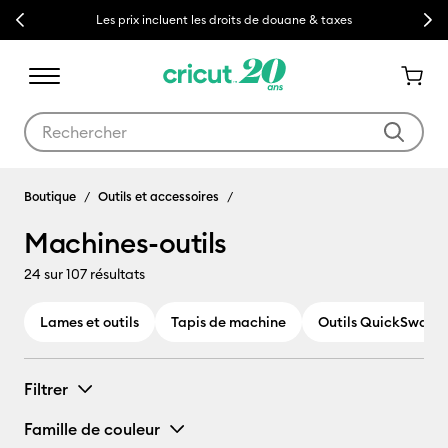
Previous
Next
Les prix incluent les droits de douane & taxes
Utilisez les touches Tab et Shift plus pour naviguer dans les résult
Machines-outils
Boutique
Outils et accessoires
Machines-outils
24
sur 107 résultats
Lames et outils
Tapis de machine
Outils QuickSwap
Filtrer
Famille de couleur