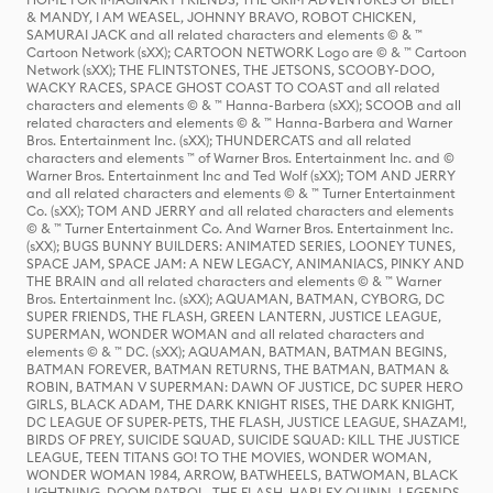
& MANDY, I AM WEASEL, JOHNNY BRAVO, ROBOT CHICKEN,
SAMURAI JACK and all related characters and elements © & ™
Cartoon Network (sXX); CARTOON NETWORK Logo are © & ™ Cartoon
Network (sXX); THE FLINTSTONES, THE JETSONS, SCOOBY-DOO,
WACKY RACES, SPACE GHOST COAST TO COAST and all related
characters and elements © & ™ Hanna-Barbera (sXX); SCOOB and all
related characters and elements © & ™ Hanna-Barbera and Warner
Bros. Entertainment Inc. (sXX); THUNDERCATS and all related
characters and elements ™ of Warner Bros. Entertainment Inc. and ©
Warner Bros. Entertainment Inc and Ted Wolf (sXX); TOM AND JERRY
and all related characters and elements © & ™ Turner Entertainment
Co. (sXX); TOM AND JERRY and all related characters and elements
© & ™ Turner Entertainment Co. And Warner Bros. Entertainment Inc.
(sXX); BUGS BUNNY BUILDERS: ANIMATED SERIES, LOONEY TUNES,
SPACE JAM, SPACE JAM: A NEW LEGACY, ANIMANIACS, PINKY AND
THE BRAIN and all related characters and elements © & ™ Warner
Bros. Entertainment Inc. (sXX); AQUAMAN, BATMAN, CYBORG, DC
SUPER FRIENDS, THE FLASH, GREEN LANTERN, JUSTICE LEAGUE,
SUPERMAN, WONDER WOMAN and all related characters and
elements © & ™ DC. (sXX); AQUAMAN, BATMAN, BATMAN BEGINS,
BATMAN FOREVER, BATMAN RETURNS, THE BATMAN, BATMAN &
ROBIN, BATMAN V SUPERMAN: DAWN OF JUSTICE, DC SUPER HERO
GIRLS, BLACK ADAM, THE DARK KNIGHT RISES, THE DARK KNIGHT,
DC LEAGUE OF SUPER-PETS, THE FLASH, JUSTICE LEAGUE, SHAZAM!,
BIRDS OF PREY, SUICIDE SQUAD, SUICIDE SQUAD: KILL THE JUSTICE
LEAGUE, TEEN TITANS GO! TO THE MOVIES, WONDER WOMAN,
WONDER WOMAN 1984, ARROW, BATWHEELS, BATWOMAN, BLACK
LIGHTNING, DOOM PATROL, THE FLASH, HARLEY QUINN, LEGENDS