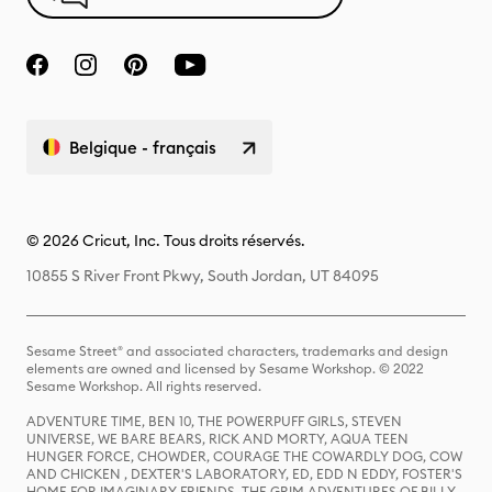
Belgique - français
© 2026 Cricut, Inc. Tous droits réservés.
10855 S River Front Pkwy, South Jordan, UT 84095
Sesame Street® and associated characters, trademarks and design
elements are owned and licensed by Sesame Workshop. © 2022
Sesame Workshop. All rights reserved.
ADVENTURE TIME, BEN 10, THE POWERPUFF GIRLS, STEVEN
UNIVERSE, WE BARE BEARS, RICK AND MORTY, AQUA TEEN
HUNGER FORCE, CHOWDER, COURAGE THE COWARDLY DOG, COW
AND CHICKEN , DEXTER'S LABORATORY, ED, EDD N EDDY, FOSTER'S
HOME FOR IMAGINARY FRIENDS, THE GRIM ADVENTURES OF BILLY