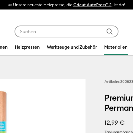
📣 Unsere neueste Heizpresse, die
Cricut AutoPress™ 2
, ist da!
Verwende die Tab- und Shift+Tab-Tasten, um die Suche
inen
Heizpressen
Werkzeuge und Zubehör
Materialien
Artikelnr.
200523
Premium
Perman
12,99 €
Zahlungsmöglich