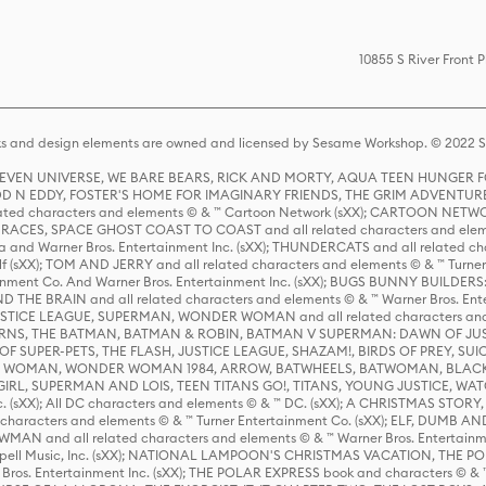
10855 S River Front
s and design elements are owned and licensed by Sesame Workshop. © 2022 Se
 STEVEN UNIVERSE, WE BARE BEARS, RICK AND MORTY, AQUA TEEN HUNGE
D N EDDY, FOSTER'S HOME FOR IMAGINARY FRIENDS, THE GRIM ADVENTURE
ed characters and elements © & ™ Cartoon Network (sXX); CARTOON NETWOR
ES, SPACE GHOST COAST TO COAST and all related characters and elemen
 and Warner Bros. Entertainment Inc. (sXX); THUNDERCATS and all related cha
lf (sXX); TOM AND JERRY and all related characters and elements © & ™ Turne
rtainment Co. And Warner Bros. Entertainment Inc. (sXX); BUGS BUNNY BUIL
HE BRAIN and all related characters and elements © & ™ Warner Bros. En
STICE LEAGUE, SUPERMAN, WONDER WOMAN and all related characters and
NS, THE BATMAN, BATMAN & ROBIN, BATMAN V SUPERMAN: DAWN OF JUST
F SUPER-PETS, THE FLASH, JUSTICE LEAGUE, SHAZAM!, BIRDS OF PREY, SUI
ER WOMAN, WONDER WOMAN 1984, ARROW, BATWHEELS, BATWOMAN, BLACK
L, SUPERMAN AND LOIS, TEEN TITANS GO!, TITANS, YOUNG JUSTICE, WATC
Inc. (sXX); All DC characters and elements © & ™ DC. (sXX); A CHRISTMAS
haracters and elements © & ™ Turner Entertainment Co. (sXX); ELF, DUMB AN
WMAN and all related characters and elements © & ™ Warner Bros. Entertainme
ell Music, Inc. (sXX); NATIONAL LAMPOON'S CHRISTMAS VACATION, THE 
 Bros. Entertainment Inc. (sXX); THE POLAR EXPRESS book and characters © & ™ 