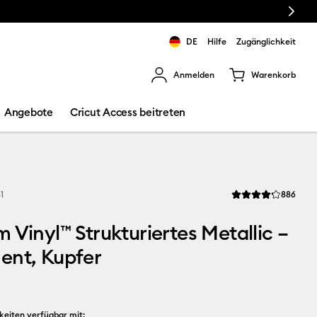
Next
DE
Hilfe
Zugänglichkeit
Anmelden
Warenkorb
rgebnisse zu navigieren.
Angebote
Cricut Access beitreten
Revi
1
886
Die durchschnittlic
 Vinyl™ Strukturiertes Metallic –
ent, Kupfer
keiten verfügbar mit: