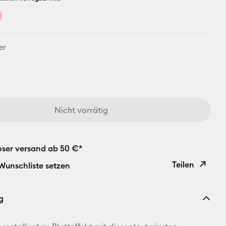
er
Nicht vorrätig
oser versand ab 50 €*
Teilen
 Wunschliste setzen
Link
g
kopieren
E-Mail-