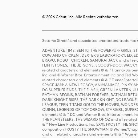
© 2026 Cricut, Inc. Alle Rechte vorbehalten.
Sesame Street® and associated characters, trademark
ADVENTURE TIME, BEN 10, THE POWERPUFF GIRLS,
COW AND CHICKEN , DEXTER'S LABORATORY, ED, ED
BRAVO, ROBOT CHICKEN, SAMURAI JACK and all relat
FLINTSTONES, THE JETSONS, SCOOBY-DOO, WACKY RAC
related characters and elements © & ™ Hanna-Barbera
Inc. and © Warner Bros. Entertainment Inc and Ted Wo
related characters and elements © & ™ Turner Ente
SPACE JAM: A NEW LEGACY, ANIMANIACS, PINKY AND T
DC SUPER FRIENDS, THE FLASH, GREEN LANTERN, JU
BATMAN BEGINS, BATMAN FOREVER, BATMAN RETUR
DARK KNIGHT RISES, THE DARK KNIGHT, DC LEAGUE O
LEAGUE, TEEN TITANS GO! TO THE MOVIES, WOND
QUINN, LEGENDS OF TOMORROW, STARGIRL, SUPERGIR
elements © & ™ DC and Warner Bros. Entertainment 
THE PLANETEERS, THE WIZARD OF OZ and all related c
& ™ New Line Productions, Inc. (sXX); FROSTY THE SNO
composition FROSTY THE SNOWMAN © Warner/Chapp
and all related characters and elements © & ™ Warner