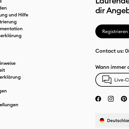
Laufende
e
den
dir Ange
ung und Hilfe
trierung
mentation
Registrieren
serklärung
Contact us:
0
inweise
Wann immer d
eit
erklärung
Live-C
gen
ellungen
Deutschla