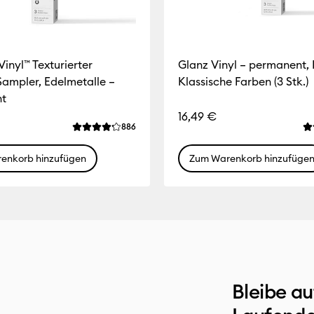
inyl™ Texturierter
Glanz Vinyl – permanent,
Sampler, Edelmetalle –
Klassische Farben (3 Stk.)
t
16,49 €
Reviews
886
g für dieses Produkt ist 4.2 von von 5.
Die durchschnittliche Bewertung für dieses Pro
Di
enkorb hinzufügen
Zum Warenkorb hinzufüge
Bleibe a