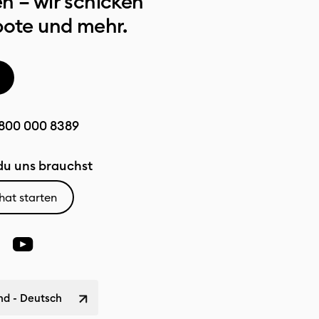
n – wir schicken
bote und mehr.
800 000 8389
u uns brauchst
hat starten
nd - Deutsch