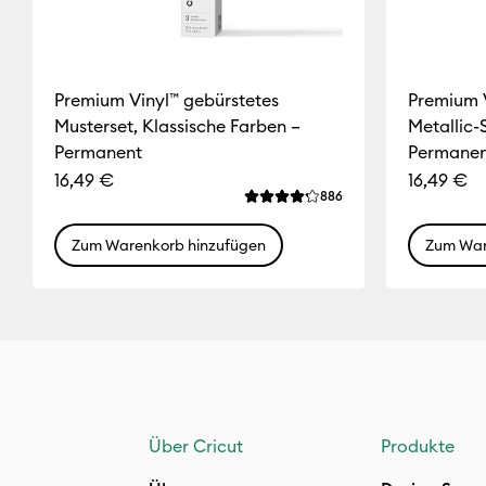
Premium Vinyl™ gebürstetes
Premium V
Musterset, Klassische Farben –
Metallic-
Permanent
Permanen
16,49 €
16,49 €
Reviews
886
Die durchschnittliche Bewertun
Zum Warenkorb hinzufügen
Zum War
Über Cricut
Produkte