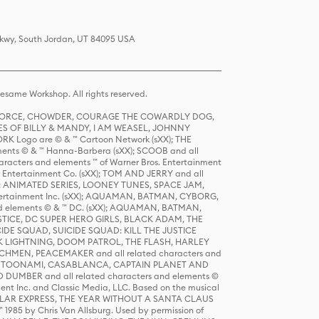
 Pkwy, South Jordan, UT 84095 USA
same Workshop. All rights reserved.
R FORCE, CHOWDER, COURAGE THE COWARDLY DOG,
S OF BILLY & MANDY, I AM WEASEL, JOHNNY
K Logo are © & ™ Cartoon Network (sXX); THE
ts © & ™ Hanna-Barbera (sXX); SCOOB and all
racters and elements ™ of Warner Bros. Entertainment
r Entertainment Co. (sXX); TOM AND JERRY and all
DERS: ANIMATED SERIES, LOONEY TUNES, SPACE JAM,
tertainment Inc. (sXX); AQUAMAN, BATMAN, CYBORG,
 elements © & ™ DC. (sXX); AQUAMAN, BATMAN,
ICE, DC SUPER HERO GIRLS, BLACK ADAM, THE
CIDE SQUAD, SUICIDE SQUAD: KILL THE JUSTICE
 LIGHTNING, DOOM PATROL, THE FLASH, HARLEY
HMEN, PEACEMAKER and all related characters and
 STORY, TOONAMI, CASABLANCA, CAPTAIN PLANET AND
D DUMBER and all related characters and elements ©
nt Inc. and Classic Media, LLC. Based on the musical
POLAR EXPRESS, THE YEAR WITHOUT A SANTA CLAUS
1985 by Chris Van Allsburg. Used by permission of