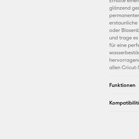
Erhalte einen
glänzend gem
permanentem 
erstaunliche
oder Blasenb
und trage es
für eine per
wasserbestä
hervorragend
allen Cricut
Funktionen
Kompatibilit