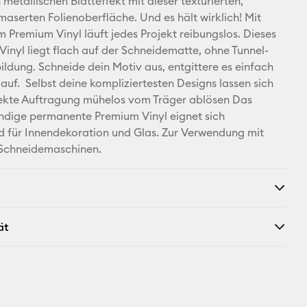
 metallischen Blatteffekt mit dieser texturierten,
Adresse
aserten Folienoberfläche. Und es hält wirklich! Mit
Premium Vinyl läuft jedes Projekt reibungslos. Dieses
Pinterest
 Vinyl liegt flach auf der Schneidematte, ohne Tunnel-
ildung. Schneide dein Motiv aus, entgittere es einfach
Facebook
 auf. Selbst deine kompliziertesten Designs lassen sich
fekte Auftragung mühelos vom Träger ablösen Das
X
ndige permanente Premium Vinyl eignet sich
 für Innendekoration und Glas. Zur Verwendung mit
-Schneidemaschinen.
ät