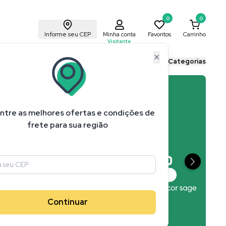
0
0
Informe seu CEP
Minha conta
Favoritos
Carrinho
Visitante
✕
ais Cricut
Blog Cricut
Todas as Categorias
ntre as melhores ofertas e condições de
frete para sua região
Continuar