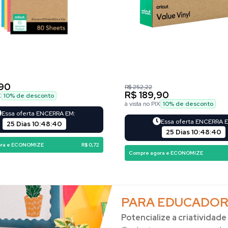
,90
R$ 252,22
R$ 189,90
X
10
% de desconto
à vista no PIX
10
% de desconto
Essa oferta ENCERRA EM:
Essa oferta ENCERRA 
25 Dias
10
:
48
:
39
25 Dias
10
:
48
:
39
ora e ECONOMIZE
R$ 0,72
Compre agora e ECONOMIZE
PARA EDUCADOR
Potencialize a criatividade 