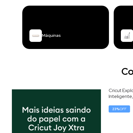
Máquinas
Co
Cricut Exp
Inteligente
220V, 30,5
23
%
OFF