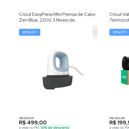
Cricut EasyPress Mini Prensa de Calor,
Cricut Val
Zen Blue, 220V, 3 Níveis de
Termocola
Temperatura, Placa 8,3 × 5 cm
– HTV (Vi
Calor)
20
%
OFF
23
%
OFF
R$ 626,95
R$ 260,38
R$ 499,00
R$ 199,
à vista no PIX
10
% de desconto
à vista no PI