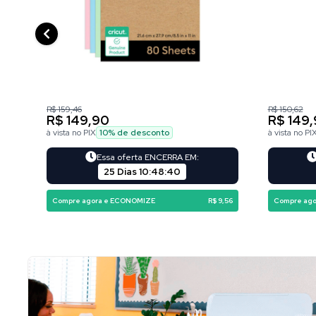
R$ 159,46
R$ 150,62
R$ 149,90
R$ 149
à vista no PIX
10
% de desconto
à vista no PI
Essa oferta ENCERRA EM:
25 Dias
10
:
48
:
39
Compre agora e ECONOMIZE
R$ 9,56
Compre ag