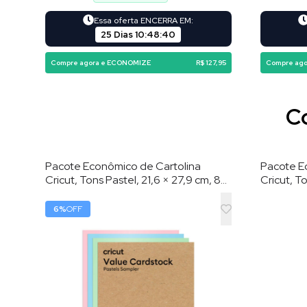
Essa oferta ENCERRA EM:
25 Dias
10
:
48
:
39
Compre agora e ECONOMIZE
R$ 127,95
Compre ag
Co
Pacote Econômico de Cartolina
Pacote E
Cricut, Tons Pastel, 21,6 × 27,9 cm, 80
Cricut, To
Folhas
80 Folha
6
%
OFF