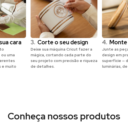
sua cara
3.
Corte o seu design
4.
Monte
eto
Deixe sua máquina Cricut fazer a
Junte as peça
 ou uma
mágica, cortando cada parte do
design em pr
erentes
seu projeto com precisão e riqueza
superfície — 
s e muito
de detalhes.
luminárias, de
Conheça nossos produtos