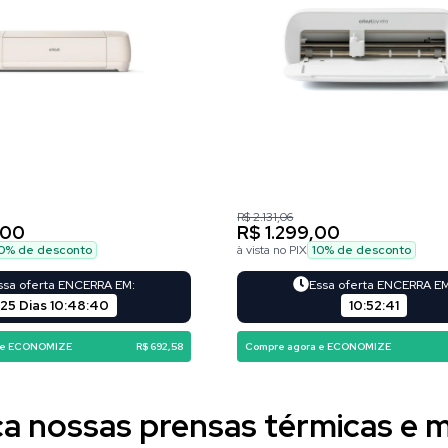
R$ 2.131,06
,00
R$ 1.299,00
0
% de desconto
à vista no PIX
10
% de desconto
ssa oferta ENCERRA EM:
Essa oferta ENCERRA E
25 Dias
10
:
48
:
39
10
:
52
:
40
 e ECONOMIZE
R$ 692,58
Compre agora e ECONOMIZE
 nossas prensas térmicas e m