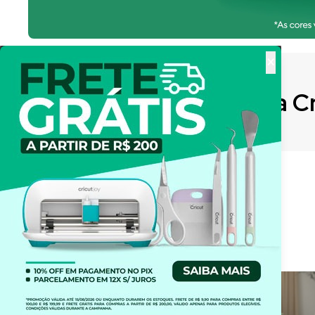
×
O que é a C