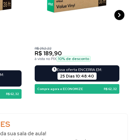
R$ 252,22
R$ 1
R$ 189,90
R$
à vista no PIX
10
% de desconto
à vi
Essa oferta ENCERRA EM:
EM:
25 Dias
10
:
48
:
39
Compre agora e ECONOMIZE
R$ 62,32
Co
R$ 62,32
ES
da sua sala de aula!