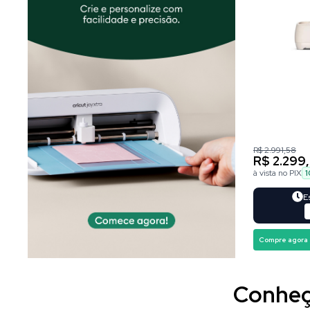
R$ 2.991,58
R$ 2.299
à vista no PIX
1
E
Compre agora
Conheça