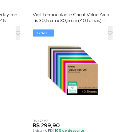
yday Iron-
Vinil Termocolante Cricut Value Arco-
448
Irís 30,5 cm x 30,5 cm (40 folhas) –
HTV (vinil de transferência por calor)
37
%
OFF
R$ 473,62
R$ 299,90
à vista no PIX
10
% de desconto