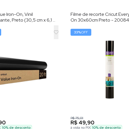
ue Iron-On, Vinil
Filme de recorte Cricut Ever
nte, Preto (30,5 cm x 6,1 m)
On 30x60cm Preto - 2008
nil de Transferência por
33
%
OFF
R$ 75,01
90
R$ 49,90
X
10
% de desconto
à vista no PIX
10
% de desconto