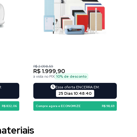
R$ 2.098,59
R$ 1.999,90
à vista no PIX
10
% de desconto
M:
Essa oferta ENCERRA EM:
25 Dias
10
:
48
:
39
R$ 832,06
Compre agora e ECONOMIZE
R$ 98,69
ateriais