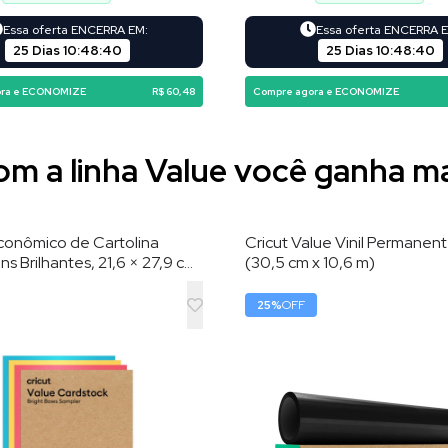
Essa oferta ENCERRA EM:
Essa oferta ENCERRA 
25 Dias
10
:
48
:
39
25 Dias
10
:
48
:
39
ora e ECONOMIZE
R$ 60,48
Compre agora e ECONOMIZE
m a linha Value você ganha m
conômico de Cartolina
Cricut Value Vinil Permanent
ns Brilhantes, 21,6 × 27,9 cm,
(30,5 cm x 10,6 m)
s
25
%
OFF