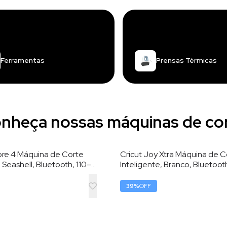
Ferramentas
Prensas Térmicas
nheça nossas máquinas de co
lore 4 Máquina de Corte
Cricut Joy Xtra Máquina de C
, Seashell, Bluetooth, 110–
Inteligente, Branco, Bluetoot
 cm de Largura de Corte
220V, 21,6 cm de Largura de 
39
%
OFF