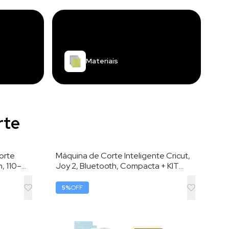
Materiais
rte
orte
Máquina de Corte Inteligente Cricut,
h, 110–
Joy 2, Bluetooth, Compacta + KIT
Corte
DELUXE, Azul
5
%
OFF