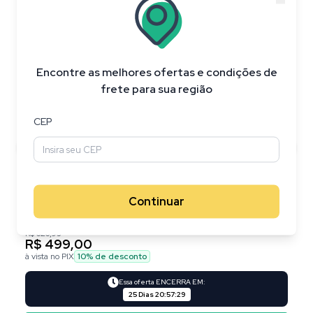
20
%
OFF
Encontre as melhores ofertas e condições de
frete para sua região
CEP
Continuar
R$ 626,95
R$ 499,00
à vista no PIX
10
% de desconto
Essa oferta ENCERRA EM:
25 Dias
20
:
57
:
29