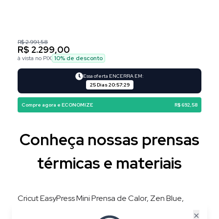
R$ 2.991,58
R$ 2.299,00
à vista no PIX
10
% de desconto
Essa oferta ENCERRA EM:
25 Dias
20
:
57
:
29
Compre agora e ECONOMIZE
R$ 692,58
Conheça nossas prensas
térmicas e materiais
Cricut EasyPress Mini Prensa de Calor, Zen Blue,
220V, 3 Níveis de Temperatura, Placa 8,3 × 5 cm
✕