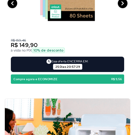
R$ 159,46
R$ 149,90
à vista no PIX
10
% de desconto
Essa oferta ENCERRA EM:
25 Dias
20
:
57
:
29
Compre agora e ECONOMIZE
R$ 9,56