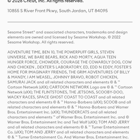
© 2026 Cricut, Inc. All rights reserved.
10855 S River Front Pkwy, South Jordan, UT 84095
Sesame Street® and associated characters, trademarks and design
elements are owned and licensed by Sesame Workshop. © 2022
Sesame Workshop. All rights reserved.
ADVENTURE TIME, BEN 10, THE POWERPUFF GIRLS, STEVEN
UNIVERSE, WE BARE BEARS, RICK AND MORTY, AQUA TEEN
HUNGER FORCE, CHOWDER, COURAGE THE COWARDLY DOG, COW
AND CHICKEN , DEXTER'S LABORATORY, ED, EDD N EDDY, FOSTER'S
HOME FOR IMAGINARY FRIENDS, THE GRIM ADVENTURES OF BILLY
& MANDY, I AM WEASEL, JOHNNY BRAVO, ROBOT CHICKEN,
SAMURAI JACK and all related characters and elements © & ™
Cartoon Network (sXX); CARTOON NETWORK Logo are © & ™ Cartoon
Network (sXX); THE FLINTSTONES, THE JETSONS, SCOOBY-DOO,
WACKY RACES, SPACE GHOST COAST TO COAST and all related
characters and elements © & ™ Hanna-Barbera (sXX); SCOOB and all
related characters and elements © & ™ Hanna-Barbera and Warner
Bros. Entertainment Inc. (sXX); THUNDERCATS and all related
characters and elements ™ of Warner Bros. Entertainment Inc. and ©
Warner Bros. Entertainment Inc and Ted Wolf (sXX); TOM AND JERRY
and all related characters and elements © & ™ Turner Entertainment
Co. (sXX); TOM AND JERRY and all related characters and elements
© & ™ Turner Entertainment Co. And Warner Bros. Entertainment Inc.