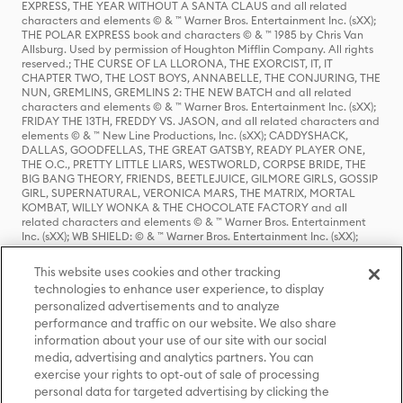
EXPRESS, THE YEAR WITHOUT A SANTA CLAUS and all related
characters and elements © & ™ Warner Bros. Entertainment Inc. (sXX);
THE POLAR EXPRESS book and characters © & ™ 1985 by Chris Van
Allsburg. Used by permission of Houghton Mifflin Company. All rights
reserved.; THE CURSE OF LA LLORONA, THE EXORCIST, IT, IT
CHAPTER TWO, THE LOST BOYS, ANNABELLE, THE CONJURING, THE
NUN, GREMLINS, GREMLINS 2: THE NEW BATCH and all related
characters and elements © & ™ Warner Bros. Entertainment Inc. (sXX);
FRIDAY THE 13TH, FREDDY VS. JASON, and all related characters and
elements © & ™ New Line Productions, Inc. (sXX); CADDYSHACK,
DALLAS, GOODFELLAS, THE GREAT GATSBY, READY PLAYER ONE,
THE O.C., PRETTY LITTLE LIARS, WESTWORLD, CORPSE BRIDE, THE
BIG BANG THEORY, FRIENDS, BEETLEJUICE, GILMORE GIRLS, GOSSIP
GIRL, SUPERNATURAL, VERONICA MARS, THE MATRIX, MORTAL
KOMBAT, WILLY WONKA & THE CHOCOLATE FACTORY and all
related characters and elements © & ™ Warner Bros. Entertainment
Inc. (sXX); WB SHIELD: © & ™ Warner Bros. Entertainment Inc. (sXX);
HOUSE OF THE DRAGON, GAME OF THRONES, and all related
characters and elements © & ™ Home Box Office, Inc. (sXX); CHILLING
This website uses cookies and other tracking
ADVENTURES OF SABRINA, RIVERDALE © & ™ Warner Bros.
technologies to enhance user experience, to display
Entertainment Inc. Archie Comics and all related characters and
personalized advertisements and to analyze
elements © & ™ Archie Comic Publications, Inc. Used with permission.
(sXX); SEINFELD and all related characters and elements © & ™ Castle
performance and traffic on our website. We also share
Rock Entertainment. (sXX); TED LASSO © & ™ Warner Bros.
information about your use of our site with our social
Entertainment Inc. & Universal Television LLC (sXX); THE HOBBIT: AN
media, advertising and analytics partners. You can
UNEXPECTED JOURNEY, THE HOBBIT: THE DESOLATION OF SMAUG,
exercise your rights to opt-out of sale of processing
THE HOBBIT: THE BATTLE OF THE FIVE ARMIES, THE LORD OF THE
personal data for targeted advertising by clicking the
RINGS: THE FELLOWSHIP OF THE RING, THE LORD OF THE RINGS: THE