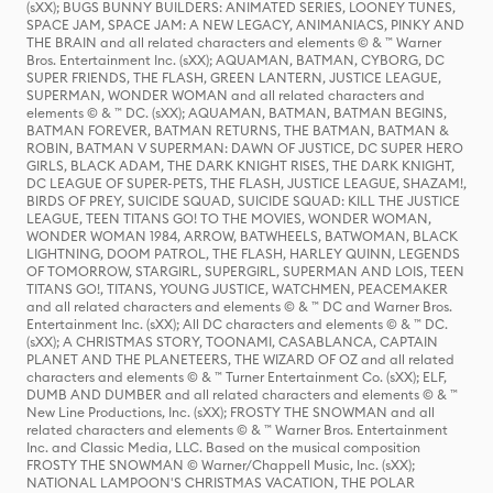
(sXX); BUGS BUNNY BUILDERS: ANIMATED SERIES, LOONEY TUNES,
SPACE JAM, SPACE JAM: A NEW LEGACY, ANIMANIACS, PINKY AND
THE BRAIN and all related characters and elements © & ™ Warner
Bros. Entertainment Inc. (sXX); AQUAMAN, BATMAN, CYBORG, DC
SUPER FRIENDS, THE FLASH, GREEN LANTERN, JUSTICE LEAGUE,
SUPERMAN, WONDER WOMAN and all related characters and
elements © & ™ DC. (sXX); AQUAMAN, BATMAN, BATMAN BEGINS,
BATMAN FOREVER, BATMAN RETURNS, THE BATMAN, BATMAN &
ROBIN, BATMAN V SUPERMAN: DAWN OF JUSTICE, DC SUPER HERO
GIRLS, BLACK ADAM, THE DARK KNIGHT RISES, THE DARK KNIGHT,
DC LEAGUE OF SUPER-PETS, THE FLASH, JUSTICE LEAGUE, SHAZAM!,
BIRDS OF PREY, SUICIDE SQUAD, SUICIDE SQUAD: KILL THE JUSTICE
LEAGUE, TEEN TITANS GO! TO THE MOVIES, WONDER WOMAN,
WONDER WOMAN 1984, ARROW, BATWHEELS, BATWOMAN, BLACK
LIGHTNING, DOOM PATROL, THE FLASH, HARLEY QUINN, LEGENDS
OF TOMORROW, STARGIRL, SUPERGIRL, SUPERMAN AND LOIS, TEEN
TITANS GO!, TITANS, YOUNG JUSTICE, WATCHMEN, PEACEMAKER
and all related characters and elements © & ™ DC and Warner Bros.
Entertainment Inc. (sXX); All DC characters and elements © & ™ DC.
(sXX); A CHRISTMAS STORY, TOONAMI, CASABLANCA, CAPTAIN
PLANET AND THE PLANETEERS, THE WIZARD OF OZ and all related
characters and elements © & ™ Turner Entertainment Co. (sXX); ELF,
DUMB AND DUMBER and all related characters and elements © & ™
New Line Productions, Inc. (sXX); FROSTY THE SNOWMAN and all
related characters and elements © & ™ Warner Bros. Entertainment
Inc. and Classic Media, LLC. Based on the musical composition
FROSTY THE SNOWMAN © Warner/Chappell Music, Inc. (sXX);
NATIONAL LAMPOON'S CHRISTMAS VACATION, THE POLAR