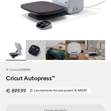
N° d''article
2008880
Cricut Autopress™
€ 899.99
Les membres Access paient
€ 849,99
Unavailable