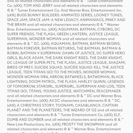
and all related characters and elements © & ™ Turner Entertainment
Co. (sXX); TOM AND JERRY and all related characters and elements
© & ™ Turner Entertainment Co. And Warner Bros. Entertainment Inc.
(sXX); BUGS BUNNY BUILDERS: ANIMATED SERIES, LOONEY TUNES,
SPACE JAM, SPACE JAM: A NEW LEGACY, ANIMANIACS, PINKY AND
THE BRAIN and all related characters and elements © & ™ Warner
Bros. Entertainment Inc. (sXX); AQUAMAN, BATMAN, CYBORG, DC
SUPER FRIENDS, THE FLASH, GREEN LANTERN, JUSTICE LEAGUE,
SUPERMAN, WONDER WOMAN and all related characters and
elements © & ™ DC. (sXX); AQUAMAN, BATMAN, BATMAN BEGINS,
BATMAN FOREVER, BATMAN RETURNS, THE BATMAN, BATMAN &
ROBIN, BATMAN V SUPERMAN: DAWN OF JUSTICE, DC SUPER HERO
GIRLS, BLACK ADAM, THE DARK KNIGHT RISES, THE DARK KNIGHT,
DC LEAGUE OF SUPER-PETS, THE FLASH, JUSTICE LEAGUE, SHAZAM!,
BIRDS OF PREY, SUICIDE SQUAD, SUICIDE SQUAD: KILL THE JUSTICE
LEAGUE, TEEN TITANS GO! TO THE MOVIES, WONDER WOMAN,
WONDER WOMAN 1984, ARROW, BATWHEELS, BATWOMAN, BLACK
LIGHTNING, DOOM PATROL, THE FLASH, HARLEY QUINN, LEGENDS
OF TOMORROW, STARGIRL, SUPERGIRL, SUPERMAN AND LOIS, TEEN
TITANS GO!, TITANS, YOUNG JUSTICE, WATCHMEN, PEACEMAKER
and all related characters and elements © & ™ DC and Warner Bros.
Entertainment Inc. (sXX); All DC characters and elements © & ™ DC.
(sXX); A CHRISTMAS STORY, TOONAMI, CASABLANCA, CAPTAIN
PLANET AND THE PLANETEERS, THE WIZARD OF OZ and all related
characters and elements © & ™ Turner Entertainment Co. (sXX); ELF,
DUMB AND DUMBER and all related characters and elements © & ™
New Line Productions, Inc. (sXX); FROSTY THE SNOWMAN and all
related characters and elements © & ™ Warner Bros. Entertainment