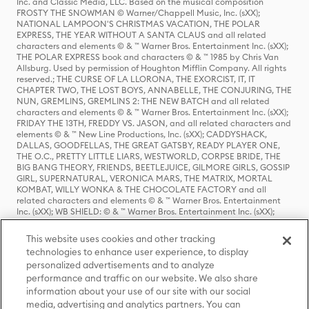
Inc. and Classic Media, LLC. Based on the musical composition
FROSTY THE SNOWMAN © Warner/Chappell Music, Inc. (sXX);
NATIONAL LAMPOON'S CHRISTMAS VACATION, THE POLAR
EXPRESS, THE YEAR WITHOUT A SANTA CLAUS and all related
characters and elements © & ™ Warner Bros. Entertainment Inc. (sXX);
THE POLAR EXPRESS book and characters © & ™ 1985 by Chris Van
Allsburg. Used by permission of Houghton Mifflin Company. All rights
reserved.; THE CURSE OF LA LLORONA, THE EXORCIST, IT, IT
CHAPTER TWO, THE LOST BOYS, ANNABELLE, THE CONJURING, THE
NUN, GREMLINS, GREMLINS 2: THE NEW BATCH and all related
characters and elements © & ™ Warner Bros. Entertainment Inc. (sXX);
FRIDAY THE 13TH, FREDDY VS. JASON, and all related characters and
elements © & ™ New Line Productions, Inc. (sXX); CADDYSHACK,
DALLAS, GOODFELLAS, THE GREAT GATSBY, READY PLAYER ONE,
THE O.C., PRETTY LITTLE LIARS, WESTWORLD, CORPSE BRIDE, THE
BIG BANG THEORY, FRIENDS, BEETLEJUICE, GILMORE GIRLS, GOSSIP
GIRL, SUPERNATURAL, VERONICA MARS, THE MATRIX, MORTAL
KOMBAT, WILLY WONKA & THE CHOCOLATE FACTORY and all
related characters and elements © & ™ Warner Bros. Entertainment
Inc. (sXX); WB SHIELD: © & ™ Warner Bros. Entertainment Inc. (sXX);
HOUSE OF THE DRAGON, GAME OF THRONES, and all related
characters and elements © & ™ Home Box Office, Inc. (sXX); CHILLING
This website uses cookies and other tracking
ADVENTURES OF SABRINA, RIVERDALE © & ™ Warner Bros.
technologies to enhance user experience, to display
Entertainment Inc. Archie Comics and all related characters and
personalized advertisements and to analyze
elements © & ™ Archie Comic Publications, Inc. Used with permission.
(sXX); SEINFELD and all related characters and elements © & ™ Castle
performance and traffic on our website. We also share
Rock Entertainment. (sXX); TED LASSO © & ™ Warner Bros.
information about your use of our site with our social
Entertainment Inc. & Universal Television LLC (sXX); THE HOBBIT: AN
media, advertising and analytics partners. You can