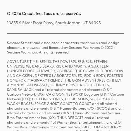
© 2026 Cricut, Inc. Tous droits réservés.
10855 S River Front Pkwy, South Jordan, UT 84095
Sesame Street® and associated characters, trademarks and design
elements are owned and licensed by Sesame Workshop. © 2022
Sesame Workshop. All rights reserved.
ADVENTURE TIME, BEN 10, THE POWERPUFF GIRLS, STEVEN
UNIVERSE, WE BARE BEARS, RICK AND MORTY, AQUA TEEN
HUNGER FORCE, CHOWDER, COURAGE THE COWARDLY DOG, COW
AND CHICKEN , DEXTER'S LABORATORY, ED, EDD N EDDY, FOSTER'S
HOME FOR IMAGINARY FRIENDS, THE GRIM ADVENTURES OF BILLY
& MANDY, I AM WEASEL, JOHNNY BRAVO, ROBOT CHICKEN,
SAMURAI JACK and all related characters and elements © & ™
Cartoon Network (sXX); CARTOON NETWORK Logo are © & ™ Cartoon
Network (sXX); THE FLINTSTONES, THE JETSONS, SCOOBY-DOO,
WACKY RACES, SPACE GHOST COAST TO COAST and all related
characters and elements © & ™ Hanna-Barbera (sXX); SCOOB and all
related characters and elements © & ™ Hanna-Barbera and Warner
Bros. Entertainment Inc. (sXX); THUNDERCATS and all related
characters and elements ™ of Warner Bros. Entertainment Inc. and ©
Warner Bros. Entertainment Inc and Ted Wolf (sXX); TOM AND JERRY