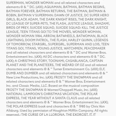
SUPERMAN, WONDER WOMAN and all related characters and
elements © & ™ DC. (sXX); AQUAMAN, BATMAN, BATMAN BEGINS,
BATMAN FOREVER, BATMAN RETURNS, THE BATMAN, BATMAN &
ROBIN, BATMAN V SUPERMAN: DAWN OF JUSTICE, DC SUPER HERO
GIRLS, BLACK ADAM, THE DARK KNIGHT RISES, THE DARK KNIGHT,
DC LEAGUE OF SUPER-PETS, THE FLASH, JUSTICE LEAGUE, SHAZAM!,
BIRDS OF PREY, SUICIDE SQUAD, SUICIDE SQUAD: KILL THE JUSTICE
LEAGUE, TEEN TITANS GO! TO THE MOVIES, WONDER WOMAN,
WONDER WOMAN 1984, ARROW, BATWHEELS, BATWOMAN, BLACK
LIGHTNING, DOOM PATROL, THE FLASH, HARLEY QUINN, LEGENDS
OF TOMORROW, STARGIRL, SUPERGIRL, SUPERMAN AND LOIS, TEEN
TITANS GO!, TITANS, YOUNG JUSTICE, WATCHMEN, PEACEMAKER
and all related characters and elements © & ™ DC and Warner Bros.
Entertainment Inc. (sXX); All DC characters and elements © & ™ DC.
(sXX); A CHRISTMAS STORY, TOONAMI, CASABLANCA, CAPTAIN
PLANET AND THE PLANETEERS, THE WIZARD OF OZ and all related
characters and elements © & ™ Turner Entertainment Co. (sXX); ELF,
DUMB AND DUMBER and all related characters and elements © & ™
New Line Productions, Inc. (sXX); FROSTY THE SNOWMAN and all
related characters and elements © & ™ Warner Bros. Entertainment
Inc. and Classic Media, LLC. Based on the musical composition
FROSTY THE SNOWMAN © Warner/Chappell Music, Inc. (sXX);
NATIONAL LAMPOON'S CHRISTMAS VACATION, THE POLAR
EXPRESS, THE YEAR WITHOUT A SANTA CLAUS and all related
characters and elements © & ™ Warner Bros. Entertainment Inc. (sXX);
THE POLAR EXPRESS book and characters © & ™ 1985 by Chris Van
Allsburg. Used by permission of Houghton Mifflin Company. All rights
reserved.; THE CURSE OF LA LLORONA, THE EXORCIST, IT, IT