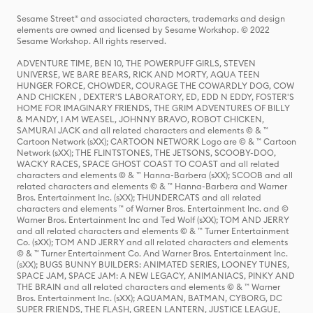
Sesame Street® and associated characters, trademarks and design
elements are owned and licensed by Sesame Workshop. © 2022
Sesame Workshop. All rights reserved.
ADVENTURE TIME, BEN 10, THE POWERPUFF GIRLS, STEVEN
UNIVERSE, WE BARE BEARS, RICK AND MORTY, AQUA TEEN
HUNGER FORCE, CHOWDER, COURAGE THE COWARDLY DOG, COW
AND CHICKEN , DEXTER'S LABORATORY, ED, EDD N EDDY, FOSTER'S
HOME FOR IMAGINARY FRIENDS, THE GRIM ADVENTURES OF BILLY
& MANDY, I AM WEASEL, JOHNNY BRAVO, ROBOT CHICKEN,
SAMURAI JACK and all related characters and elements © & ™
Cartoon Network (sXX); CARTOON NETWORK Logo are © & ™ Cartoon
Network (sXX); THE FLINTSTONES, THE JETSONS, SCOOBY-DOO,
WACKY RACES, SPACE GHOST COAST TO COAST and all related
characters and elements © & ™ Hanna-Barbera (sXX); SCOOB and all
related characters and elements © & ™ Hanna-Barbera and Warner
Bros. Entertainment Inc. (sXX); THUNDERCATS and all related
characters and elements ™ of Warner Bros. Entertainment Inc. and ©
Warner Bros. Entertainment Inc and Ted Wolf (sXX); TOM AND JERRY
and all related characters and elements © & ™ Turner Entertainment
Co. (sXX); TOM AND JERRY and all related characters and elements
© & ™ Turner Entertainment Co. And Warner Bros. Entertainment Inc.
(sXX); BUGS BUNNY BUILDERS: ANIMATED SERIES, LOONEY TUNES,
SPACE JAM, SPACE JAM: A NEW LEGACY, ANIMANIACS, PINKY AND
THE BRAIN and all related characters and elements © & ™ Warner
Bros. Entertainment Inc. (sXX); AQUAMAN, BATMAN, CYBORG, DC
SUPER FRIENDS, THE FLASH, GREEN LANTERN, JUSTICE LEAGUE,