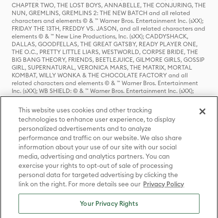
CHAPTER TWO, THE LOST BOYS, ANNABELLE, THE CONJURING, THE
NUN, GREMLINS, GREMLINS 2: THE NEW BATCH and all related
characters and elements © & ™ Warner Bros. Entertainment Inc. (sXX);
FRIDAY THE 13TH, FREDDY VS. JASON, and all related characters and
elements © & ™ New Line Productions, Inc. (sXX); CADDYSHACK,
DALLAS, GOODFELLAS, THE GREAT GATSBY, READY PLAYER ONE,
THE O.C., PRETTY LITTLE LIARS, WESTWORLD, CORPSE BRIDE, THE
BIG BANG THEORY, FRIENDS, BEETLEJUICE, GILMORE GIRLS, GOSSIP
GIRL, SUPERNATURAL, VERONICA MARS, THE MATRIX, MORTAL
KOMBAT, WILLY WONKA & THE CHOCOLATE FACTORY and all
related characters and elements © & ™ Warner Bros. Entertainment
Inc. (sXX); WB SHIELD: © & ™ Warner Bros. Entertainment Inc. (sXX);
HOUSE OF THE DRAGON, GAME OF THRONES, and all related
characters and elements © & ™ Home Box Office, Inc. (sXX); CHILLING
This website uses cookies and other tracking
ADVENTURES OF SABRINA, RIVERDALE © & ™ Warner Bros.
technologies to enhance user experience, to display
Entertainment Inc. Archie Comics and all related characters and
personalized advertisements and to analyze
elements © & ™ Archie Comic Publications, Inc. Used with permission.
(sXX); SEINFELD and all related characters and elements © & ™ Castle
performance and traffic on our website. We also share
Rock Entertainment. (sXX); TED LASSO © & ™ Warner Bros.
information about your use of our site with our social
Entertainment Inc. & Universal Television LLC (sXX); THE HOBBIT: AN
media, advertising and analytics partners. You can
UNEXPECTED JOURNEY, THE HOBBIT: THE DESOLATION OF SMAUG,
exercise your rights to opt-out of sale of processing
THE HOBBIT: THE BATTLE OF THE FIVE ARMIES, THE LORD OF THE
personal data for targeted advertising by clicking the
RINGS: THE FELLOWSHIP OF THE RING, THE LORD OF THE RINGS: THE
link on the right. For more details see our
Privacy Policy
TWO TOWERS, THE LORD OF THE RINGS: THE RETURN OF THE KING
and the names of the characters, items, events and places therein are
TM of The Saul Zaentz Company d/b/a Middle-earth Enterprises
Your Privacy Rights
under license to New Line Productions, Inc. (sXX), © Warner Bros.
Entertainment Inc. All rights reserved; WHERE THE WILD THINGS ARE