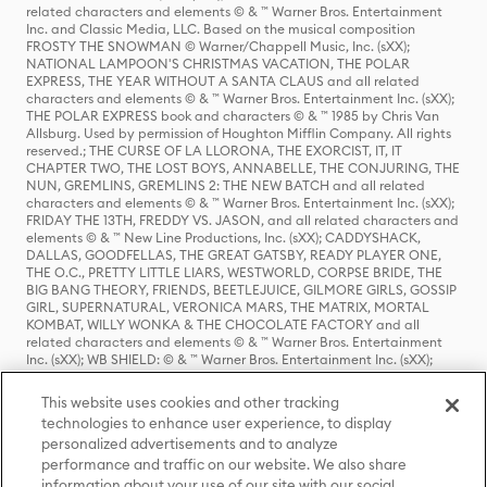
related characters and elements © & ™ Warner Bros. Entertainment
Inc. and Classic Media, LLC. Based on the musical composition
FROSTY THE SNOWMAN © Warner/Chappell Music, Inc. (sXX);
NATIONAL LAMPOON'S CHRISTMAS VACATION, THE POLAR
EXPRESS, THE YEAR WITHOUT A SANTA CLAUS and all related
characters and elements © & ™ Warner Bros. Entertainment Inc. (sXX);
THE POLAR EXPRESS book and characters © & ™ 1985 by Chris Van
Allsburg. Used by permission of Houghton Mifflin Company. All rights
reserved.; THE CURSE OF LA LLORONA, THE EXORCIST, IT, IT
CHAPTER TWO, THE LOST BOYS, ANNABELLE, THE CONJURING, THE
NUN, GREMLINS, GREMLINS 2: THE NEW BATCH and all related
characters and elements © & ™ Warner Bros. Entertainment Inc. (sXX);
FRIDAY THE 13TH, FREDDY VS. JASON, and all related characters and
elements © & ™ New Line Productions, Inc. (sXX); CADDYSHACK,
DALLAS, GOODFELLAS, THE GREAT GATSBY, READY PLAYER ONE,
THE O.C., PRETTY LITTLE LIARS, WESTWORLD, CORPSE BRIDE, THE
BIG BANG THEORY, FRIENDS, BEETLEJUICE, GILMORE GIRLS, GOSSIP
GIRL, SUPERNATURAL, VERONICA MARS, THE MATRIX, MORTAL
KOMBAT, WILLY WONKA & THE CHOCOLATE FACTORY and all
related characters and elements © & ™ Warner Bros. Entertainment
Inc. (sXX); WB SHIELD: © & ™ Warner Bros. Entertainment Inc. (sXX);
HOUSE OF THE DRAGON, GAME OF THRONES, and all related
characters and elements © & ™ Home Box Office, Inc. (sXX); CHILLING
This website uses cookies and other tracking
ADVENTURES OF SABRINA, RIVERDALE © & ™ Warner Bros.
technologies to enhance user experience, to display
Entertainment Inc. Archie Comics and all related characters and
personalized advertisements and to analyze
elements © & ™ Archie Comic Publications, Inc. Used with permission.
(sXX); SEINFELD and all related characters and elements © & ™ Castle
performance and traffic on our website. We also share
Rock Entertainment. (sXX); TED LASSO © & ™ Warner Bros.
information about your use of our site with our social