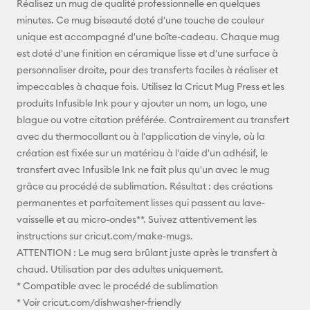
Réalisez un mug de qualité professionnelle en quelques
minutes. Ce mug biseauté doté d'une touche de couleur
Pinterest
unique est accompagné d'une boîte-cadeau. Chaque mug
est doté d'une finition en céramique lisse et d'une surface à
Facebook
personnaliser droite, pour des transferts faciles à réaliser et
impeccables à chaque fois. Utilisez la Cricut Mug Press et les
X
produits Infusible Ink pour y ajouter un nom, un logo, une
blague ou votre citation préférée. Contrairement au transfert
avec du thermocollant ou à l'application de vinyle, où la
création est fixée sur un matériau à l'aide d'un adhésif, le
transfert avec Infusible Ink ne fait plus qu'un avec le mug
grâce au procédé de sublimation. Résultat : des créations
permanentes et parfaitement lisses qui passent au lave-
vaisselle et au micro-ondes**. Suivez attentivement les
instructions sur cricut.com/make-mugs.
ATTENTION : Le mug sera brûlant juste après le transfert à
chaud. Utilisation par des adultes uniquement.
* Compatible avec le procédé de sublimation
* Voir cricut.com/dishwasher-friendly