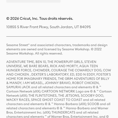
© 2026 Cricut, Inc. Tous droits réservés.
10855 S River Front Pkwy, South Jordan, UT 84095
Sesame Street® and associated characters, trademarks and design
elements are owned and licensed by Sesame Workshop. © 2022
Sesame Workshop. All rights reserved.
ADVENTURE TIME, BEN 10, THE POWERPUFF GIRLS, STEVEN
UNIVERSE, WE BARE BEARS, RICK AND MORTY, AQUA TEEN
HUNGER FORCE, CHOWDER, COURAGE THE COWARDLY DOG, COW
AND CHICKEN , DEXTER'S LABORATORY, ED, EDD N EDDY, FOSTER'S
HOME FOR IMAGINARY FRIENDS, THE GRIM ADVENTURES OF BILLY
& MANDY, I AM WEASEL, JOHNNY BRAVO, ROBOT CHICKEN,
SAMURAI JACK and all related characters and elements © & ™
Cartoon Network (sXX); CARTOON NETWORK Logo are © & ™ Cartoon
Network (sXX); THE FLINTSTONES, THE JETSONS, SCOOBY-DOO,
WACKY RACES, SPACE GHOST COAST TO COAST and all related
characters and elements © & ™ Hanna-Barbera (sXX); SCOOB and all
related characters and elements © & ™ Hanna-Barbera and Warner
Bros. Entertainment Inc. (sXX); THUNDERCATS and all related
characters and elements ™ of Warner Bros. Entertainment Inc. and ©