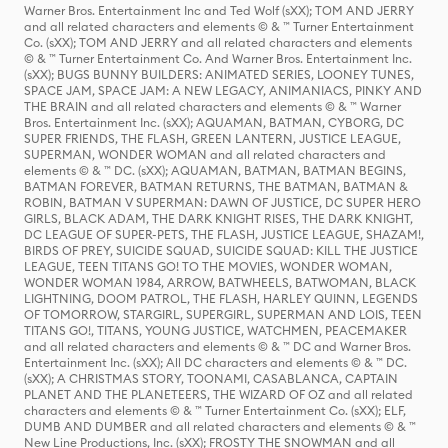
Warner Bros. Entertainment Inc and Ted Wolf (sXX); TOM AND JERRY
and all related characters and elements © & ™ Turner Entertainment
Co. (sXX); TOM AND JERRY and all related characters and elements
© & ™ Turner Entertainment Co. And Warner Bros. Entertainment Inc.
(sXX); BUGS BUNNY BUILDERS: ANIMATED SERIES, LOONEY TUNES,
SPACE JAM, SPACE JAM: A NEW LEGACY, ANIMANIACS, PINKY AND
THE BRAIN and all related characters and elements © & ™ Warner
Bros. Entertainment Inc. (sXX); AQUAMAN, BATMAN, CYBORG, DC
SUPER FRIENDS, THE FLASH, GREEN LANTERN, JUSTICE LEAGUE,
SUPERMAN, WONDER WOMAN and all related characters and
elements © & ™ DC. (sXX); AQUAMAN, BATMAN, BATMAN BEGINS,
BATMAN FOREVER, BATMAN RETURNS, THE BATMAN, BATMAN &
ROBIN, BATMAN V SUPERMAN: DAWN OF JUSTICE, DC SUPER HERO
GIRLS, BLACK ADAM, THE DARK KNIGHT RISES, THE DARK KNIGHT,
DC LEAGUE OF SUPER-PETS, THE FLASH, JUSTICE LEAGUE, SHAZAM!,
BIRDS OF PREY, SUICIDE SQUAD, SUICIDE SQUAD: KILL THE JUSTICE
LEAGUE, TEEN TITANS GO! TO THE MOVIES, WONDER WOMAN,
WONDER WOMAN 1984, ARROW, BATWHEELS, BATWOMAN, BLACK
LIGHTNING, DOOM PATROL, THE FLASH, HARLEY QUINN, LEGENDS
OF TOMORROW, STARGIRL, SUPERGIRL, SUPERMAN AND LOIS, TEEN
TITANS GO!, TITANS, YOUNG JUSTICE, WATCHMEN, PEACEMAKER
and all related characters and elements © & ™ DC and Warner Bros.
Entertainment Inc. (sXX); All DC characters and elements © & ™ DC.
(sXX); A CHRISTMAS STORY, TOONAMI, CASABLANCA, CAPTAIN
PLANET AND THE PLANETEERS, THE WIZARD OF OZ and all related
characters and elements © & ™ Turner Entertainment Co. (sXX); ELF,
DUMB AND DUMBER and all related characters and elements © & ™
New Line Productions, Inc. (sXX); FROSTY THE SNOWMAN and all