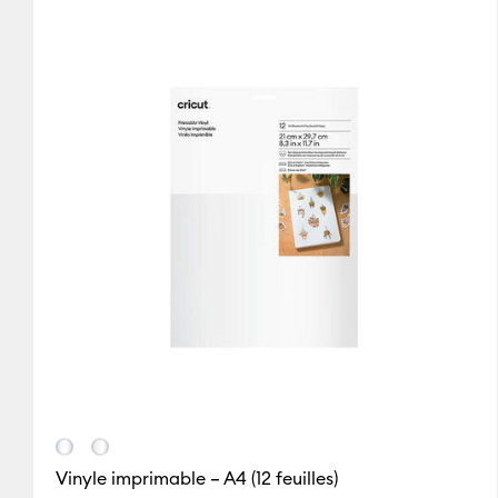
Transparent
Or
Argent
Cricut Explore 5
(7)
Affi
(2)
(2)
(2)
Affiner par Famille de couleur : Transparent
Affiner par Famille de couleur : Or
Affiner par Fam
Cricut Explore Machin
Blanc
Cricut Joy 2
(2)
Affiner 
(3)
Cricut Joy Xtra
(7)
Affin
Affiner par Famille de couleur : Blanc
Cricut Maker
(2)
Affiner
Cricut Maker 3 & 4
(7)
A
Cricut Venture
(7)
Affine
Vinyle imprimable – A4 (12 feuilles)