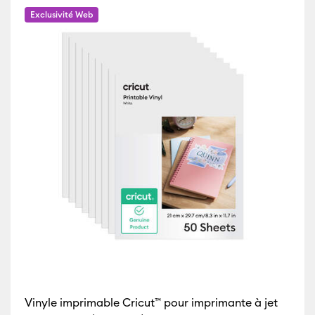
Exclusivité Web
ner par Compatibilité par machine : Cricut Explore 5
ille de couleur : Argent
es
(2)
Affiner par Compatibilité par machine : Cricut Explore Machine
par Compatibilité par machine : Cricut Joy 2
er par Compatibilité par machine : Cricut Joy Xtra
 par Compatibilité par machine : Cricut Maker
ffiner par Compatibilité par machine : Cricut Maker 3 & 4
r par Compatibilité par machine : Cricut Venture
Vinyle imprimable Cricut™ pour imprimante à jet