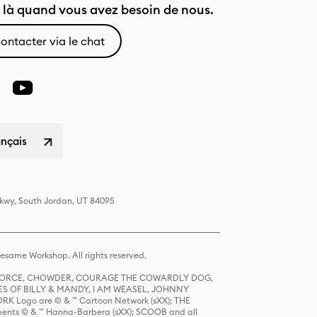
là quand vous avez besoin de nous.
ontacter via le chat
ançais
Pkwy, South Jordan, UT 84095
same Workshop. All rights reserved.
R FORCE, CHOWDER, COURAGE THE COWARDLY DOG,
S OF BILLY & MANDY, I AM WEASEL, JOHNNY
K Logo are © & ™ Cartoon Network (sXX); THE
ts © & ™ Hanna-Barbera (sXX); SCOOB and all