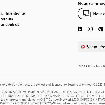
Nous sommes 
confidentialité
Nous c
 retours
des cookies
Suisse - fr
10855 S River Front 
s and design elements are owned and licensed by Sesame Workshop. © 2022 Se
 STEVEN UNIVERSE, WE BARE BEARS, RICK AND MORTY, AQUA TEEN HUNGE
D N EDDY, FOSTER'S HOME FOR IMAGINARY FRIENDS, THE GRIM ADVENTURE
ed characters and elements © & ™ Cartoon Network (sXX); CARTOON NETWOR
ES, SPACE GHOST COAST TO COAST and all related characters and elemen