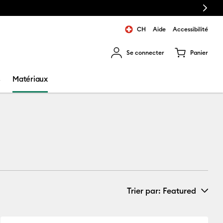
Next
CH
Aide
Accessibilité
Se connecter
Panier
ns les résultats de recherche.
s
Matériaux
Trier par
: Featured
Nouveautés