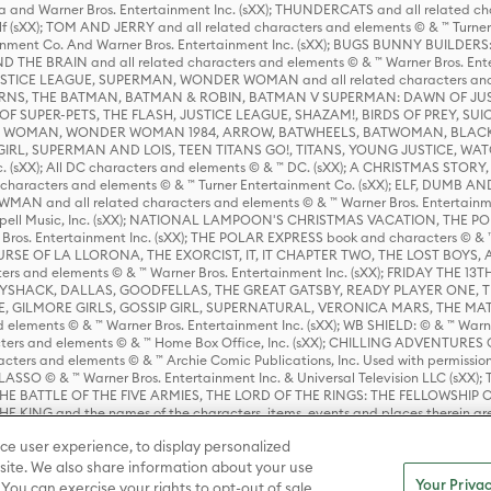
 and Warner Bros. Entertainment Inc. (sXX); THUNDERCATS and all related cha
lf (sXX); TOM AND JERRY and all related characters and elements © & ™ Turne
rtainment Co. And Warner Bros. Entertainment Inc. (sXX); BUGS BUNNY BUIL
HE BRAIN and all related characters and elements © & ™ Warner Bros. En
STICE LEAGUE, SUPERMAN, WONDER WOMAN and all related characters and
NS, THE BATMAN, BATMAN & ROBIN, BATMAN V SUPERMAN: DAWN OF JUST
F SUPER-PETS, THE FLASH, JUSTICE LEAGUE, SHAZAM!, BIRDS OF PREY, SUI
ER WOMAN, WONDER WOMAN 1984, ARROW, BATWHEELS, BATWOMAN, BLACK
L, SUPERMAN AND LOIS, TEEN TITANS GO!, TITANS, YOUNG JUSTICE, WATC
Inc. (sXX); All DC characters and elements © & ™ DC. (sXX); A CHRISTMAS
haracters and elements © & ™ Turner Entertainment Co. (sXX); ELF, DUMB AN
WMAN and all related characters and elements © & ™ Warner Bros. Entertainme
ell Music, Inc. (sXX); NATIONAL LAMPOON'S CHRISTMAS VACATION, THE 
 Bros. Entertainment Inc. (sXX); THE POLAR EXPRESS book and characters © & ™ 
THE CURSE OF LA LLORONA, THE EXORCIST, IT, IT CHAPTER TWO, THE LOST BO
s and elements © & ™ Warner Bros. Entertainment Inc. (sXX); FRIDAY THE 13T
 CADDYSHACK, DALLAS, GOODFELLAS, THE GREAT GATSBY, READY PLAYER ONE, 
CE, GILMORE GIRLS, GOSSIP GIRL, SUPERNATURAL, VERONICA MARS, THE M
ements © & ™ Warner Bros. Entertainment Inc. (sXX); WB SHIELD: © & ™ Warne
rs and elements © & ™ Home Box Office, Inc. (sXX); CHILLING ADVENTURES 
acters and elements © & ™ Archie Comic Publications, Inc. Used with permission
D LASSO © & ™ Warner Bros. Entertainment Inc. & Universal Television LLC (
E BATTLE OF THE FIVE ARMIES, THE LORD OF THE RINGS: THE FELLOWSHIP O
KING and the names of the characters, items, events and places therein ar
c. (sXX), © Warner Bros. Entertainment Inc. All rights reserved; WHERE THE WIL
ce user experience, to display personalized
D and all related trademarks, characters, names, and indicia are © & ™ Warner
ite. We also share information about your use
Your Privac
 You can exercise your rights to opt-out of sale