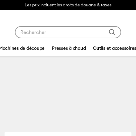
Les prix incluent les droits de douane & taxes
Utilisez les touches Tab et Shift plus pour naviguer da
Machines de découpe
Presses à chaud
Outils et accessoire
(7)
Affiner par Compatibilité par machine : Cricut Explore 3, 4 & 5