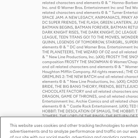
related characters and elements © & ™ Hanna-Barbera
Inc. and © Warner Bros. Entertainment Inc and Ted Wo
related characters and elements © & ™ Turner Ente
SPACE JAM: A NEW LEGACY, ANIMANIACS, PINKY AND T
DC SUPER FRIENDS, THE FLASH, GREEN LANTERN, JU
BATMAN BEGINS, BATMAN FOREVER, BATMAN RETUR
DARK KNIGHT RISES, THE DARK KNIGHT, DC LEAGUE O
LEAGUE, TEEN TITANS GO! TO THE MOVIES, WOND
QUINN, LEGENDS OF TOMORROW, STARGIRL, SUPERGIR
elements © & ™ DC and Warner Bros. Entertainment 
THE PLANETEERS, THE WIZARD OF OZ and all related c
& ™ New Line Productions, Inc. (sXX); FROSTY THE SNO
composition FROSTY THE SNOWMAN © Warner/Chapp
and all related characters and elements © & ™ Warner
Houghton Mifflin Company. All rights reserved.; 
GREMLINS 2: THE NEW BATCH and all related character
elements © & ™ New Line Productions, Inc. (sXX);
BRIDE, THE BIG BANG THEORY, FRIENDS, BEETLEJUI
CHOCOLATE FACTORY and all related characters and el
DRAGON, GAME OF THRONES, and all related characte
Entertainment Inc. Archie Comics and all related char
elements © & ™ Castle Rock Entertainment. (sXX); TE
HOBBIT: THE DESOLATION OF SMAUG, THE HOBBIT: TH
TOWERS, THE LORD OF THE RINGS: THE RETURN OF THE 
Enterprises under license to New Line Productions, In
This website uses cookies and other tracking technologies to enhan
Warner Bros. Entertainment Inc. (sXX); WIZARDING WORL
Entertainment Inc. All rights reserved.
advertisements and to analyze performance and traffic on our webs
of our site with our social media, advertising and analytics partners.