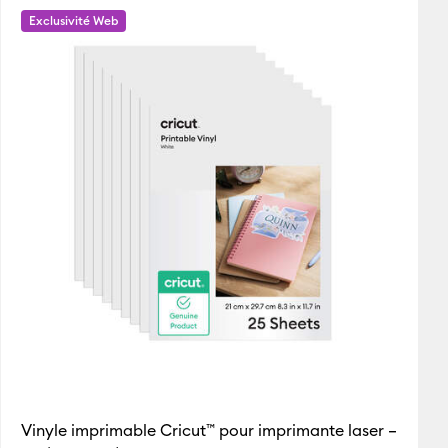
Exclusivité Web
Featured
Price Low to High
s
Price High to Low
Most Popular
Top Sellers
Avis des clients
Vinyle imprimable Cricut™ pour imprimante laser –