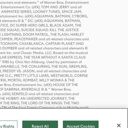
racters and elements ™ of Warner Bros. Entertainment
r Entertainment Co. (sXX); TOM AND JERRY and all
DERS: ANIMATED SERIES, LOONEY TUNES, SPACE JAM,
tertainment Inc. (sXX); AQUAMAN, BATMAN, CYBORG,
 elements © & ™ DC. (sXX); AQUAMAN, BATMAN,
ICE, DC SUPER HERO GIRLS, BLACK ADAM, THE
CIDE SQUAD, SUICIDE SQUAD: KILL THE JUSTICE
 LIGHTNING, DOOM PATROL, THE FLASH, HARLEY
HMEN, PEACEMAKER and all related characters and
 STORY, TOONAMI, CASABLANCA, CAPTAIN PLANET AND
D DUMBER and all related characters and elements ©
nt Inc. and Classic Media, LLC. Based on the musical
POLAR EXPRESS, THE YEAR WITHOUT A SANTA CLAUS
1985 by Chris Van Allsburg. Used by permission of
YS, ANNABELLE, THE CONJURING, THE NUN, GREMLINS,
H, FREDDY VS. JASON, and all related characters and
THE O.C., PRETTY LITTLE LIARS, WESTWORLD, CORPSE
ATRIX, MORTAL KOMBAT, WILLY WONKA & THE
r Bros. Entertainment Inc. (sXX); HOUSE OF THE
OF SABRINA, RIVERDALE © & ™ Warner Bros.
. (sXX); SEINFELD and all related characters and
sXX); THE HOBBIT: AN UNEXPECTED JOURNEY, THE
F THE RING, THE LORD OF THE RINGS: THE TWO
e TM of The Saul Zaentz Company d/b/a Middle-earth
D THINGS ARE and all related characters and elements ©
 Bros. Entertainment Inc. (sXX); © Warner Bros.
y Rights
Reject All
Accept Cookies