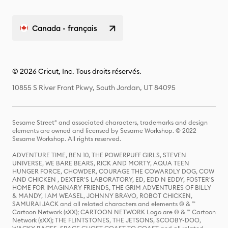
Canada - français
© 2026 Cricut, Inc. Tous droits réservés.
10855 S River Front Pkwy, South Jordan, UT 84095
Sesame Street® and associated characters, trademarks and design
elements are owned and licensed by Sesame Workshop. © 2022
Sesame Workshop. All rights reserved.
ADVENTURE TIME, BEN 10, THE POWERPUFF GIRLS, STEVEN
UNIVERSE, WE BARE BEARS, RICK AND MORTY, AQUA TEEN
HUNGER FORCE, CHOWDER, COURAGE THE COWARDLY DOG, COW
AND CHICKEN , DEXTER'S LABORATORY, ED, EDD N EDDY, FOSTER'S
HOME FOR IMAGINARY FRIENDS, THE GRIM ADVENTURES OF BILLY
& MANDY, I AM WEASEL, JOHNNY BRAVO, ROBOT CHICKEN,
SAMURAI JACK and all related characters and elements © & ™
Cartoon Network (sXX); CARTOON NETWORK Logo are © & ™ Cartoon
Network (sXX); THE FLINTSTONES, THE JETSONS, SCOOBY-DOO,