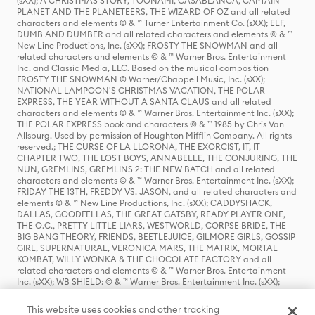
(sXX); A CHRISTMAS STORY, TOONAMI, CASABLANCA, CAPTAIN
PLANET AND THE PLANETEERS, THE WIZARD OF OZ and all related
characters and elements © & ™ Turner Entertainment Co. (sXX); ELF,
DUMB AND DUMBER and all related characters and elements © & ™
New Line Productions, Inc. (sXX); FROSTY THE SNOWMAN and all
related characters and elements © & ™ Warner Bros. Entertainment
Inc. and Classic Media, LLC. Based on the musical composition
FROSTY THE SNOWMAN © Warner/Chappell Music, Inc. (sXX);
NATIONAL LAMPOON'S CHRISTMAS VACATION, THE POLAR
EXPRESS, THE YEAR WITHOUT A SANTA CLAUS and all related
characters and elements © & ™ Warner Bros. Entertainment Inc. (sXX);
THE POLAR EXPRESS book and characters © & ™ 1985 by Chris Van
Allsburg. Used by permission of Houghton Mifflin Company. All rights
reserved.; THE CURSE OF LA LLORONA, THE EXORCIST, IT, IT
CHAPTER TWO, THE LOST BOYS, ANNABELLE, THE CONJURING, THE
NUN, GREMLINS, GREMLINS 2: THE NEW BATCH and all related
characters and elements © & ™ Warner Bros. Entertainment Inc. (sXX);
FRIDAY THE 13TH, FREDDY VS. JASON, and all related characters and
elements © & ™ New Line Productions, Inc. (sXX); CADDYSHACK,
DALLAS, GOODFELLAS, THE GREAT GATSBY, READY PLAYER ONE,
THE O.C., PRETTY LITTLE LIARS, WESTWORLD, CORPSE BRIDE, THE
BIG BANG THEORY, FRIENDS, BEETLEJUICE, GILMORE GIRLS, GOSSIP
GIRL, SUPERNATURAL, VERONICA MARS, THE MATRIX, MORTAL
KOMBAT, WILLY WONKA & THE CHOCOLATE FACTORY and all
related characters and elements © & ™ Warner Bros. Entertainment
Inc. (sXX); WB SHIELD: © & ™ Warner Bros. Entertainment Inc. (sXX);
HOUSE OF THE DRAGON, GAME OF THRONES, and all related
characters and elements © & ™ Home Box Office, Inc. (sXX); CHILLING
This website uses cookies and other tracking