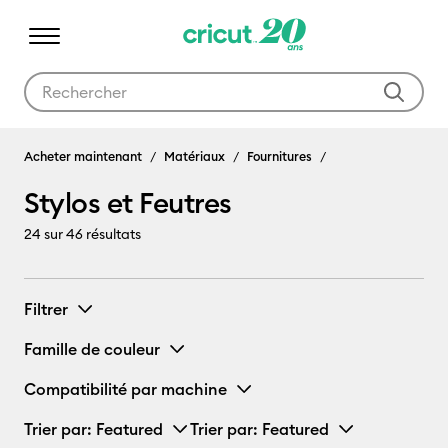
Utilisez les touches Tab et Shift plus pour naviguer dans les résult
Acheter maintenant
Matériaux
Fournitures
Stylos et Feutres
24
sur 46 résultats
Filtrer
Famille de couleur
Compatibilité par machine
Trier par
: Featured
Trier par
: Featured