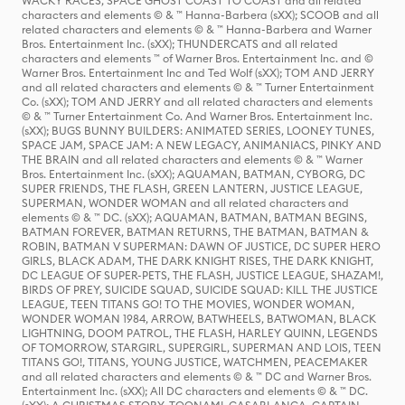
WACKY RACES, SPACE GHOST COAST TO COAST and all related
characters and elements © & ™ Hanna-Barbera (sXX); SCOOB and all
related characters and elements © & ™ Hanna-Barbera and Warner
Bros. Entertainment Inc. (sXX); THUNDERCATS and all related
characters and elements ™ of Warner Bros. Entertainment Inc. and ©
Warner Bros. Entertainment Inc and Ted Wolf (sXX); TOM AND JERRY
and all related characters and elements © & ™ Turner Entertainment
Co. (sXX); TOM AND JERRY and all related characters and elements
© & ™ Turner Entertainment Co. And Warner Bros. Entertainment Inc.
(sXX); BUGS BUNNY BUILDERS: ANIMATED SERIES, LOONEY TUNES,
SPACE JAM, SPACE JAM: A NEW LEGACY, ANIMANIACS, PINKY AND
THE BRAIN and all related characters and elements © & ™ Warner
Bros. Entertainment Inc. (sXX); AQUAMAN, BATMAN, CYBORG, DC
SUPER FRIENDS, THE FLASH, GREEN LANTERN, JUSTICE LEAGUE,
SUPERMAN, WONDER WOMAN and all related characters and
elements © & ™ DC. (sXX); AQUAMAN, BATMAN, BATMAN BEGINS,
BATMAN FOREVER, BATMAN RETURNS, THE BATMAN, BATMAN &
ROBIN, BATMAN V SUPERMAN: DAWN OF JUSTICE, DC SUPER HERO
GIRLS, BLACK ADAM, THE DARK KNIGHT RISES, THE DARK KNIGHT,
DC LEAGUE OF SUPER-PETS, THE FLASH, JUSTICE LEAGUE, SHAZAM!,
BIRDS OF PREY, SUICIDE SQUAD, SUICIDE SQUAD: KILL THE JUSTICE
LEAGUE, TEEN TITANS GO! TO THE MOVIES, WONDER WOMAN,
WONDER WOMAN 1984, ARROW, BATWHEELS, BATWOMAN, BLACK
LIGHTNING, DOOM PATROL, THE FLASH, HARLEY QUINN, LEGENDS
OF TOMORROW, STARGIRL, SUPERGIRL, SUPERMAN AND LOIS, TEEN
TITANS GO!, TITANS, YOUNG JUSTICE, WATCHMEN, PEACEMAKER
and all related characters and elements © & ™ DC and Warner Bros.
Entertainment Inc. (sXX); All DC characters and elements © & ™ DC.