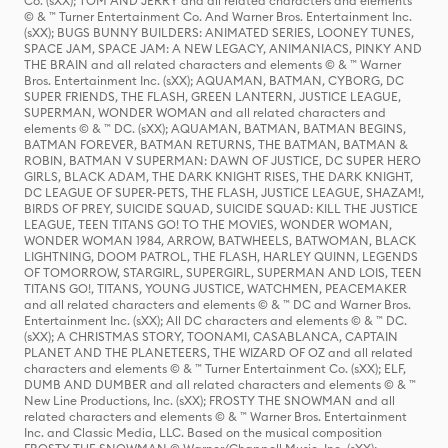
Co. (sXX); TOM AND JERRY and all related characters and elements
© & ™ Turner Entertainment Co. And Warner Bros. Entertainment Inc.
(sXX); BUGS BUNNY BUILDERS: ANIMATED SERIES, LOONEY TUNES,
SPACE JAM, SPACE JAM: A NEW LEGACY, ANIMANIACS, PINKY AND
THE BRAIN and all related characters and elements © & ™ Warner
Bros. Entertainment Inc. (sXX); AQUAMAN, BATMAN, CYBORG, DC
SUPER FRIENDS, THE FLASH, GREEN LANTERN, JUSTICE LEAGUE,
SUPERMAN, WONDER WOMAN and all related characters and
elements © & ™ DC. (sXX); AQUAMAN, BATMAN, BATMAN BEGINS,
BATMAN FOREVER, BATMAN RETURNS, THE BATMAN, BATMAN &
ROBIN, BATMAN V SUPERMAN: DAWN OF JUSTICE, DC SUPER HERO
GIRLS, BLACK ADAM, THE DARK KNIGHT RISES, THE DARK KNIGHT,
DC LEAGUE OF SUPER-PETS, THE FLASH, JUSTICE LEAGUE, SHAZAM!,
BIRDS OF PREY, SUICIDE SQUAD, SUICIDE SQUAD: KILL THE JUSTICE
LEAGUE, TEEN TITANS GO! TO THE MOVIES, WONDER WOMAN,
WONDER WOMAN 1984, ARROW, BATWHEELS, BATWOMAN, BLACK
LIGHTNING, DOOM PATROL, THE FLASH, HARLEY QUINN, LEGENDS
OF TOMORROW, STARGIRL, SUPERGIRL, SUPERMAN AND LOIS, TEEN
TITANS GO!, TITANS, YOUNG JUSTICE, WATCHMEN, PEACEMAKER
and all related characters and elements © & ™ DC and Warner Bros.
Entertainment Inc. (sXX); All DC characters and elements © & ™ DC.
(sXX); A CHRISTMAS STORY, TOONAMI, CASABLANCA, CAPTAIN
PLANET AND THE PLANETEERS, THE WIZARD OF OZ and all related
characters and elements © & ™ Turner Entertainment Co. (sXX); ELF,
DUMB AND DUMBER and all related characters and elements © & ™
New Line Productions, Inc. (sXX); FROSTY THE SNOWMAN and all
related characters and elements © & ™ Warner Bros. Entertainment
Inc. and Classic Media, LLC. Based on the musical composition