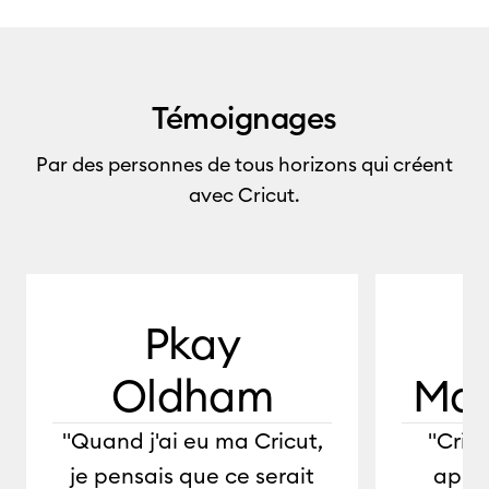
Témoignages
Par des personnes de tous horizons qui créent
avec Cricut.
0:00 / 1:29
Pkay
Oldham
Mar
"Quand j'ai eu ma Cricut,
"Cric
je pensais que ce serait
appor