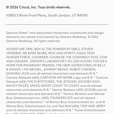
© 2026 Cricut, Inc. Tous droits réservés.
10855 S River Front Pkwy, South Jordan, UT 84095
Sesame Street® and associated characters, trademarks and design
elements are owned and licensed by Sesame Workshop. © 2022
Sesame Workshop. All rights reserved.
ADVENTURE TIME, BEN 10, THE POWERPUFF GIRLS, STEVEN
UNIVERSE, WE BARE BEARS, RICK AND MORTY, AQUA TEEN
HUNGER FORCE, CHOWDER, COURAGE THE COWARDLY DOG, COW
AND CHICKEN , DEXTER'S LABORATORY, ED, EDD N EDDY, FOSTER'S
HOME FOR IMAGINARY FRIENDS, THE GRIM ADVENTURES OF BILLY
& MANDY, I AM WEASEL, JOHNNY BRAVO, ROBOT CHICKEN,
SAMURAI JACK and all related characters and elements © & ™
Cartoon Network (sXX); CARTOON NETWORK Logo are © & ™ Cartoon
Network (sXX); THE FLINTSTONES, THE JETSONS, SCOOBY-DOO,
WACKY RACES, SPACE GHOST COAST TO COAST and all related
characters and elements © & ™ Hanna-Barbera (sXX); SCOOB and all
related characters and elements © & ™ Hanna-Barbera and Warner
Bros. Entertainment Inc. (sXX); THUNDERCATS and all related
characters and elements ™ of Warner Bros. Entertainment Inc. and ©
Warner Bros. Entertainment Inc and Ted Wolf (sXX); TOM AND JERRY
and all related characters and elements © & ™ Turner Entertainment