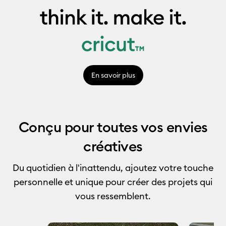
En savoir plus
Conçu pour toutes vos envies
créatives
Du quotidien à l'inattendu, ajoutez votre touche
personnelle et unique pour créer des projets qui
vous ressemblent.
Media Carousel
Carousel with product photos. Use the previous and next buttons