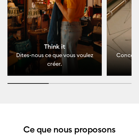
Think it
Dites-nous ce que vous voulez
Concevez
créer.
33.33333333333333% completed
Ce que nous proposons