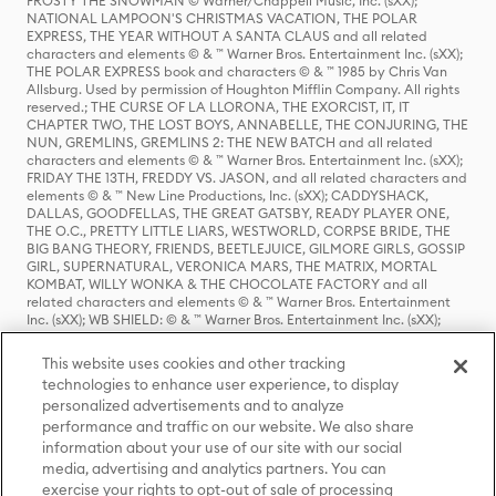
FROSTY THE SNOWMAN © Warner/Chappell Music, Inc. (sXX);
NATIONAL LAMPOON'S CHRISTMAS VACATION, THE POLAR
EXPRESS, THE YEAR WITHOUT A SANTA CLAUS and all related
characters and elements © & ™ Warner Bros. Entertainment Inc. (sXX);
THE POLAR EXPRESS book and characters © & ™ 1985 by Chris Van
Allsburg. Used by permission of Houghton Mifflin Company. All rights
reserved.; THE CURSE OF LA LLORONA, THE EXORCIST, IT, IT
CHAPTER TWO, THE LOST BOYS, ANNABELLE, THE CONJURING, THE
NUN, GREMLINS, GREMLINS 2: THE NEW BATCH and all related
characters and elements © & ™ Warner Bros. Entertainment Inc. (sXX);
FRIDAY THE 13TH, FREDDY VS. JASON, and all related characters and
elements © & ™ New Line Productions, Inc. (sXX); CADDYSHACK,
DALLAS, GOODFELLAS, THE GREAT GATSBY, READY PLAYER ONE,
THE O.C., PRETTY LITTLE LIARS, WESTWORLD, CORPSE BRIDE, THE
BIG BANG THEORY, FRIENDS, BEETLEJUICE, GILMORE GIRLS, GOSSIP
GIRL, SUPERNATURAL, VERONICA MARS, THE MATRIX, MORTAL
KOMBAT, WILLY WONKA & THE CHOCOLATE FACTORY and all
related characters and elements © & ™ Warner Bros. Entertainment
Inc. (sXX); WB SHIELD: © & ™ Warner Bros. Entertainment Inc. (sXX);
HOUSE OF THE DRAGON, GAME OF THRONES, and all related
characters and elements © & ™ Home Box Office, Inc. (sXX); CHILLING
This website uses cookies and other tracking
ADVENTURES OF SABRINA, RIVERDALE © & ™ Warner Bros.
technologies to enhance user experience, to display
Entertainment Inc. Archie Comics and all related characters and
personalized advertisements and to analyze
elements © & ™ Archie Comic Publications, Inc. Used with permission.
(sXX); SEINFELD and all related characters and elements © & ™ Castle
performance and traffic on our website. We also share
Rock Entertainment. (sXX); TED LASSO © & ™ Warner Bros.
information about your use of our site with our social
Entertainment Inc. & Universal Television LLC (sXX); THE HOBBIT: AN
media, advertising and analytics partners. You can
UNEXPECTED JOURNEY, THE HOBBIT: THE DESOLATION OF SMAUG,
exercise your rights to opt-out of sale of processing