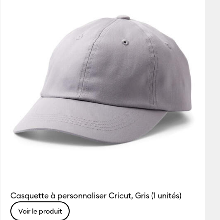
Featured
ack
Price Low to High
-Pack
Price High to Low
s
Most Popular
Top Sellers
Avis des clients
Casquette à personnaliser Cricut, Gris (1 unités)
Voir le produit