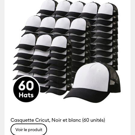
)
1-Pack
(1)
Affiner par Compatibilité par machine : Cricut Explore 3 & 4
Affiner par Size : 1-P
s
ille de couleur : Blanc
3-Pack
(2)
ner par Compatibilité par machine : Cricut Explore 5
Affiner par Size : 3
es
(12)
L
(5)
Affiner par Compatibilité par machine : Cricut Explore Machine
Affiner par Size : L
M
(5)
Affiner par Compatibilité par machine : Cricut Joy & Joy 2
Affiner par Size : M
S
(6)
r par Compatibilité par machine : Cricut Maker
Affiner par Size : S
XL
(4)
ffiner par Compatibilité par machine : Cricut Maker 3 & 4
Affiner par Size : XL
XXL
(3)
finer par Compatibilité par machine : Cricut Mug Press
Affiner par Size : XXL
Casquette Cricut, Noir et blanc (60 unités)
Voir le produit