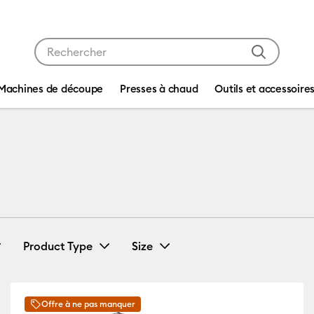
Utilisez les touches Tab et Shift plus pour naviguer da
Machines de découpe
Presses à chaud
Outils et accessoire
Product Type
Size
(6)
Cricut Blanks
(19)
12-Pack
(4)
Affiner par Compatibilité par machine : Cricut EasyPress 2 & 3
Affiner par Product Type : Cricut Bl
Affiner par Size : 
Offre à ne pas manquer