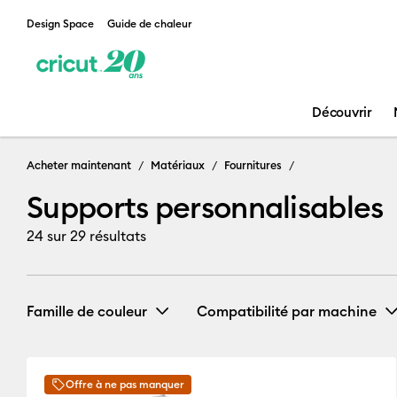
Design Space
Guide de chaleur
Découvrir
Acheter maintenant
Matériaux
Fournitures
Supports personnalisables
24
sur 29 résultats
Famille de couleur
Compatibilité par machine
Cricut EasyPress 2 & 3
Offre à ne pas manquer
Noir
Gris
Blanc