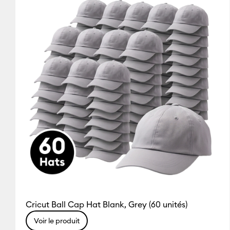
Cricut Explore 3 & 4
(11
(3)
(4)
(21)
Affiner par Famille de couleur : Noir
Affiner par Famille de couleur : Gri
Affiner par Fam
Cricut Explore 5
(1)
Affi
Cricut Explore Machin
Cricut Joy & Joy 2
(10)
Cricut Maker
(12)
Affine
Cricut Maker 3 & 4
(11)
A
Cricut Mug Press
(10)
Af
Cricut Ball Cap Hat Blank, Grey (60 unités)
Voir le produit