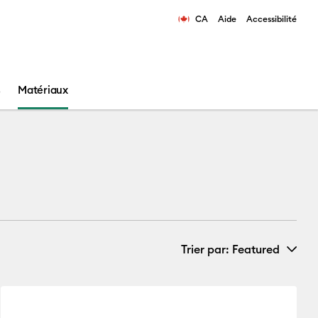
CA
Aide
Accessibilité
ns les résultats de recherche.
s
Matériaux
Trier par
: Featured
Nouveautés
anks
12-Pack