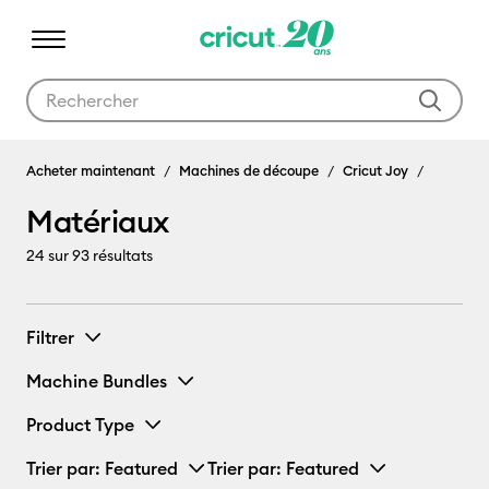
Utilisez les touches Tab et Shift plus pour naviguer dans les résult
Matériaux
Acheter maintenant
Machines de découpe
Cricut Joy
Matériaux
24
sur 93 résultats
Filtrer
Machine Bundles
Product Type
Trier par
: Featured
Trier par
: Featured