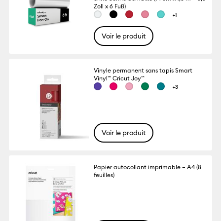
Zoll x 6 Fuß)
+1
Voir le produit
Vinyle permanent sans tapis Smart
Vinyl™ Cricut Joy™
+3
Voir le produit
Papier autocollant imprimable – A4 (8
feuilles)