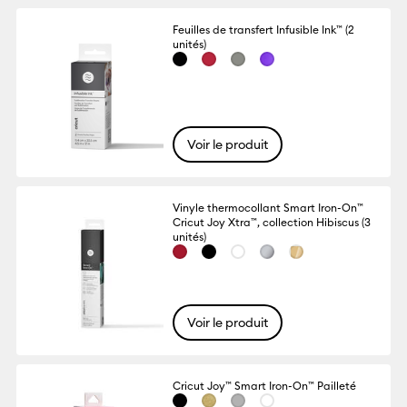
Feuilles de transfert Infusible Ink™ (2
unités)
Voir le produit
Vinyle thermocollant Smart Iron-On™
Cricut Joy Xtra™, collection Hibiscus (3
unités)
Voir le produit
Cricut Joy™ Smart Iron-On™ Pailleté