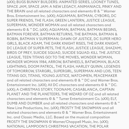
(sXX); BUGS BUNNY BUILDERS: ANIMATED SERIES, LOONEY TUNES,
SPACE JAM, SPACE JAM: A NEW LEGACY, ANIMANIACS, PINKY AND
THE BRAIN and all related characters and elements © & ™ Warner
Bros. Entertainment Inc. (sXX); AQUAMAN, BATMAN, CYBORG, DC
SUPER FRIENDS, THE FLASH, GREEN LANTERN, JUSTICE LEAGUE,
SUPERMAN, WONDER WOMAN and all related characters and
elements © & ™ DC. (sXX); AQUAMAN, BATMAN, BATMAN BEGINS,
BATMAN FOREVER, BATMAN RETURNS, THE BATMAN, BATMAN &
ROBIN, BATMAN V SUPERMAN: DAWN OF JUSTICE, DC SUPER HERO
GIRLS, BLACK ADAM, THE DARK KNIGHT RISES, THE DARK KNIGHT,
DC LEAGUE OF SUPER-PETS, THE FLASH, JUSTICE LEAGUE, SHAZAM!,
BIRDS OF PREY, SUICIDE SQUAD, SUICIDE SQUAD: KILL THE JUSTICE
LEAGUE, TEEN TITANS GO! TO THE MOVIES, WONDER WOMAN,
WONDER WOMAN 1984, ARROW, BATWHEELS, BATWOMAN, BLACK
LIGHTNING, DOOM PATROL, THE FLASH, HARLEY QUINN, LEGENDS
OF TOMORROW, STARGIRL, SUPERGIRL, SUPERMAN AND LOIS, TEEN
TITANS GO!, TITANS, YOUNG JUSTICE, WATCHMEN, PEACEMAKER
and all related characters and elements © & ™ DC and Warner Bros.
Entertainment Inc. (sXX); All DC characters and elements © & ™ DC.
(sXX); A CHRISTMAS STORY, TOONAMI, CASABLANCA, CAPTAIN
PLANET AND THE PLANETEERS, THE WIZARD OF OZ and all related
characters and elements © & ™ Turner Entertainment Co. (sXX); ELF,
DUMB AND DUMBER and all related characters and elements © & ™
New Line Productions, Inc. (sXX); FROSTY THE SNOWMAN and all
related characters and elements © & ™ Warner Bros. Entertainment
Inc. and Classic Media, LLC. Based on the musical composition
FROSTY THE SNOWMAN © Warner/Chappell Music, Inc. (sXX);
NATIONAL LAMPOON'S CHRISTMAS VACATION, THE POLAR