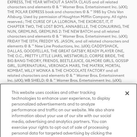
EXPRESS, THE YEAR WITHOUT A SANTA CLAUS and all related
characters and elements © & ™ Warner Bros. Entertainment Inc. (sXX);
THE POLAR EXPRESS book and characters © & ™ 1985 by Chris Van
Allsburg. Used by permission of Houghton Mifflin Company. All rights
reserved.; THE CURSE OF LA LLORONA, THE EXORCIST, IT, IT
CHAPTER TWO, THE LOST BOYS, ANNABELLE, THE CONJURING, THE
NUN, GREMLINS, GREMLINS 2: THE NEW BATCH and all related
characters and elements © & ™ Warner Bros. Entertainment Inc. (sXX);
FRIDAY THE 13TH, FREDDY VS. JASON, and all related characters and
elements © & ™ New Line Productions, Inc. (sXX); CADDYSHACK,
DALLAS, GOODFELLAS, THE GREAT GATSBY, READY PLAYER ONE,
THE O.C., PRETTY LITTLE LIARS, WESTWORLD, CORPSE BRIDE, THE
BIG BANG THEORY, FRIENDS, BEETLEJUICE, GILMORE GIRLS, GOSSIP
GIRL, SUPERNATURAL, VERONICA MARS, THE MATRIX, MORTAL
KOMBAT, WILLY WONKA & THE CHOCOLATE FACTORY and all
related characters and elements © & ™ Warner Bros. Entertainment
Inc. (sXX); WB SHIELD: © & ™ Warner Bros. Entertainment Inc. (sXX);
HOUSE OF THE DRAGON, GAME OF THRONES, and all related
characters and elements © & ™ Home Box Office, Inc. (sXX); CHILLING
This website uses cookies and other tracking
ADVENTURES OF SABRINA, RIVERDALE © & ™ Warner Bros.
technologies to enhance user experience, to display
Entertainment Inc. Archie Comics and all related characters and
personalized advertisements and to analyze
elements © & ™ Archie Comic Publications, Inc. Used with permission.
performance and traffic on our website. We also share
(sXX); SEINFELD and all related characters and elements © & ™ Castle
Rock Entertainment. (sXX); TED LASSO © & ™ Warner Bros.
information about your use of our site with our social
Entertainment Inc. & Universal Television LLC (sXX); THE HOBBIT: AN
media, advertising and analytics partners. You can
UNEXPECTED JOURNEY, THE HOBBIT: THE DESOLATION OF SMAUG,
exercise your rights to opt-out of sale of processing
THE HOBBIT: THE BATTLE OF THE FIVE ARMIES, THE LORD OF THE
personal data for targeted advertising by clicking the
RINGS: THE FELLOWSHIP OF THE RING, THE LORD OF THE RINGS: THE