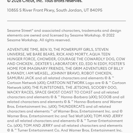
© 2026 Cricut, Inc. Tous droits réservés.
10855 S River Front Pkwy, South Jordan, UT 84095
Sesame Street® and associated characters, trademarks and design
elements are owned and licensed by Sesame Workshop. © 2022
Sesame Workshop. All rights reserved.
ADVENTURE TIME, BEN 10, THE POWERPUFF GIRLS, STEVEN
UNIVERSE, WE BARE BEARS, RICK AND MORTY, AQUA TEEN
HUNGER FORCE, CHOWDER, COURAGE THE COWARDLY DOG, COW
AND CHICKEN , DEXTER'S LABORATORY, ED, EDD N EDDY, FOSTER'S
HOME FOR IMAGINARY FRIENDS, THE GRIM ADVENTURES OF BILLY
& MANDY, I AM WEASEL, JOHNNY BRAVO, ROBOT CHICKEN,
SAMURAI JACK and all related characters and elements © & ™
Cartoon Network (sXX); CARTOON NETWORK Logo are © & ™ Cartoon
Network (sXX); THE FLINTSTONES, THE JETSONS, SCOOBY-DOO,
WACKY RACES, SPACE GHOST COAST TO COAST and all related
characters and elements © & ™ Hanna-Barbera (sXX); SCOOB and all
related characters and elements © & ™ Hanna-Barbera and Warner
Bros. Entertainment Inc. (sXX); THUNDERCATS and all related
characters and elements ™ of Warner Bros. Entertainment Inc. and ©
Warner Bros. Entertainment Inc and Ted Wolf (sXX); TOM AND JERRY
and all related characters and elements © & ™ Turner Entertainment
Co. (sXX); TOM AND JERRY and all related characters and elements
© & ™ Turner Entertainment Co. And Warner Bros. Entertainment Inc.