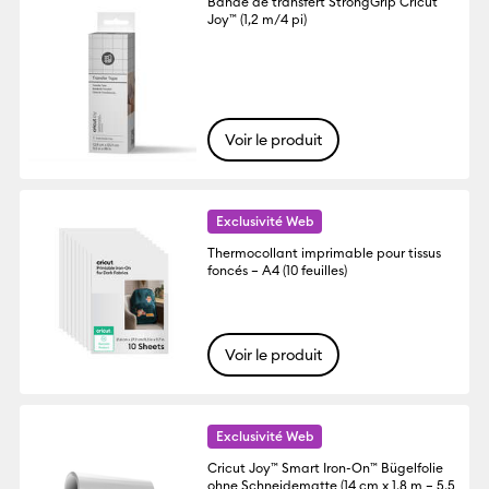
Bande de transfert StrongGrip Cricut
Joy™ (1,2 m/4 pi)
Voir le produit
Exclusivité Web
Thermocollant imprimable pour tissus
foncés – A4 (10 feuilles)
Voir le produit
Exclusivité Web
Cricut Joy™ Smart Iron-On™ Bügelfolie
ohne Schneidematte (14 cm x 1,8 m – 5,5