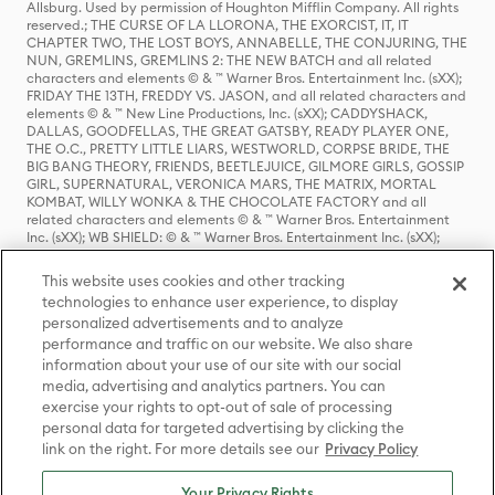
Allsburg. Used by permission of Houghton Mifflin Company. All rights
reserved.; THE CURSE OF LA LLORONA, THE EXORCIST, IT, IT
CHAPTER TWO, THE LOST BOYS, ANNABELLE, THE CONJURING, THE
NUN, GREMLINS, GREMLINS 2: THE NEW BATCH and all related
characters and elements © & ™ Warner Bros. Entertainment Inc. (sXX);
FRIDAY THE 13TH, FREDDY VS. JASON, and all related characters and
elements © & ™ New Line Productions, Inc. (sXX); CADDYSHACK,
DALLAS, GOODFELLAS, THE GREAT GATSBY, READY PLAYER ONE,
THE O.C., PRETTY LITTLE LIARS, WESTWORLD, CORPSE BRIDE, THE
BIG BANG THEORY, FRIENDS, BEETLEJUICE, GILMORE GIRLS, GOSSIP
GIRL, SUPERNATURAL, VERONICA MARS, THE MATRIX, MORTAL
KOMBAT, WILLY WONKA & THE CHOCOLATE FACTORY and all
related characters and elements © & ™ Warner Bros. Entertainment
Inc. (sXX); WB SHIELD: © & ™ Warner Bros. Entertainment Inc. (sXX);
HOUSE OF THE DRAGON, GAME OF THRONES, and all related
characters and elements © & ™ Home Box Office, Inc. (sXX); CHILLING
This website uses cookies and other tracking
ADVENTURES OF SABRINA, RIVERDALE © & ™ Warner Bros.
technologies to enhance user experience, to display
Entertainment Inc. Archie Comics and all related characters and
personalized advertisements and to analyze
elements © & ™ Archie Comic Publications, Inc. Used with permission.
(sXX); SEINFELD and all related characters and elements © & ™ Castle
performance and traffic on our website. We also share
Rock Entertainment. (sXX); TED LASSO © & ™ Warner Bros.
information about your use of our site with our social
Entertainment Inc. & Universal Television LLC (sXX); THE HOBBIT: AN
media, advertising and analytics partners. You can
UNEXPECTED JOURNEY, THE HOBBIT: THE DESOLATION OF SMAUG,
exercise your rights to opt-out of sale of processing
THE HOBBIT: THE BATTLE OF THE FIVE ARMIES, THE LORD OF THE
personal data for targeted advertising by clicking the
RINGS: THE FELLOWSHIP OF THE RING, THE LORD OF THE RINGS: THE
link on the right. For more details see our
Privacy Policy
TWO TOWERS, THE LORD OF THE RINGS: THE RETURN OF THE KING
and the names of the characters, items, events and places therein are
TM of The Saul Zaentz Company d/b/a Middle-earth Enterprises
Your Privacy Rights