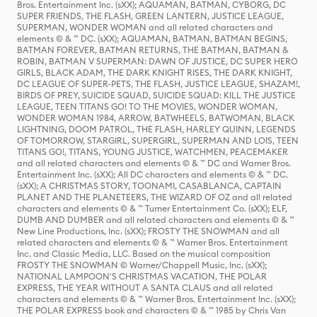
Bros. Entertainment Inc. (sXX); AQUAMAN, BATMAN, CYBORG, DC
SUPER FRIENDS, THE FLASH, GREEN LANTERN, JUSTICE LEAGUE,
SUPERMAN, WONDER WOMAN and all related characters and
elements © & ™ DC. (sXX); AQUAMAN, BATMAN, BATMAN BEGINS,
BATMAN FOREVER, BATMAN RETURNS, THE BATMAN, BATMAN &
ROBIN, BATMAN V SUPERMAN: DAWN OF JUSTICE, DC SUPER HERO
GIRLS, BLACK ADAM, THE DARK KNIGHT RISES, THE DARK KNIGHT,
DC LEAGUE OF SUPER-PETS, THE FLASH, JUSTICE LEAGUE, SHAZAM!,
BIRDS OF PREY, SUICIDE SQUAD, SUICIDE SQUAD: KILL THE JUSTICE
LEAGUE, TEEN TITANS GO! TO THE MOVIES, WONDER WOMAN,
WONDER WOMAN 1984, ARROW, BATWHEELS, BATWOMAN, BLACK
LIGHTNING, DOOM PATROL, THE FLASH, HARLEY QUINN, LEGENDS
OF TOMORROW, STARGIRL, SUPERGIRL, SUPERMAN AND LOIS, TEEN
TITANS GO!, TITANS, YOUNG JUSTICE, WATCHMEN, PEACEMAKER
and all related characters and elements © & ™ DC and Warner Bros.
Entertainment Inc. (sXX); All DC characters and elements © & ™ DC.
(sXX); A CHRISTMAS STORY, TOONAMI, CASABLANCA, CAPTAIN
PLANET AND THE PLANETEERS, THE WIZARD OF OZ and all related
characters and elements © & ™ Turner Entertainment Co. (sXX); ELF,
DUMB AND DUMBER and all related characters and elements © & ™
New Line Productions, Inc. (sXX); FROSTY THE SNOWMAN and all
related characters and elements © & ™ Warner Bros. Entertainment
Inc. and Classic Media, LLC. Based on the musical composition
FROSTY THE SNOWMAN © Warner/Chappell Music, Inc. (sXX);
NATIONAL LAMPOON'S CHRISTMAS VACATION, THE POLAR
EXPRESS, THE YEAR WITHOUT A SANTA CLAUS and all related
characters and elements © & ™ Warner Bros. Entertainment Inc. (sXX);
THE POLAR EXPRESS book and characters © & ™ 1985 by Chris Van