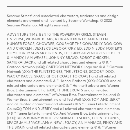
Sesame Street® and associated characters, trademarks and design
elements are owned and licensed by Sesame Workshop. © 2022
Sesame Workshop. All rights reserved.
ADVENTURE TIME, BEN 10, THE POWERPUFF GIRLS, STEVEN
UNIVERSE, WE BARE BEARS, RICK AND MORTY, AQUA TEEN
HUNGER FORCE, CHOWDER, COURAGE THE COWARDLY DOG, COW
AND CHICKEN , DEXTER'S LABORATORY, ED, EDD N EDDY, FOSTER'S
HOME FOR IMAGINARY FRIENDS, THE GRIM ADVENTURES OF BILLY
& MANDY, I AM WEASEL, JOHNNY BRAVO, ROBOT CHICKEN,
SAMURAI JACK and all related characters and elements © & ™
Cartoon Network (sXX); CARTOON NETWORK Logo are © & ™ Cartoon
Network (sXX); THE FLINTSTONES, THE JETSONS, SCOOBY-DOO,
WACKY RACES, SPACE GHOST COAST TO COAST and all related
characters and elements © & ™ Hanna-Barbera (sXX); SCOOB and all
related characters and elements © & ™ Hanna-Barbera and Warner
Bros. Entertainment Inc. (sXX); THUNDERCATS and all related
characters and elements ™ of Warner Bros. Entertainment Inc. and ©
Warner Bros. Entertainment Inc and Ted Wolf (sXX); TOM AND JERRY
and all related characters and elements © & ™ Turner Entertainment
Co. (sXX); TOM AND JERRY and all related characters and elements
© & ™ Turner Entertainment Co. And Warner Bros. Entertainment Inc.
(sXX); BUGS BUNNY BUILDERS: ANIMATED SERIES, LOONEY TUNES,
SPACE JAM, SPACE JAM: A NEW LEGACY, ANIMANIACS, PINKY AND
THE BRAIN and all related characters and elements © & ™ Warner