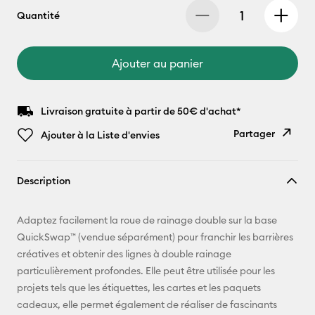
Quantité
Ajouter au panier
Livraison gratuite à partir de 50€ d'achat*
Partager
Ajouter à la Liste d'envies
Copier le
Description
lien
E-mail
Adaptez facilement la roue de rainage double sur la base
QuickSwap™ (vendue séparément) pour franchir les barrières
Pinterest
créatives et obtenir des lignes à double rainage
particulièrement profondes. Elle peut être utilisée pour les
Facebook
projets tels que les étiquettes, les cartes et les paquets
cadeaux, elle permet également de réaliser de fascinants