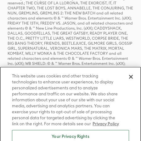
reserved.; THE CURSE OF LA LLORONA, THE EXORCIST, IT, IT
CHAPTER TWO, THE LOST BOYS, ANNABELLE, THE CONJURING, THE
NUN, GREMLINS, GREMLINS 2: THE NEW BATCH and all related
characters and elements © & ™ Warner Bros. Entertainment Inc. (sXX);
FRIDAY THE 13TH, FREDDY VS. JASON, and all related characters and
elements © & ™ New Line Productions, Inc. (sXX); CADDYSHACK,
DALLAS, GOODFELLAS, THE GREAT GATSBY, READY PLAYER ONE,
THE O.C., PRETTY LITTLE LIARS, WESTWORLD, CORPSE BRIDE, THE
BIG BANG THEORY, FRIENDS, BEETLEJUICE, GILMORE GIRLS, GOSSIP
GIRL, SUPERNATURAL, VERONICA MARS, THE MATRIX, MORTAL
KOMBAT, WILLY WONKA & THE CHOCOLATE FACTORY and all
related characters and elements © & ™ Warner Bros. Entertainment
Inc. (sXX); WB SHIELD: © & ™ Warner Bros. Entertainment Inc. (sXX);
HOUSE OF THE DRAGON, GAME OF THRONES, and all related
characters and elements © & ™ Home Box Office, Inc. (sXX); CHILLING
This website uses cookies and other tracking
ADVENTURES OF SABRINA, RIVERDALE © & ™ Warner Bros.
technologies to enhance user experience, to display
Entertainment Inc. Archie Comics and all related characters and
personalized advertisements and to analyze
elements © & ™ Archie Comic Publications, Inc. Used with permission.
(sXX); SEINFELD and all related characters and elements © & ™ Castle
performance and traffic on our website. We also share
Rock Entertainment. (sXX); TED LASSO © & ™ Warner Bros.
information about your use of our site with our social
Entertainment Inc. & Universal Television LLC (sXX); THE HOBBIT: AN
media, advertising and analytics partners. You can
UNEXPECTED JOURNEY, THE HOBBIT: THE DESOLATION OF SMAUG,
exercise your rights to opt-out of sale of processing
THE HOBBIT: THE BATTLE OF THE FIVE ARMIES, THE LORD OF THE
personal data for targeted advertising by clicking the
RINGS: THE FELLOWSHIP OF THE RING, THE LORD OF THE RINGS: THE
link on the right. For more details see our
Privacy Policy
TWO TOWERS, THE LORD OF THE RINGS: THE RETURN OF THE KING
and the names of the characters, items, events and places therein are
TM of The Saul Zaentz Company d/b/a Middle-earth Enterprises
Your Privacy Rights
under license to New Line Productions, Inc. (sXX), © Warner Bros.