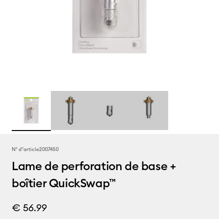
N° d''article
2007450
Lame de perforation de base +
boîtier QuickSwap™
€ 56.99