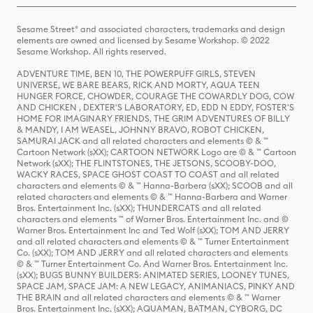
Sesame Street® and associated characters, trademarks and design
elements are owned and licensed by Sesame Workshop. © 2022
Sesame Workshop. All rights reserved.
ADVENTURE TIME, BEN 10, THE POWERPUFF GIRLS, STEVEN
UNIVERSE, WE BARE BEARS, RICK AND MORTY, AQUA TEEN
HUNGER FORCE, CHOWDER, COURAGE THE COWARDLY DOG, COW
AND CHICKEN , DEXTER'S LABORATORY, ED, EDD N EDDY, FOSTER'S
HOME FOR IMAGINARY FRIENDS, THE GRIM ADVENTURES OF BILLY
& MANDY, I AM WEASEL, JOHNNY BRAVO, ROBOT CHICKEN,
SAMURAI JACK and all related characters and elements © & ™
Cartoon Network (sXX); CARTOON NETWORK Logo are © & ™ Cartoon
Network (sXX); THE FLINTSTONES, THE JETSONS, SCOOBY-DOO,
WACKY RACES, SPACE GHOST COAST TO COAST and all related
characters and elements © & ™ Hanna-Barbera (sXX); SCOOB and all
related characters and elements © & ™ Hanna-Barbera and Warner
Bros. Entertainment Inc. (sXX); THUNDERCATS and all related
characters and elements ™ of Warner Bros. Entertainment Inc. and ©
Warner Bros. Entertainment Inc and Ted Wolf (sXX); TOM AND JERRY
and all related characters and elements © & ™ Turner Entertainment
Co. (sXX); TOM AND JERRY and all related characters and elements
© & ™ Turner Entertainment Co. And Warner Bros. Entertainment Inc.
(sXX); BUGS BUNNY BUILDERS: ANIMATED SERIES, LOONEY TUNES,
SPACE JAM, SPACE JAM: A NEW LEGACY, ANIMANIACS, PINKY AND
THE BRAIN and all related characters and elements © & ™ Warner
Bros. Entertainment Inc. (sXX); AQUAMAN, BATMAN, CYBORG, DC