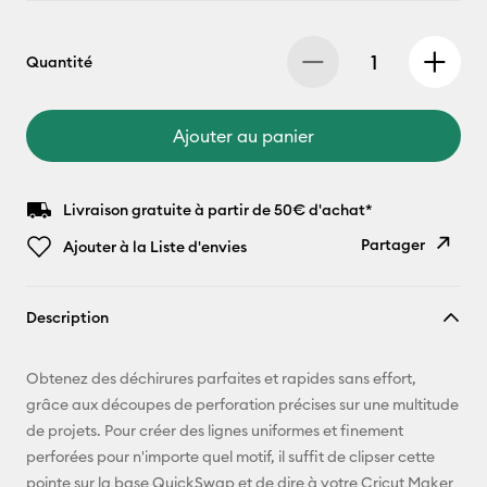
Quantité
Ajouter au panier
Livraison gratuite à partir de 50€ d'achat*
Partager
Ajouter à la Liste d'envies
Copier le
Description
lien
E-mail
Obtenez des déchirures parfaites et rapides sans effort,
grâce aux découpes de perforation précises sur une multitude
Pinterest
de projets. Pour créer des lignes uniformes et finement
perforées pour n'importe quel motif, il suffit de clipser cette
Facebook
pointe sur la base QuickSwap et de dire à votre Cricut Maker