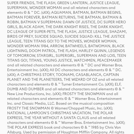
SUPER FRIENDS, THE FLASH, GREEN LANTERN, JUSTICE LEAGUE,
SUPERMAN, WONDER WOMAN and all related characters and
elements © & ™ DC. (sXX); AQUAMAN, BATMAN, BATMAN BEGINS,
BATMAN FOREVER, BATMAN RETURNS, THE BATMAN, BATMAN &
ROBIN, BATMAN V SUPERMAN: DAWN OF JUSTICE, DC SUPER HERO
GIRLS, BLACK ADAM, THE DARK KNIGHT RISES, THE DARK KNIGHT,
DC LEAGUE OF SUPER-PETS, THE FLASH, JUSTICE LEAGUE, SHAZAM!,
BIRDS OF PREY, SUICIDE SQUAD, SUICIDE SQUAD: KILL THE JUSTICE
LEAGUE, TEEN TITANS GO! TO THE MOVIES, WONDER WOMAN,
WONDER WOMAN 1984, ARROW, BATWHEELS, BATWOMAN, BLACK
LIGHTNING, DOOM PATROL, THE FLASH, HARLEY QUINN, LEGENDS
OF TOMORROW, STARGIRL, SUPERGIRL, SUPERMAN AND LOIS, TEEN
TITANS GO!, TITANS, YOUNG JUSTICE, WATCHMEN, PEACEMAKER
and all related characters and elements © & ™ DC and Warner Bros.
Entertainment Inc. (sXX); All DC characters and elements © & ™ DC.
(sXX); A CHRISTMAS STORY, TOONAMI, CASABLANCA, CAPTAIN
PLANET AND THE PLANETEERS, THE WIZARD OF OZ and all related
characters and elements © & ™ Turner Entertainment Co. (sXX); ELF,
DUMB AND DUMBER and all related characters and elements © & ™
New Line Productions, Inc. (sXX); FROSTY THE SNOWMAN and all
related characters and elements © & ™ Warner Bros. Entertainment
Inc. and Classic Media, LLC. Based on the musical composition
FROSTY THE SNOWMAN © Warner/Chappell Music, Inc. (sXX);
NATIONAL LAMPOON'S CHRISTMAS VACATION, THE POLAR
EXPRESS, THE YEAR WITHOUT A SANTA CLAUS and all related
characters and elements © & ™ Warner Bros. Entertainment Inc. (sXX);
THE POLAR EXPRESS book and characters © & ™ 1985 by Chris Van
Allsburg. Used by permission of Houghton Mifflin Company. All rights