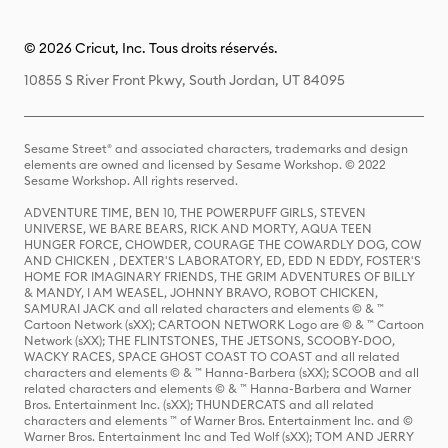
© 2026 Cricut, Inc. Tous droits réservés.
10855 S River Front Pkwy, South Jordan, UT 84095
Sesame Street® and associated characters, trademarks and design
elements are owned and licensed by Sesame Workshop. © 2022
Sesame Workshop. All rights reserved.
ADVENTURE TIME, BEN 10, THE POWERPUFF GIRLS, STEVEN
UNIVERSE, WE BARE BEARS, RICK AND MORTY, AQUA TEEN
HUNGER FORCE, CHOWDER, COURAGE THE COWARDLY DOG, COW
AND CHICKEN , DEXTER'S LABORATORY, ED, EDD N EDDY, FOSTER'S
HOME FOR IMAGINARY FRIENDS, THE GRIM ADVENTURES OF BILLY
& MANDY, I AM WEASEL, JOHNNY BRAVO, ROBOT CHICKEN,
SAMURAI JACK and all related characters and elements © & ™
Cartoon Network (sXX); CARTOON NETWORK Logo are © & ™ Cartoon
Network (sXX); THE FLINTSTONES, THE JETSONS, SCOOBY-DOO,
WACKY RACES, SPACE GHOST COAST TO COAST and all related
characters and elements © & ™ Hanna-Barbera (sXX); SCOOB and all
related characters and elements © & ™ Hanna-Barbera and Warner
Bros. Entertainment Inc. (sXX); THUNDERCATS and all related
characters and elements ™ of Warner Bros. Entertainment Inc. and ©
Warner Bros. Entertainment Inc and Ted Wolf (sXX); TOM AND JERRY