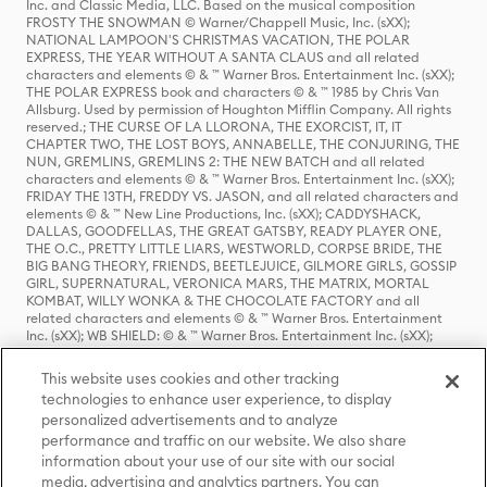
Inc. and Classic Media, LLC. Based on the musical composition
FROSTY THE SNOWMAN © Warner/Chappell Music, Inc. (sXX);
NATIONAL LAMPOON'S CHRISTMAS VACATION, THE POLAR
EXPRESS, THE YEAR WITHOUT A SANTA CLAUS and all related
characters and elements © & ™ Warner Bros. Entertainment Inc. (sXX);
THE POLAR EXPRESS book and characters © & ™ 1985 by Chris Van
Allsburg. Used by permission of Houghton Mifflin Company. All rights
reserved.; THE CURSE OF LA LLORONA, THE EXORCIST, IT, IT
CHAPTER TWO, THE LOST BOYS, ANNABELLE, THE CONJURING, THE
NUN, GREMLINS, GREMLINS 2: THE NEW BATCH and all related
characters and elements © & ™ Warner Bros. Entertainment Inc. (sXX);
FRIDAY THE 13TH, FREDDY VS. JASON, and all related characters and
elements © & ™ New Line Productions, Inc. (sXX); CADDYSHACK,
DALLAS, GOODFELLAS, THE GREAT GATSBY, READY PLAYER ONE,
THE O.C., PRETTY LITTLE LIARS, WESTWORLD, CORPSE BRIDE, THE
BIG BANG THEORY, FRIENDS, BEETLEJUICE, GILMORE GIRLS, GOSSIP
GIRL, SUPERNATURAL, VERONICA MARS, THE MATRIX, MORTAL
KOMBAT, WILLY WONKA & THE CHOCOLATE FACTORY and all
related characters and elements © & ™ Warner Bros. Entertainment
Inc. (sXX); WB SHIELD: © & ™ Warner Bros. Entertainment Inc. (sXX);
HOUSE OF THE DRAGON, GAME OF THRONES, and all related
characters and elements © & ™ Home Box Office, Inc. (sXX); CHILLING
This website uses cookies and other tracking
ADVENTURES OF SABRINA, RIVERDALE © & ™ Warner Bros.
technologies to enhance user experience, to display
Entertainment Inc. Archie Comics and all related characters and
personalized advertisements and to analyze
elements © & ™ Archie Comic Publications, Inc. Used with permission.
(sXX); SEINFELD and all related characters and elements © & ™ Castle
performance and traffic on our website. We also share
Rock Entertainment. (sXX); TED LASSO © & ™ Warner Bros.
information about your use of our site with our social
Entertainment Inc. & Universal Television LLC (sXX); THE HOBBIT: AN
media, advertising and analytics partners. You can