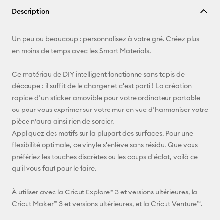
Copier le
Description
lien
E-mail
Un peu ou beaucoup : personnalisez à votre gré. Créez plus
en moins de temps avec les Smart Materials.
Pinterest
Ce matériau de DIY intelligent fonctionne sans tapis de
Facebook
découpe : il suffit de le charger et c'est parti ! La création
rapide d’un sticker amovible pour votre ordinateur portable
X
ou pour vous exprimer sur votre mur en vue d’harmoniser votre
pièce n’aura ainsi rien de sorcier.
Appliquez des motifs sur la plupart des surfaces. Pour une
flexibilité optimale, ce vinyle s'enlève sans résidu. Que vous
préfériez les touches discrètes ou les coups d'éclat, voilà ce
qu'il vous faut pour le faire.
À utiliser avec la Cricut Explore™ 3 et versions ultérieures, la
Cricut Maker™ 3 et versions ultérieures, et la Cricut Venture™.