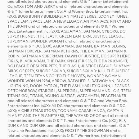
and all related characters and elements © & ™ Turner Entertainment
Co. (sXX); TOM AND JERRY and all related characters and elements
© & ™ Turner Entertainment Co. And Warner Bros. Entertainment Inc.
(sXX); BUGS BUNNY BUILDERS: ANIMATED SERIES, LOONEY TUNES,
SPACE JAM, SPACE JAM: A NEW LEGACY, ANIMANIACS, PINKY AND
THE BRAIN and all related characters and elements © & ™ Warner
Bros. Entertainment Inc. (sXX); AQUAMAN, BATMAN, CYBORG, DC
SUPER FRIENDS, THE FLASH, GREEN LANTERN, JUSTICE LEAGUE,
SUPERMAN, WONDER WOMAN and all related characters and
elements © & ™ DC. (sXX); AQUAMAN, BATMAN, BATMAN BEGINS,
BATMAN FOREVER, BATMAN RETURNS, THE BATMAN, BATMAN &
ROBIN, BATMAN V SUPERMAN: DAWN OF JUSTICE, DC SUPER HERO
GIRLS, BLACK ADAM, THE DARK KNIGHT RISES, THE DARK KNIGHT,
DC LEAGUE OF SUPER-PETS, THE FLASH, JUSTICE LEAGUE, SHAZAM!,
BIRDS OF PREY, SUICIDE SQUAD, SUICIDE SQUAD: KILL THE JUSTICE
LEAGUE, TEEN TITANS GO! TO THE MOVIES, WONDER WOMAN,
WONDER WOMAN 1984, ARROW, BATWHEELS, BATWOMAN, BLACK
LIGHTNING, DOOM PATROL, THE FLASH, HARLEY QUINN, LEGENDS
OF TOMORROW, STARGIRL, SUPERGIRL, SUPERMAN AND LOIS, TEEN
TITANS GO!, TITANS, YOUNG JUSTICE, WATCHMEN, PEACEMAKER
and all related characters and elements © & ™ DC and Warner Bros.
Entertainment Inc. (sXX); All DC characters and elements © & ™ DC.
(sXX); A CHRISTMAS STORY, TOONAMI, CASABLANCA, CAPTAIN
PLANET AND THE PLANETEERS, THE WIZARD OF OZ and all related
characters and elements © & ™ Turner Entertainment Co. (sXX); ELF,
DUMB AND DUMBER and all related characters and elements © & ™
New Line Productions, Inc. (sXX); FROSTY THE SNOWMAN and all
related characters and elements © & ™ Warner Bros. Entertainment