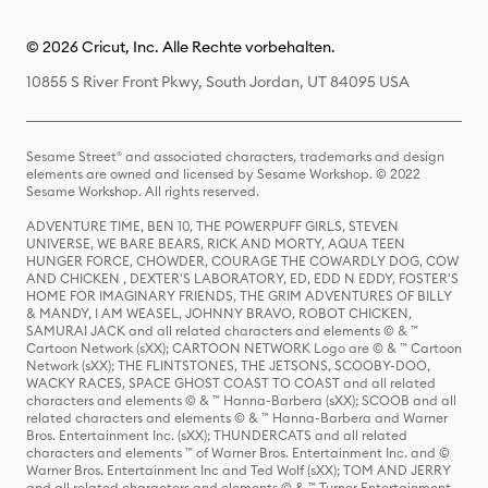
© 2026 Cricut, Inc. Alle Rechte vorbehalten.
10855 S River Front Pkwy, South Jordan, UT 84095 USA
Sesame Street® and associated characters, trademarks and design
elements are owned and licensed by Sesame Workshop. © 2022
Sesame Workshop. All rights reserved.
ADVENTURE TIME, BEN 10, THE POWERPUFF GIRLS, STEVEN
UNIVERSE, WE BARE BEARS, RICK AND MORTY, AQUA TEEN
HUNGER FORCE, CHOWDER, COURAGE THE COWARDLY DOG, COW
AND CHICKEN , DEXTER'S LABORATORY, ED, EDD N EDDY, FOSTER'S
HOME FOR IMAGINARY FRIENDS, THE GRIM ADVENTURES OF BILLY
& MANDY, I AM WEASEL, JOHNNY BRAVO, ROBOT CHICKEN,
SAMURAI JACK and all related characters and elements © & ™
Cartoon Network (sXX); CARTOON NETWORK Logo are © & ™ Cartoon
Network (sXX); THE FLINTSTONES, THE JETSONS, SCOOBY-DOO,
WACKY RACES, SPACE GHOST COAST TO COAST and all related
characters and elements © & ™ Hanna-Barbera (sXX); SCOOB and all
related characters and elements © & ™ Hanna-Barbera and Warner
Bros. Entertainment Inc. (sXX); THUNDERCATS and all related
characters and elements ™ of Warner Bros. Entertainment Inc. and ©
Warner Bros. Entertainment Inc and Ted Wolf (sXX); TOM AND JERRY
and all related characters and elements © & ™ Turner Entertainment