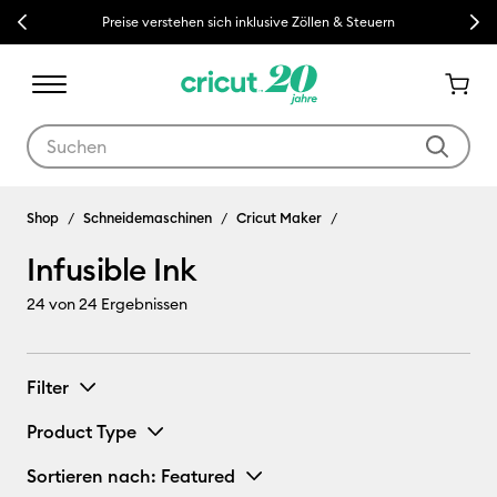
Previous
Next
Preise verstehen sich inklusive Zöllen & Steuern
Verwende die Tab- und Shift+Tab-Tasten, um die Suchergebnisse z
Infusible Ink
Shop
Schneidemaschinen
Cricut Maker
Infusible Ink
24
von 24 Ergebnissen
Filter
Product Type
Sortieren nach
: Featured