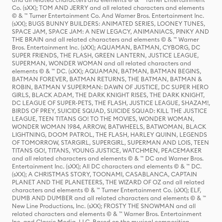
Co. (sXX); TOM AND JERRY and all related characters and elements
© & ™ Turner Entertainment Co. And Warner Bros. Entertainment Inc.
(sXX); BUGS BUNNY BUILDERS: ANIMATED SERIES, LOONEY TUNES,
SPACE JAM, SPACE JAM: A NEW LEGACY, ANIMANIACS, PINKY AND
THE BRAIN and all related characters and elements © & ™ Warner
Bros. Entertainment Inc. (sXX); AQUAMAN, BATMAN, CYBORG, DC
SUPER FRIENDS, THE FLASH, GREEN LANTERN, JUSTICE LEAGUE,
SUPERMAN, WONDER WOMAN and all related characters and
elements © & ™ DC. (sXX); AQUAMAN, BATMAN, BATMAN BEGINS,
BATMAN FOREVER, BATMAN RETURNS, THE BATMAN, BATMAN &
ROBIN, BATMAN V SUPERMAN: DAWN OF JUSTICE, DC SUPER HERO
GIRLS, BLACK ADAM, THE DARK KNIGHT RISES, THE DARK KNIGHT,
DC LEAGUE OF SUPER-PETS, THE FLASH, JUSTICE LEAGUE, SHAZAM!,
BIRDS OF PREY, SUICIDE SQUAD, SUICIDE SQUAD: KILL THE JUSTICE
LEAGUE, TEEN TITANS GO! TO THE MOVIES, WONDER WOMAN,
WONDER WOMAN 1984, ARROW, BATWHEELS, BATWOMAN, BLACK
LIGHTNING, DOOM PATROL, THE FLASH, HARLEY QUINN, LEGENDS
OF TOMORROW, STARGIRL, SUPERGIRL, SUPERMAN AND LOIS, TEEN
TITANS GO!, TITANS, YOUNG JUSTICE, WATCHMEN, PEACEMAKER
and all related characters and elements © & ™ DC and Warner Bros.
Entertainment Inc. (sXX); All DC characters and elements © & ™ DC.
(sXX); A CHRISTMAS STORY, TOONAMI, CASABLANCA, CAPTAIN
PLANET AND THE PLANETEERS, THE WIZARD OF OZ and all related
characters and elements © & ™ Turner Entertainment Co. (sXX); ELF,
DUMB AND DUMBER and all related characters and elements © & ™
New Line Productions, Inc. (sXX); FROSTY THE SNOWMAN and all
related characters and elements © & ™ Warner Bros. Entertainment
Inc. and Classic Media, LLC. Based on the musical composition