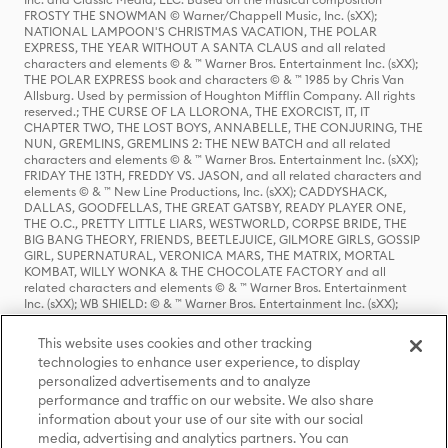
FROSTY THE SNOWMAN © Warner/Chappell Music, Inc. (sXX);
NATIONAL LAMPOON'S CHRISTMAS VACATION, THE POLAR
EXPRESS, THE YEAR WITHOUT A SANTA CLAUS and all related
characters and elements © & ™ Warner Bros. Entertainment Inc. (sXX);
THE POLAR EXPRESS book and characters © & ™ 1985 by Chris Van
Allsburg. Used by permission of Houghton Mifflin Company. All rights
reserved.; THE CURSE OF LA LLORONA, THE EXORCIST, IT, IT
CHAPTER TWO, THE LOST BOYS, ANNABELLE, THE CONJURING, THE
NUN, GREMLINS, GREMLINS 2: THE NEW BATCH and all related
characters and elements © & ™ Warner Bros. Entertainment Inc. (sXX);
FRIDAY THE 13TH, FREDDY VS. JASON, and all related characters and
elements © & ™ New Line Productions, Inc. (sXX); CADDYSHACK,
DALLAS, GOODFELLAS, THE GREAT GATSBY, READY PLAYER ONE,
THE O.C., PRETTY LITTLE LIARS, WESTWORLD, CORPSE BRIDE, THE
BIG BANG THEORY, FRIENDS, BEETLEJUICE, GILMORE GIRLS, GOSSIP
GIRL, SUPERNATURAL, VERONICA MARS, THE MATRIX, MORTAL
KOMBAT, WILLY WONKA & THE CHOCOLATE FACTORY and all
related characters and elements © & ™ Warner Bros. Entertainment
Inc. (sXX); WB SHIELD: © & ™ Warner Bros. Entertainment Inc. (sXX);
HOUSE OF THE DRAGON, GAME OF THRONES, and all related
characters and elements © & ™ Home Box Office, Inc. (sXX); CHILLING
This website uses cookies and other tracking
ADVENTURES OF SABRINA, RIVERDALE © & ™ Warner Bros.
technologies to enhance user experience, to display
Entertainment Inc. Archie Comics and all related characters and
personalized advertisements and to analyze
elements © & ™ Archie Comic Publications, Inc. Used with permission.
performance and traffic on our website. We also share
(sXX); SEINFELD and all related characters and elements © & ™ Castle
Rock Entertainment. (sXX); TED LASSO © & ™ Warner Bros.
information about your use of our site with our social
Entertainment Inc. & Universal Television LLC (sXX); THE HOBBIT: AN
media, advertising and analytics partners. You can
UNEXPECTED JOURNEY, THE HOBBIT: THE DESOLATION OF SMAUG,