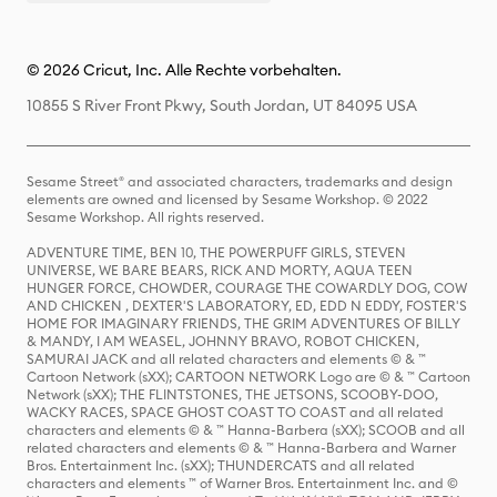
© 2026 Cricut, Inc. Alle Rechte vorbehalten.
10855 S River Front Pkwy, South Jordan, UT 84095 USA
Sesame Street® and associated characters, trademarks and design
elements are owned and licensed by Sesame Workshop. © 2022
Sesame Workshop. All rights reserved.
ADVENTURE TIME, BEN 10, THE POWERPUFF GIRLS, STEVEN
UNIVERSE, WE BARE BEARS, RICK AND MORTY, AQUA TEEN
HUNGER FORCE, CHOWDER, COURAGE THE COWARDLY DOG, COW
AND CHICKEN , DEXTER'S LABORATORY, ED, EDD N EDDY, FOSTER'S
HOME FOR IMAGINARY FRIENDS, THE GRIM ADVENTURES OF BILLY
& MANDY, I AM WEASEL, JOHNNY BRAVO, ROBOT CHICKEN,
SAMURAI JACK and all related characters and elements © & ™
Cartoon Network (sXX); CARTOON NETWORK Logo are © & ™ Cartoon
Network (sXX); THE FLINTSTONES, THE JETSONS, SCOOBY-DOO,
WACKY RACES, SPACE GHOST COAST TO COAST and all related
characters and elements © & ™ Hanna-Barbera (sXX); SCOOB and all
related characters and elements © & ™ Hanna-Barbera and Warner
Bros. Entertainment Inc. (sXX); THUNDERCATS and all related
characters and elements ™ of Warner Bros. Entertainment Inc. and ©