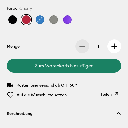
Farbe:
Cherry
Menge
Zum Warenkorb hinzufügen
Kostenloser versand ab CHF50 *
Teilen
Auf die Wunschliste setzen
Link
Beschreibung
kopieren
E-Mail-