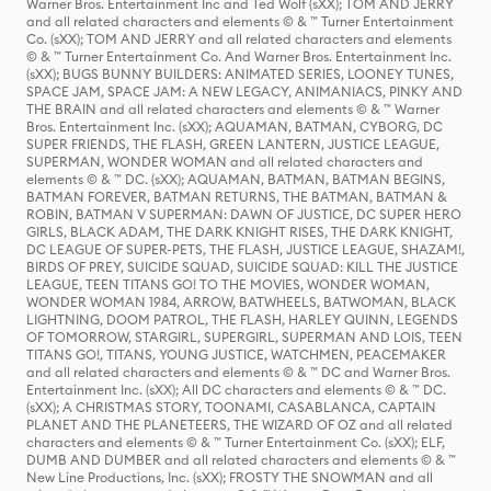
Warner Bros. Entertainment Inc and Ted Wolf (sXX); TOM AND JERRY
and all related characters and elements © & ™ Turner Entertainment
Co. (sXX); TOM AND JERRY and all related characters and elements
© & ™ Turner Entertainment Co. And Warner Bros. Entertainment Inc.
(sXX); BUGS BUNNY BUILDERS: ANIMATED SERIES, LOONEY TUNES,
SPACE JAM, SPACE JAM: A NEW LEGACY, ANIMANIACS, PINKY AND
THE BRAIN and all related characters and elements © & ™ Warner
Bros. Entertainment Inc. (sXX); AQUAMAN, BATMAN, CYBORG, DC
SUPER FRIENDS, THE FLASH, GREEN LANTERN, JUSTICE LEAGUE,
SUPERMAN, WONDER WOMAN and all related characters and
elements © & ™ DC. (sXX); AQUAMAN, BATMAN, BATMAN BEGINS,
BATMAN FOREVER, BATMAN RETURNS, THE BATMAN, BATMAN &
ROBIN, BATMAN V SUPERMAN: DAWN OF JUSTICE, DC SUPER HERO
GIRLS, BLACK ADAM, THE DARK KNIGHT RISES, THE DARK KNIGHT,
DC LEAGUE OF SUPER-PETS, THE FLASH, JUSTICE LEAGUE, SHAZAM!,
BIRDS OF PREY, SUICIDE SQUAD, SUICIDE SQUAD: KILL THE JUSTICE
LEAGUE, TEEN TITANS GO! TO THE MOVIES, WONDER WOMAN,
WONDER WOMAN 1984, ARROW, BATWHEELS, BATWOMAN, BLACK
LIGHTNING, DOOM PATROL, THE FLASH, HARLEY QUINN, LEGENDS
OF TOMORROW, STARGIRL, SUPERGIRL, SUPERMAN AND LOIS, TEEN
TITANS GO!, TITANS, YOUNG JUSTICE, WATCHMEN, PEACEMAKER
and all related characters and elements © & ™ DC and Warner Bros.
Entertainment Inc. (sXX); All DC characters and elements © & ™ DC.
(sXX); A CHRISTMAS STORY, TOONAMI, CASABLANCA, CAPTAIN
PLANET AND THE PLANETEERS, THE WIZARD OF OZ and all related
characters and elements © & ™ Turner Entertainment Co. (sXX); ELF,
DUMB AND DUMBER and all related characters and elements © & ™
New Line Productions, Inc. (sXX); FROSTY THE SNOWMAN and all