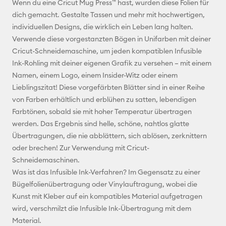
Wenn du eine Cricut Mug Press™ hast, wurden diese Folien für
Adresse
dich gemacht. Gestalte Tassen und mehr mit hochwertigen,
individuellen Designs, die wirklich ein Leben lang halten.
Pinterest
Verwende diese vorgestanzten Bögen in Unifarben mit deiner
Cricut-Schneidemaschine, um jeden kompatiblen Infusible
Facebook
Ink-Rohling mit deiner eigenen Grafik zu versehen – mit einem
Namen, einem Logo, einem Insider-Witz oder einem
X
Lieblingszitat! Diese vorgefärbten Blätter sind in einer Reihe
von Farben erhältlich und erblühen zu satten, lebendigen
Farbtönen, sobald sie mit hoher Temperatur übertragen
werden. Das Ergebnis sind helle, schöne, nahtlos glatte
Übertragungen, die nie abblättern, sich ablösen, zerknittern
oder brechen! Zur Verwendung mit Cricut-
Schneidemaschinen.
Was ist das Infusible Ink-Verfahren? Im Gegensatz zu einer
Bügelfolienübertragung oder Vinylauftragung, wobei die
Kunst mit Kleber auf ein kompatibles Material aufgetragen
wird, verschmilzt die Infusible Ink-Übertragung mit dem
Material.