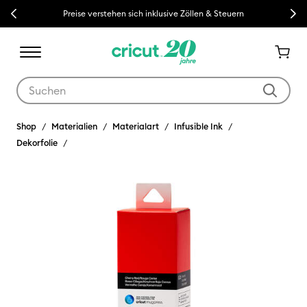
Previous
Next
Preise verstehen sich inklusive Zöllen & Steuern
Verwende die Tab- und Shift+Tab-Tasten, um die Suchergebnisse z
Shop
Materialien
Materialart
Infusible Ink
Dekorfolie