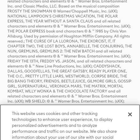
related characters and elements © & ™ Warner Bros. Entertainment
Inc. and Classic Media, LLC. Based on the musical composition
FROSTY THE SNOWMAN © Warner/Chappell Music, Inc. (sXX);
NATIONAL LAMPOON'S CHRISTMAS VACATION, THE POLAR
EXPRESS, THE YEAR WITHOUT A SANTA CLAUS and all related
characters and elements © & ™ Warner Bros. Entertainment Inc. (sXX);
THE POLAR EXPRESS book and characters © & ™ 1985 by Chris Van
Allsburg. Used by permission of Houghton Mifflin Company. All rights
reserved.; THE CURSE OF LA LLORONA, THE EXORCIST, IT, IT
CHAPTER TWO, THE LOST BOYS, ANNABELLE, THE CONJURING, THE
NUN, GREMLINS, GREMLINS 2: THE NEW BATCH and all related
characters and elements © & ™ Warner Bros. Entertainment Inc. (sXX);
FRIDAY THE 13TH, FREDDY VS. JASON, and all related characters and
elements © & ™ New Line Productions, Inc. (sXX); CADDYSHACK,
DALLAS, GOODFELLAS, THE GREAT GATSBY, READY PLAYER ONE,
THE O.C., PRETTY LITTLE LIARS, WESTWORLD, CORPSE BRIDE, THE
BIG BANG THEORY, FRIENDS, BEETLEJUICE, GILMORE GIRLS, GOSSIP
GIRL, SUPERNATURAL, VERONICA MARS, THE MATRIX, MORTAL
KOMBAT, WILLY WONKA & THE CHOCOLATE FACTORY and all
related characters and elements © & ™ Warner Bros. Entertainment
Inc. (sXX); WB SHIELD: © & ™ Warner Bros. Entertainment Inc. (sXX);
HOUSE OF THE DRAGON, GAME OF THRONES, and all related
characters and elements © & ™ Home Box Office, Inc. (sXX); CHILLING
This website uses cookies and other tracking
ADVENTURES OF SABRINA, RIVERDALE © & ™ Warner Bros.
technologies to enhance user experience, to display
Entertainment Inc. Archie Comics and all related characters and
personalized advertisements and to analyze
elements © & ™ Archie Comic Publications, Inc. Used with permission.
(sXX); SEINFELD and all related characters and elements © & ™ Castle
performance and traffic on our website. We also share
Rock Entertainment. (sXX); TED LASSO © & ™ Warner Bros.
information about your use of our site with our social