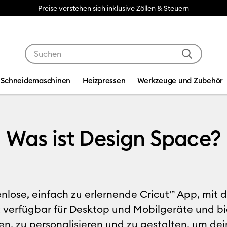
Kostenloser Versand ab CHF 50
Verwende die Tab- und Shift+Tab-Tasten, um die Suche
Schneidemaschinen
Heizpressen
Werkzeuge und Zubehör
n Space?
Was ist Design Space?
enlose, einfach zu erlernende Cricut™ App, mit 
t verfügbar für Desktop und Mobilgeräte und bie
en, zu personalisieren und zu gestalten, um de