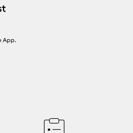
st
e App.