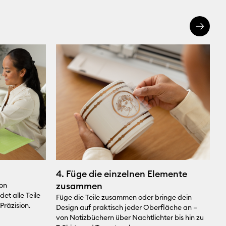
4. Füge die einzelnen Elemente
5
zusammen
von
F
et alle Teile
d
Füge die Teile zusammen oder bringe dein
Präzision.
P
Design auf praktisch jeder Oberfläche an –
von Notizbüchern über Nachtlichter bis hin zu