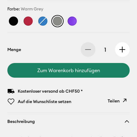
Farbe:
Warm Grey
Menge
Zum Warenkorb hinzufügen
Kostenloser versand ab CHF50 *
Teilen
Auf die Wunschliste setzen
Link
Beschreibung
kopieren
E-Mail-