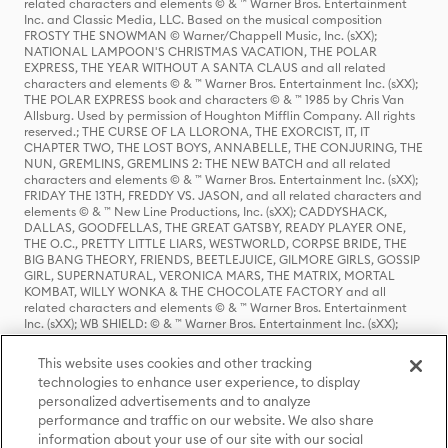
related characters and elements © & ™ Warner Bros. Entertainment
Inc. and Classic Media, LLC. Based on the musical composition
FROSTY THE SNOWMAN © Warner/Chappell Music, Inc. (sXX);
NATIONAL LAMPOON'S CHRISTMAS VACATION, THE POLAR
EXPRESS, THE YEAR WITHOUT A SANTA CLAUS and all related
characters and elements © & ™ Warner Bros. Entertainment Inc. (sXX);
THE POLAR EXPRESS book and characters © & ™ 1985 by Chris Van
Allsburg. Used by permission of Houghton Mifflin Company. All rights
reserved.; THE CURSE OF LA LLORONA, THE EXORCIST, IT, IT
CHAPTER TWO, THE LOST BOYS, ANNABELLE, THE CONJURING, THE
NUN, GREMLINS, GREMLINS 2: THE NEW BATCH and all related
characters and elements © & ™ Warner Bros. Entertainment Inc. (sXX);
FRIDAY THE 13TH, FREDDY VS. JASON, and all related characters and
elements © & ™ New Line Productions, Inc. (sXX); CADDYSHACK,
DALLAS, GOODFELLAS, THE GREAT GATSBY, READY PLAYER ONE,
THE O.C., PRETTY LITTLE LIARS, WESTWORLD, CORPSE BRIDE, THE
BIG BANG THEORY, FRIENDS, BEETLEJUICE, GILMORE GIRLS, GOSSIP
GIRL, SUPERNATURAL, VERONICA MARS, THE MATRIX, MORTAL
KOMBAT, WILLY WONKA & THE CHOCOLATE FACTORY and all
related characters and elements © & ™ Warner Bros. Entertainment
Inc. (sXX); WB SHIELD: © & ™ Warner Bros. Entertainment Inc. (sXX);
HOUSE OF THE DRAGON, GAME OF THRONES, and all related
characters and elements © & ™ Home Box Office, Inc. (sXX); CHILLING
This website uses cookies and other tracking
ADVENTURES OF SABRINA, RIVERDALE © & ™ Warner Bros.
technologies to enhance user experience, to display
Entertainment Inc. Archie Comics and all related characters and
personalized advertisements and to analyze
elements © & ™ Archie Comic Publications, Inc. Used with permission.
(sXX); SEINFELD and all related characters and elements © & ™ Castle
performance and traffic on our website. We also share
Rock Entertainment. (sXX); TED LASSO © & ™ Warner Bros.
information about your use of our site with our social