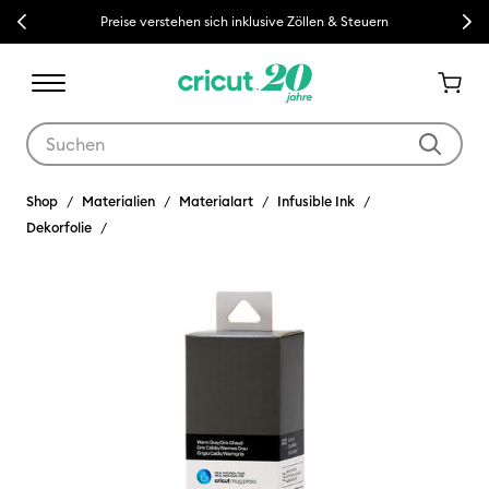
Previous
Next
Preise verstehen sich inklusive Zöllen & Steuern
Verwende die Tab- und Shift+Tab-Tasten, um die Suchergebnisse z
Shop
Materialien
Materialart
Infusible Ink
Dekorfolie