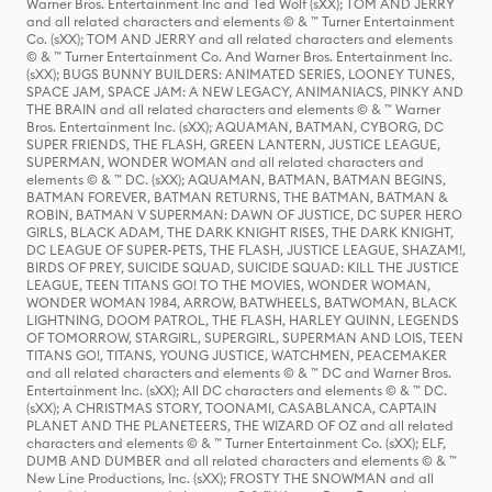
Warner Bros. Entertainment Inc and Ted Wolf (sXX); TOM AND JERRY
and all related characters and elements © & ™ Turner Entertainment
Co. (sXX); TOM AND JERRY and all related characters and elements
© & ™ Turner Entertainment Co. And Warner Bros. Entertainment Inc.
(sXX); BUGS BUNNY BUILDERS: ANIMATED SERIES, LOONEY TUNES,
SPACE JAM, SPACE JAM: A NEW LEGACY, ANIMANIACS, PINKY AND
THE BRAIN and all related characters and elements © & ™ Warner
Bros. Entertainment Inc. (sXX); AQUAMAN, BATMAN, CYBORG, DC
SUPER FRIENDS, THE FLASH, GREEN LANTERN, JUSTICE LEAGUE,
SUPERMAN, WONDER WOMAN and all related characters and
elements © & ™ DC. (sXX); AQUAMAN, BATMAN, BATMAN BEGINS,
BATMAN FOREVER, BATMAN RETURNS, THE BATMAN, BATMAN &
ROBIN, BATMAN V SUPERMAN: DAWN OF JUSTICE, DC SUPER HERO
GIRLS, BLACK ADAM, THE DARK KNIGHT RISES, THE DARK KNIGHT,
DC LEAGUE OF SUPER-PETS, THE FLASH, JUSTICE LEAGUE, SHAZAM!,
BIRDS OF PREY, SUICIDE SQUAD, SUICIDE SQUAD: KILL THE JUSTICE
LEAGUE, TEEN TITANS GO! TO THE MOVIES, WONDER WOMAN,
WONDER WOMAN 1984, ARROW, BATWHEELS, BATWOMAN, BLACK
LIGHTNING, DOOM PATROL, THE FLASH, HARLEY QUINN, LEGENDS
OF TOMORROW, STARGIRL, SUPERGIRL, SUPERMAN AND LOIS, TEEN
TITANS GO!, TITANS, YOUNG JUSTICE, WATCHMEN, PEACEMAKER
and all related characters and elements © & ™ DC and Warner Bros.
Entertainment Inc. (sXX); All DC characters and elements © & ™ DC.
(sXX); A CHRISTMAS STORY, TOONAMI, CASABLANCA, CAPTAIN
PLANET AND THE PLANETEERS, THE WIZARD OF OZ and all related
characters and elements © & ™ Turner Entertainment Co. (sXX); ELF,
DUMB AND DUMBER and all related characters and elements © & ™
New Line Productions, Inc. (sXX); FROSTY THE SNOWMAN and all