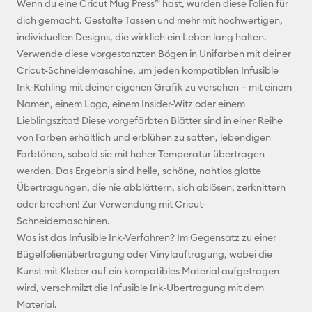
Wenn du eine Cricut Mug Press™ hast, wurden diese Folien für
Adresse
dich gemacht. Gestalte Tassen und mehr mit hochwertigen,
individuellen Designs, die wirklich ein Leben lang halten.
Pinterest
Verwende diese vorgestanzten Bögen in Unifarben mit deiner
Cricut-Schneidemaschine, um jeden kompatiblen Infusible
Facebook
Ink-Rohling mit deiner eigenen Grafik zu versehen – mit einem
Namen, einem Logo, einem Insider-Witz oder einem
X
Lieblingszitat! Diese vorgefärbten Blätter sind in einer Reihe
von Farben erhältlich und erblühen zu satten, lebendigen
Farbtönen, sobald sie mit hoher Temperatur übertragen
werden. Das Ergebnis sind helle, schöne, nahtlos glatte
Übertragungen, die nie abblättern, sich ablösen, zerknittern
oder brechen! Zur Verwendung mit Cricut-
Schneidemaschinen.
Was ist das Infusible Ink-Verfahren? Im Gegensatz zu einer
Bügelfolienübertragung oder Vinylauftragung, wobei die
Kunst mit Kleber auf ein kompatibles Material aufgetragen
wird, verschmilzt die Infusible Ink-Übertragung mit dem
Material.