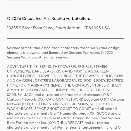
© 2026 Cricut, Inc. Alle Rechte vorbehalten.
10855 S River Front Pkwy, South Jordan, UT 84095 USA
Sesame Street® and associated characters, trademarks and design
elements are owned and licensed by Sesame Workshop. © 2022
Sesame Workshop. All rights reserved.
ADVENTURE TIME, BEN 10, THE POWERPUFF GIRLS, STEVEN
UNIVERSE, WE BARE BEARS, RICK AND MORTY, AQUA TEEN
HUNGER FORCE, CHOWDER, COURAGE THE COWARDLY DOG, COW
AND CHICKEN , DEXTER'S LABORATORY, ED, EDD N EDDY, FOSTER'S
HOME FOR IMAGINARY FRIENDS, THE GRIM ADVENTURES OF BILLY
& MANDY, I AM WEASEL, JOHNNY BRAVO, ROBOT CHICKEN,
SAMURAI JACK and all related characters and elements © & ™
Cartoon Network (sXX); CARTOON NETWORK Logo are © & ™ Cartoon
Network (sXX); THE FLINTSTONES, THE JETSONS, SCOOBY-DOO,
WACKY RACES, SPACE GHOST COAST TO COAST and all related
characters and elements © & ™ Hanna-Barbera (sXX); SCOOB and all
related characters and elements © & ™ Hanna-Barbera and Warner
Bros. Entertainment Inc. (sXX); THUNDERCATS and all related
characters and elements ™ of Warner Bros. Entertainment Inc. and ©