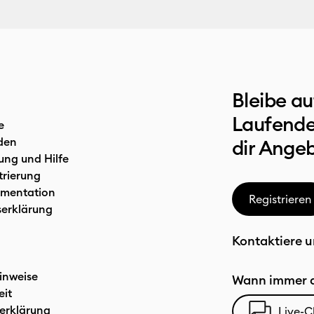
Bleibe a
Laufende
e
den
dir Ange
ung und Hilfe
trierung
mentation
Registrieren
serklärung
Kontaktiere u
inweise
Wann immer d
eit
erklärung
Live-C