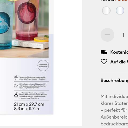
Kostenl
Auf die
Beschreibun
Mit individu
klares State
– perfekt für
Außenbereich
bedruckbares