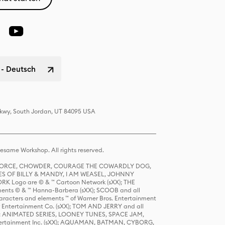
 - Deutsch
 Pkwy, South Jordan, UT 84095 USA
same Workshop. All rights reserved.
R FORCE, CHOWDER, COURAGE THE COWARDLY DOG,
S OF BILLY & MANDY, I AM WEASEL, JOHNNY
K Logo are © & ™ Cartoon Network (sXX); THE
ts © & ™ Hanna-Barbera (sXX); SCOOB and all
racters and elements ™ of Warner Bros. Entertainment
r Entertainment Co. (sXX); TOM AND JERRY and all
DERS: ANIMATED SERIES, LOONEY TUNES, SPACE JAM,
tertainment Inc. (sXX); AQUAMAN, BATMAN, CYBORG,