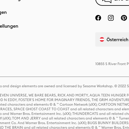
gen
ellungen
Österreich
10855 S River Front
s and design elements are owned and licensed by Sesame Workshop. © 2022 Se
 STEVEN UNIVERSE, WE BARE BEARS, RICK AND MORTY, AQUA TEEN HUNGE
D N EDDY, FOSTER'S HOME FOR IMAGINARY FRIENDS, THE GRIM ADVENTURE
ed characters and elements © & ™ Cartoon Network (sXX); CARTOON NETWOR
ES, SPACE GHOST COAST TO COAST and all related characters and elemen
 and Warner Bros. Entertainment Inc. (sXX); THUNDERCATS and all related cha
lf (sXX); TOM AND JERRY and all related characters and elements © & ™ Turne
rtainment Co. And Warner Bros. Entertainment Inc. (sXX); BUGS BUNNY BUIL
HE BRAIN and all related characters and elements © & ™ Warner Bros. En