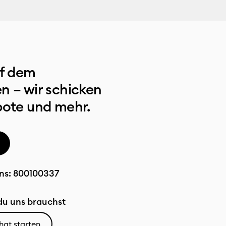
uf dem
n – wir schicken
bote und mehr.
ns:
800100337
u uns brauchst
hat starten