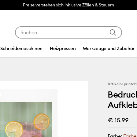
Preise verstehen sich inklusive Zöllen & Steuern
Verwende die Tab- und Shift+Tab-Tasten, um die Suche
Schneidemaschinen
Heizpressen
Werkzeuge und Zubehör
Artikelnr.
printab
Bedruck
Aufkleb
€ 15.99
Farbe:
Farbe