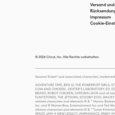
Versand und
Rücksendun
Impressum
Cookie-Einst
© 2026 Cricut, Inc. Alle Rechte vorbehalten.
Sesame Street® and associated characters, trademark
ADVENTURE TIME, BEN 10, THE POWERPUFF GIRLS,
COW AND CHICKEN , DEXTER'S LABORATORY, ED, ED
BRAVO, ROBOT CHICKEN, SAMURAI JACK and all relat
FLINTSTONES, THE JETSONS, SCOOBY-DOO, WACKY RAC
related characters and elements © & ™ Hanna-Barbera
Inc. and © Warner Bros. Entertainment Inc and Ted Wo
related characters and elements © & ™ Turner Ente
SPACE JAM: A NEW LEGACY, ANIMANIACS, PINKY AND T