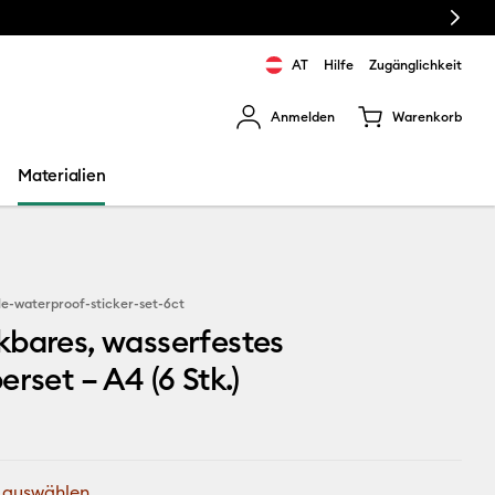
Next
AT
Hilfe
Zugänglichkeit
Anmelden
Warenkorb
rgebnisse zu navigieren.
Materialien
le-waterproof-sticker-set-6ct
bares, wasserfestes
erset – A4 (6 Stk.)
 auswählen