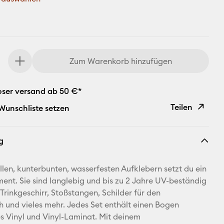
Zum Warenkorb hinzufügen
oser versand ab 50 €*
Teilen
 Wunschliste setzen
Link
g
kopieren
E-Mail-
ellen, kunterbunten, wasserfesten Aufklebern setzt du ein
Adresse
ment. Sie sind langlebig und bis zu 2 Jahre UV-beständig
 Trinkgeschirr, Stoßstangen, Schilder für den
Pinterest
 und vieles mehr. Jedes Set enthält einen Bogen
 Vinyl und Vinyl-Laminat. Mit deinem