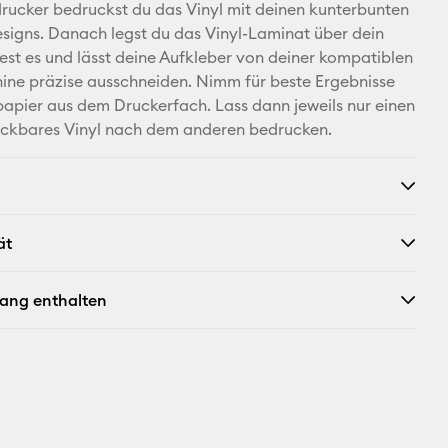
Facebook
drucker bedruckst du das Vinyl mit deinen kunterbunten
signs. Danach legst du das Vinyl-Laminat über dein
X
test es und lässt deine Aufkleber von deiner kompatiblen
ine präzise ausschneiden. Nimm für beste Ergebnisse
apier aus dem Druckerfach. Lass dann jeweils nur einen
ckbares Vinyl nach dem anderen bedrucken.
ät
fang enthalten