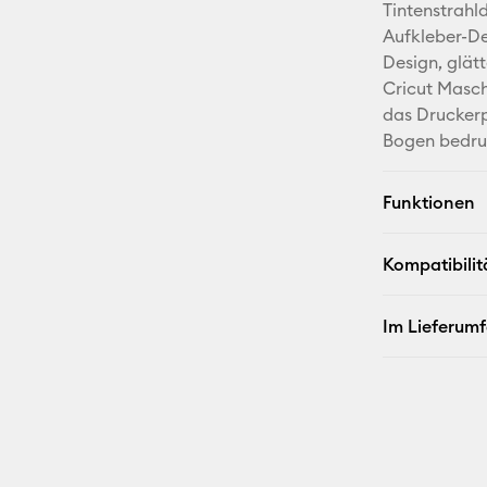
Tintenstrahl
Aufkleber-De
Design, glät
Cricut Masch
das Druckerp
Bogen bedru
Funktionen
Kompatibilit
Im Lieferum