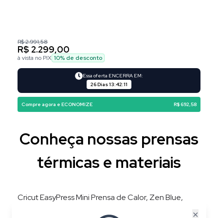
R$ 2.991,58
R$ 2.299,00
à vista no PIX
10
% de desconto
Essa oferta ENCERRA EM:
26 Dias
13
:
42
:
10
Compre agora e ECONOMIZE
R$ 692,58
Conheça nossas prensas
térmicas e materiais
Cricut EasyPress Mini Prensa de Calor, Zen Blue,
220V, 3 Níveis de Temperatura, Placa 8,3 × 5 cm
✕