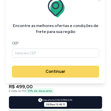
20
%
OFF
Encontre as melhores ofertas e condições de
frete para sua região
CEP
Continuar
R$ 626,95
R$ 499,00
à vista no PIX
10
% de desconto
Essa oferta ENCERRA EM:
26 Dias
13
:
42
:
10