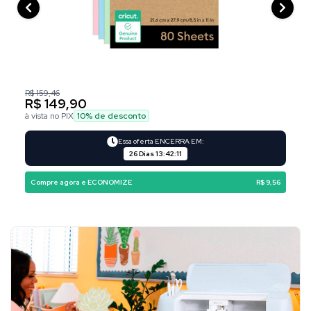
R$ 159,46
R$ 149,90
à vista no PIX
10
% de desconto
Essa oferta ENCERRA EM:
26 Dias
13
:
42
:
10
Compre agora e ECONOMIZE
R$ 9,56