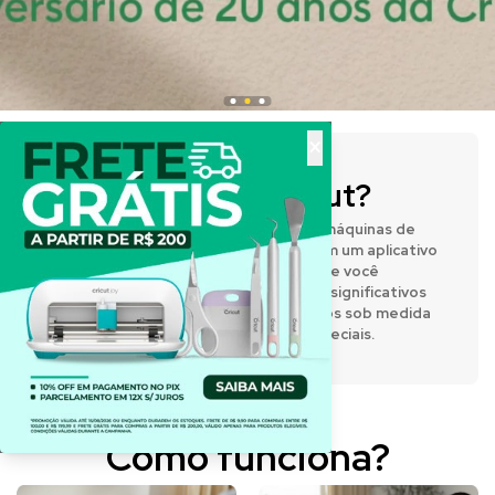
×
O que é a Cricut?
A Cricut® fabrica prensas térmicas e máquinas de
corte inteligentes que funcionam com um aplicativo
de design fácil de usar, permitindo que você
expresse sua criatividade e crie itens significativos
e personalizados. Desenvolva projetos sob medida
para o dia a dia e para momentos especiais.
Como funciona?