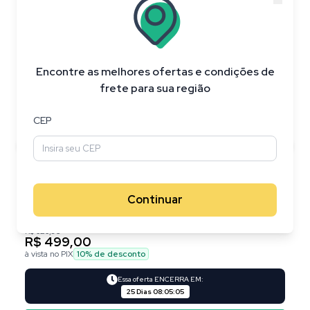
20
%
OFF
Encontre as melhores ofertas e condições de
frete para sua região
CEP
Continuar
R$ 626,95
R$ 499,00
à vista no PIX
10
% de desconto
Essa oferta ENCERRA EM:
25 Dias
08
:
05
:
04