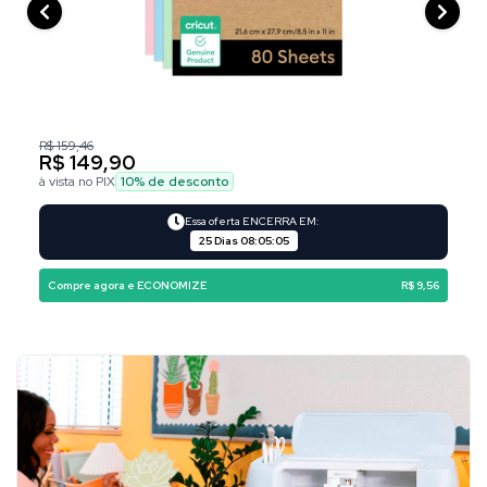
R$ 159,46
R$ 149,90
à vista no PIX
10
% de desconto
Essa oferta ENCERRA EM:
25 Dias
08
:
05
:
04
Compre agora e ECONOMIZE
R$ 9,56