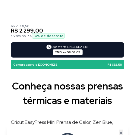
R$ 2.991,58
R$ 2.299,00
à vista no PIX
10
% de desconto
Essa oferta ENCERRA EM:
25 Dias
08
:
05
:
04
Compre agora e ECONOMIZE
R$ 692,58
Conheça nossas prensas
térmicas e materiais
Cricut EasyPress Mini Prensa de Calor, Zen Blue,
220V, 3 Níveis de Temperatura, Placa 8,3 × 5 cm
✕