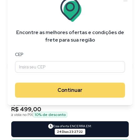
20
%
OFF
Encontre as melhores ofertas e condições de
frete para sua região
CEP
Continuar
R$ 626,95
R$ 499,00
à vista no PIX
10
% de desconto
Essa oferta ENCERRA EM:
24 Dias
23
:
27
:
21