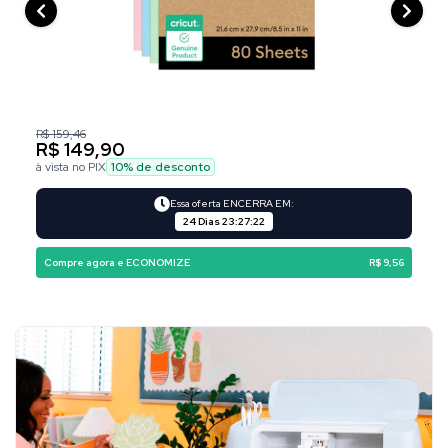
R$ 159,46
R$ 149,90
à vista no PIX
10
% de desconto
Essa oferta ENCERRA EM:
24 Dias
23
:
27
:
21
Compre agora e ECONOMIZE
R$ 9,56