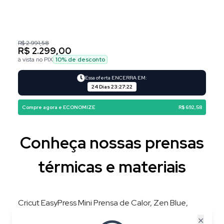
R$ 2.991,58
R$ 2.299,00
à vista no PIX
10
% de desconto
Essa oferta ENCERRA EM:
24 Dias
23
:
27
:
21
Compre agora e ECONOMIZE
R$ 692,58
Conheça nossas prensas
térmicas e materiais
Cricut EasyPress Mini Prensa de Calor, Zen Blue,
220V, 3 Níveis de Temperatura, Placa 8,3 × 5 cm
✕