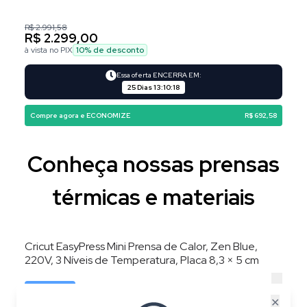
R$ 2.991,58
R$ 2.299,00
à vista no PIX
10
% de desconto
Essa oferta ENCERRA EM:
25 Dias
13
:
10
:
17
Compre agora e ECONOMIZE
R$ 692,58
Conheça nossas prensas
térmicas e materiais
Cricut EasyPress Mini Prensa de Calor, Zen Blue,
220V, 3 Níveis de Temperatura, Placa 8,3 × 5 cm
✕