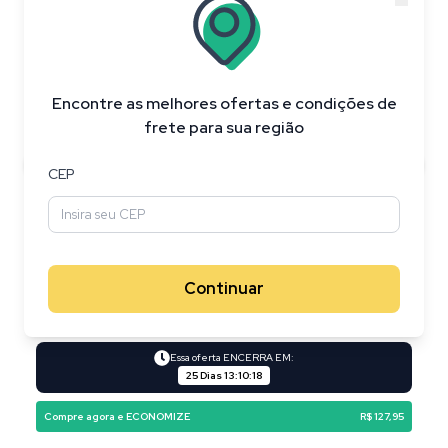
20
%
OFF
Encontre as melhores ofertas e condições de
frete para sua região
CEP
Continuar
R$ 626,95
R$ 499,00
à vista no PIX
10
% de desconto
Essa oferta ENCERRA EM:
25 Dias
13
:
10
:
17