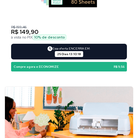
R$ 159,46
R$ 149,90
à vista no PIX
10
% de desconto
Essa oferta ENCERRA EM:
25 Dias
13
:
10
:
17
Compre agora e ECONOMIZE
R$ 9,56