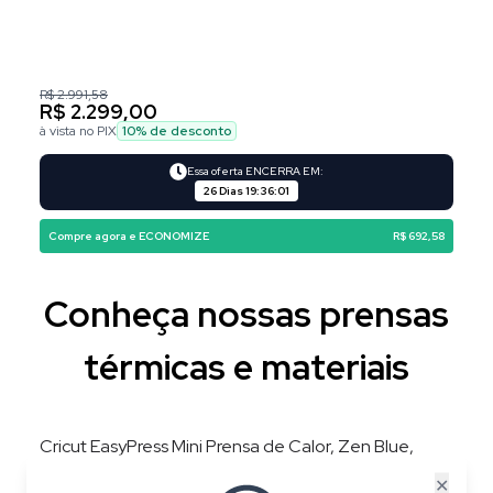
R$ 2.991,58
R$ 2.299,00
à vista no PIX
10
% de desconto
Essa oferta ENCERRA EM:
26 Dias
19
:
36
:
00
Compre agora e ECONOMIZE
R$ 692,58
Conheça nossas prensas
térmicas e materiais
Cricut EasyPress Mini Prensa de Calor, Zen Blue,
220V, 3 Níveis de Temperatura, Placa 8,3 × 5 cm
✕