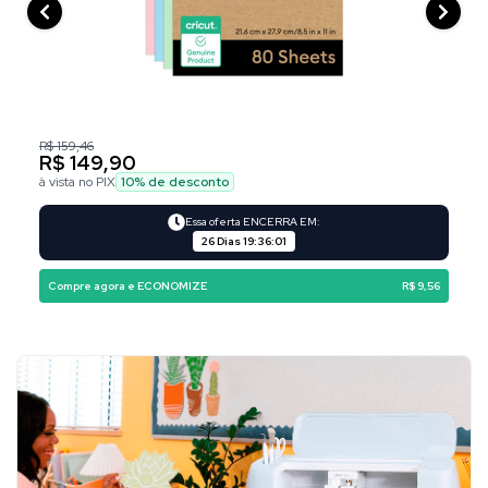
R$ 159,46
R$ 149,90
à vista no PIX
10
% de desconto
Essa oferta ENCERRA EM:
26 Dias
19
:
36
:
00
Compre agora e ECONOMIZE
R$ 9,56