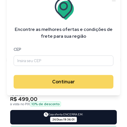
20
%
OFF
Encontre as melhores ofertas e condições de
frete para sua região
CEP
Continuar
R$ 626,95
R$ 499,00
à vista no PIX
10
% de desconto
Essa oferta ENCERRA EM:
26 Dias
19
:
36
:
00