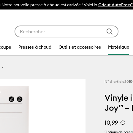
t AutoPress™ 2
Utilisez les touches Tab et Shift plus pour naviguer da
coupe
Presses à chaud
Outils et accessoires
Matériaux
N° d''article
2010
Vinyle 
Joy™ –
10,99 €
Options de paiem