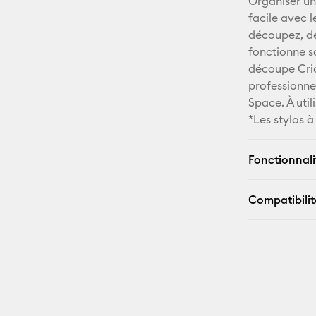
Organiser une
facile avec l
découpez, déc
fonctionne sa
découpe Cricu
professionnel
Space. À util
*Les stylos 
Fonctionnali
Compatibilit