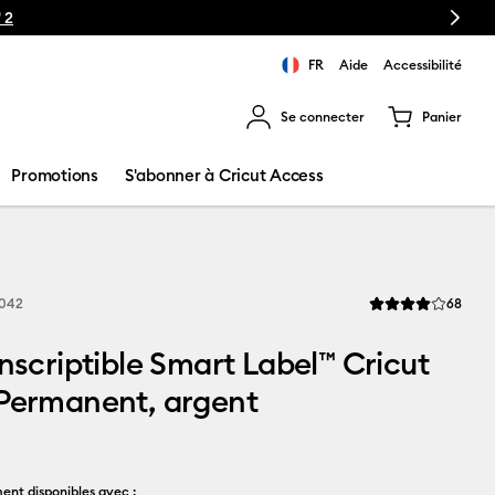
Next
FR
Aide
Accessibilité
Se connecter
Panier
ns les résultats de recherche.
Promotions
S'abonner à Cricut Access
Revi
042
68
La note moyenne de
inscriptible Smart Label™ Cricut
 Permanent, argent
ent disponibles avec :