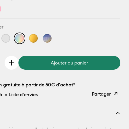
er
Ajouter au panier
n gratuite à partir de 50€ d'achat*
Partager
à la Liste d'envies
Copier le
lien
E-mail