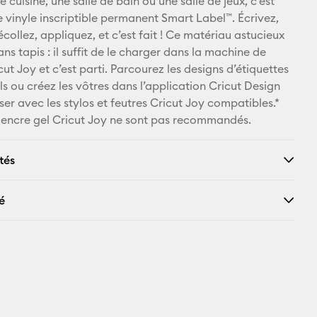
 cuisine, une salle de bain ou une salle de jeux, c’est
e vinyle inscriptible permanent Smart Label™. Écrivez,
Pinterest
ollez, appliquez, et c’est fait ! Ce matériau astucieux
ns tapis : il suffit de le charger dans la machine de
Facebook
t Joy et c’est parti. Parcourez les designs d’étiquettes
s ou créez les vôtres dans l’application Cricut Design
X
iser avec les stylos et feutres Cricut Joy compatibles.*
à encre gel Cricut Joy ne sont pas recommandés.
tés
é