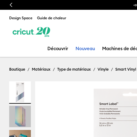
Previous
📣 Notre nouvelle presse à chaud est arrivée ! Voici la
Cricu
Design Space
Guide de chaleur
Découvrir
Nouveau
Machines de dé
Boutique
Matériaux
Type de matériaux
Vinyle
Smart Vinyl