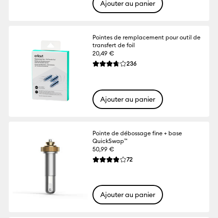
Ajouter au panier
Pointes de remplacement pour outil de
transfert de foil
20,49 €
Reviews
236
La note moyenne de ce produit est 3.7 su
Ajouter au panier
Pointe de débossage fine + base
QuickSwap™
50,99 €
Reviews
72
La note moyenne de ce produit est 3.8 su
Ajouter au panier