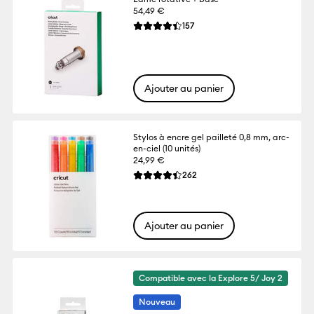
54,49 €
Reviews
157
La note moyenne de ce produit est 4.4 s
Ajouter au panier
Stylos à encre gel pailleté 0,8 mm, arc-
en-ciel (10 unités)
24,99 €
Reviews
262
La note moyenne de ce produit est 4.4 s
Ajouter au panier
Compatible avec la Explore 5/ Joy 2
Nouveau