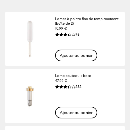
Lames à pointe fine de remplacement
(boîte de 2)
10,99 €
Reviews
98
La note moyenne de ce produit est 3.5 su
Ajouter au panier
Lame couteau + base
47,99 €
Reviews
232
La note moyenne de ce produit est 3.4 su
Ajouter au panier