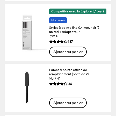
Compatible avec la Explore 5/ Joy 2
Nouveau
Stylos à pointe fine 0,4 mm, noir (2
unités) + adaptateur
7,99 €
Reviews
487
La note moyenne de ce produit est 4.3 su
Ajouter au panier
Lames à pointe effilée de
remplacement (boîte de 2)
16,49 €
Reviews
166
La note moyenne de ce produit est 4.4 s
Ajouter au panier