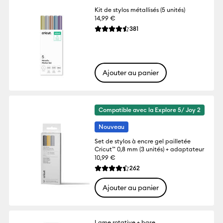
Kit de stylos métallisés (5 unités)
14,99 €
Reviews
381
La note moyenne de ce produit est 4.5 su
Ajouter au panier
Compatible avec la Explore 5/ Joy 2
Nouveau
Set de stylos à encre gel pailletée
Cricut™ 0,8 mm (3 unités) + adaptateur
10,99 €
Reviews
262
La note moyenne de ce produit est 4.4 s
Ajouter au panier
Lame rotative + base