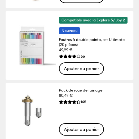
Compatible avec la Explore 5/ Joy 2
Nouveau
Feutres à double pointe, set Ultimate
(20 pièces)
49,99 €
Reviews
66
La note moyenne de ce produit est 4.2 su
Ajouter au panier
Pack de roue de rainage
80,49 €
Reviews
165
La note moyenne de ce produit est 4.4 s
Ajouter au panier