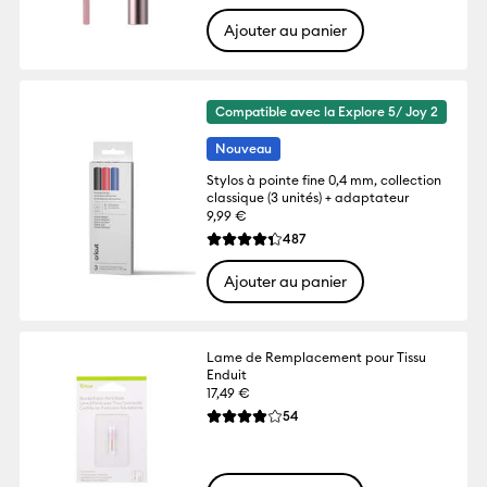
Ajouter au panier
Compatible avec la Explore 5/ Joy 2
Nouveau
Stylos à pointe fine 0,4 mm, collection
classique (3 unités) + adaptateur
9,99 €
Reviews
487
La note moyenne de ce produit est 4.3 su
Ajouter au panier
Lame de Remplacement pour Tissu
Enduit
17,49 €
Reviews
54
La note moyenne de ce produit est 3.9 su