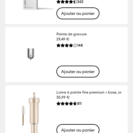
Reviews
262
La note moyenne de ce produit est 4.4 s
Ajouter au panier
Pointe de gravure
29,49 €
Reviews
148
La note moyenne de ce produit est 4.0 s
Ajouter au panier
Lame à pointe fine premium + base, or
35,99 €
Reviews
811
La note moyenne de ce produit est 4.6 su
Ajouter au panier