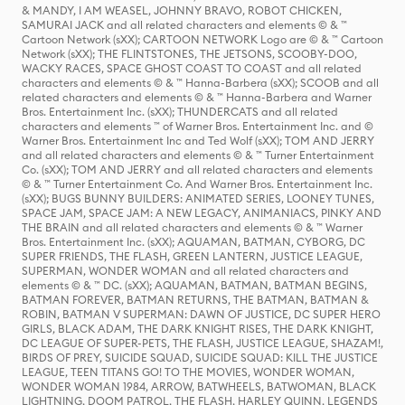
& MANDY, I AM WEASEL, JOHNNY BRAVO, ROBOT CHICKEN,
SAMURAI JACK and all related characters and elements © & ™
Cartoon Network (sXX); CARTOON NETWORK Logo are © & ™ Cartoon
Network (sXX); THE FLINTSTONES, THE JETSONS, SCOOBY-DOO,
WACKY RACES, SPACE GHOST COAST TO COAST and all related
characters and elements © & ™ Hanna-Barbera (sXX); SCOOB and all
related characters and elements © & ™ Hanna-Barbera and Warner
Bros. Entertainment Inc. (sXX); THUNDERCATS and all related
characters and elements ™ of Warner Bros. Entertainment Inc. and ©
Warner Bros. Entertainment Inc and Ted Wolf (sXX); TOM AND JERRY
and all related characters and elements © & ™ Turner Entertainment
Co. (sXX); TOM AND JERRY and all related characters and elements
© & ™ Turner Entertainment Co. And Warner Bros. Entertainment Inc.
(sXX); BUGS BUNNY BUILDERS: ANIMATED SERIES, LOONEY TUNES,
SPACE JAM, SPACE JAM: A NEW LEGACY, ANIMANIACS, PINKY AND
THE BRAIN and all related characters and elements © & ™ Warner
Bros. Entertainment Inc. (sXX); AQUAMAN, BATMAN, CYBORG, DC
SUPER FRIENDS, THE FLASH, GREEN LANTERN, JUSTICE LEAGUE,
SUPERMAN, WONDER WOMAN and all related characters and
elements © & ™ DC. (sXX); AQUAMAN, BATMAN, BATMAN BEGINS,
BATMAN FOREVER, BATMAN RETURNS, THE BATMAN, BATMAN &
ROBIN, BATMAN V SUPERMAN: DAWN OF JUSTICE, DC SUPER HERO
GIRLS, BLACK ADAM, THE DARK KNIGHT RISES, THE DARK KNIGHT,
DC LEAGUE OF SUPER-PETS, THE FLASH, JUSTICE LEAGUE, SHAZAM!,
BIRDS OF PREY, SUICIDE SQUAD, SUICIDE SQUAD: KILL THE JUSTICE
LEAGUE, TEEN TITANS GO! TO THE MOVIES, WONDER WOMAN,
WONDER WOMAN 1984, ARROW, BATWHEELS, BATWOMAN, BLACK
LIGHTNING, DOOM PATROL, THE FLASH, HARLEY QUINN, LEGENDS