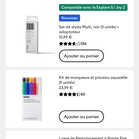
Compatible avec la Explore 5/ Joy 2
Nouveau
Set de stylos Multi, noir (3 unités) +
adaptateur
10,99 €
Reviews
106
La note moyenne de ce produit est 3.6 su
Ajouter au panier
Kit de marqueurs et pinceau aquarelle
(9 unités)
23,99 €
Reviews
60
La note moyenne de ce produit est 4.3 su
Ajouter au panier
Lame de Remplacement à Pointe Fine