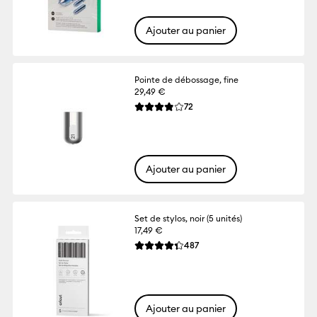
Ajouter au panier
Pointe de débossage, fine
29,49 €
Reviews
72
La note moyenne de ce produit est 3.8 su
Ajouter au panier
Set de stylos, noir (5 unités)
17,49 €
Reviews
487
La note moyenne de ce produit est 4.3 su
Ajouter au panier