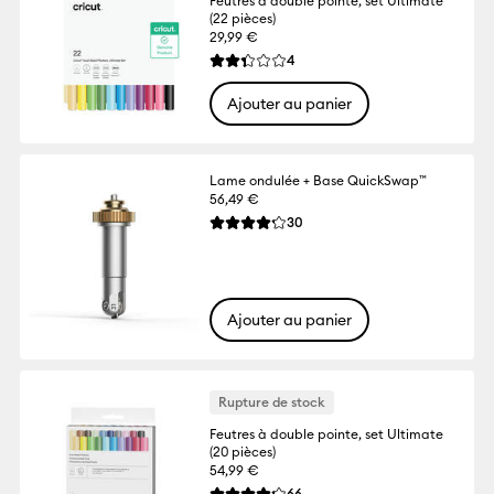
Feutres à double pointe, set Ultimate
(22 pièces)
29,99 €
Reviews
4
La note moyenne de ce produit est 2.3 su
Ajouter au panier
Lame ondulée + Base QuickSwap™
56,49 €
Reviews
30
La note moyenne de ce produit est 4.2 su
Ajouter au panier
Rupture de stock
Feutres à double pointe, set Ultimate
(20 pièces)
54,99 €
Reviews
66