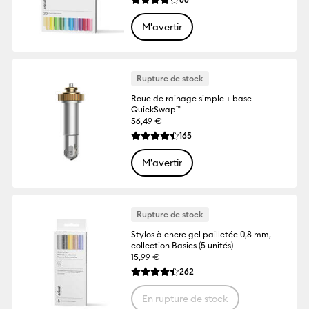
La note moyenne de ce produit est 4.2 su
M'avertir
Rupture de stock
Roue de rainage simple + base
QuickSwap™
56,49 €
Reviews
165
La note moyenne de ce produit est 4.4 s
M'avertir
Rupture de stock
Stylos à encre gel pailletée 0,8 mm,
collection Basics (5 unités)
15,99 €
Reviews
262
La note moyenne de ce produit est 4.4 s
En rupture de stock