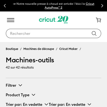
e presse à chaud est arrivée ! Voici la
Cricut
Previous
Next
🔥NOUVEAU PRIX RÉDUIT
Ma
AutoPress™ 2
Utilisez les touches Tab et Shift plus pour naviguer dans les résult
Machines-outils
Boutique
Machines de découpe
Cricut Maker
Machines-outils
42
sur 42 résultats
Filtrer
Product Type
Trier par
: En vedette
Trier par
: En vedette