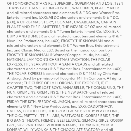
OF TOMORROW, STARGIRL, SUPERGIRL, SUPERMAN AND LOIS, TEEN
TITANS GO!, TITANS, YOUNG JUSTICE, WATCHMEN, PEACEMAKER
and all related characters and elements © & ™ DC and Warner Bros.
Entertainment Inc. (sXX); All DC characters and elements © & ™ DC.
(sXX); A CHRISTMAS STORY, TOONAMI, CASABLANCA, CAPTAIN
PLANET AND THE PLANETEERS, THE WIZARD OF OZ and all related
characters and elements © & ™ Turner Entertainment Co. (sXX); ELF,
DUMB AND DUMBER and all related characters and elements © & ™
New Line Productions, Inc. (sXX); FROSTY THE SNOWMAN and all
related characters and elements © & ™ Warner Bros. Entertainment
Inc. and Classic Media, LLC. Based on the musical composition
FROSTY THE SNOWMAN © Warner/Chappell Music, Inc. (sXX);
NATIONAL LAMPOON'S CHRISTMAS VACATION, THE POLAR
EXPRESS, THE YEAR WITHOUT A SANTA CLAUS and all related
characters and elements © & ™ Warner Bros. Entertainment Inc. (sXX);
THE POLAR EXPRESS book and characters © & ™ 1985 by Chris Van
Allsburg. Used by permission of Houghton Mifflin Company. All rights
reserved.; THE CURSE OF LA LLORONA, THE EXORCIST, IT, IT
CHAPTER TWO, THE LOST BOYS, ANNABELLE, THE CONJURING, THE
NUN, GREMLINS, GREMLINS 2: THE NEW BATCH and all related
characters and elements © & ™ Warner Bros. Entertainment Inc. (sXX);
FRIDAY THE 13TH, FREDDY VS. JASON, and all related characters and
elements © & ™ New Line Productions, Inc. (sXX); CADDYSHACK,
DALLAS, GOODFELLAS, THE GREAT GATSBY, READY PLAYER ONE,
THE O.C., PRETTY LITTLE LIARS, WESTWORLD, CORPSE BRIDE, THE
BIG BANG THEORY, FRIENDS, BEETLEJUICE, GILMORE GIRLS, GOSSIP
GIRL, SUPERNATURAL, VERONICA MARS, THE MATRIX, MORTAL
KOMBAT, WILLY WONKA & THE CHOCOLATE FACTORY and all