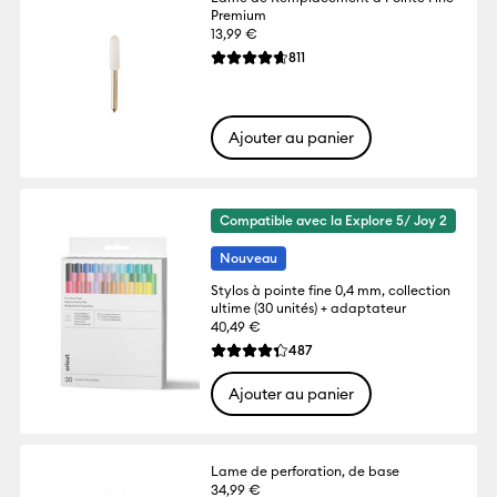
Premium
13,99 €
Reviews
811
La note moyenne de ce produit est 4.6 su
Ajouter au panier
Compatible avec la Explore 5/ Joy 2
Nouveau
Stylos à pointe fine 0,4 mm, collection
ultime (30 unités) + adaptateur
40,49 €
Reviews
487
La note moyenne de ce produit est 4.3 su
Ajouter au panier
Lame de perforation, de base
34,99 €