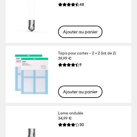
Reviews
48
La note moyenne de ce produit est 4.5 su
Ajouter au panier
Tapis pour cartes – 2 × 2 (lot de 2)
39,99 €
Reviews
9
La note moyenne de ce produit est 4.4 s
Ajouter au panier
Lame ondulée
34,99 €
Reviews
30
La note moyenne de ce produit est 4.2 su