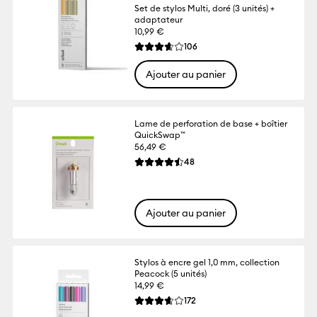
Set de stylos Multi, doré (3 unités) +
adaptateur
10,99 €
Reviews
106
La note moyenne de ce produit est 3.6 su
Ajouter au panier
Lame de perforation de base + boîtier
QuickSwap™
56,49 €
Reviews
48
La note moyenne de ce produit est 4.5 su
Ajouter au panier
Stylos à encre gel 1,0 mm, collection
Peacock (5 unités)
14,99 €
Reviews
172
La note moyenne de ce produit est 3.6 su