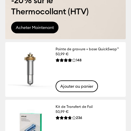
-20% sur le
Thermocollant (HTV)
Acheter Maintenant
Pointe de gravure + base QuickSwap™️
50,99 €
Reviews
148
La note moyenne de ce produit est 4.0 s
Ajouter au panier
Kit de Transfert de Foil
50,99 €
Reviews
236
La note moyenne de ce produit est 3.7 su