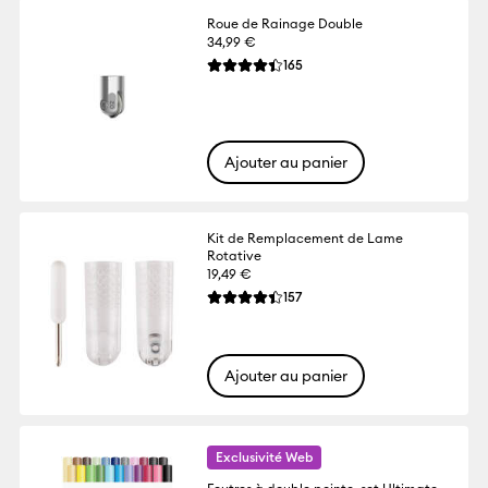
Roue de Rainage Double
34,99 €
Reviews
165
La note moyenne de ce produit est 4.4 s
Ajouter au panier
Kit de Remplacement de Lame
Rotative
19,49 €
Reviews
157
La note moyenne de ce produit est 4.4 s
Ajouter au panier
Exclusivité Web