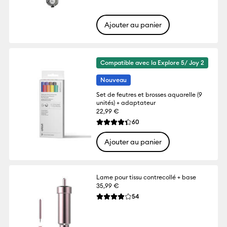
Ajouter au panier
Compatible avec la Explore 5/ Joy 2
Nouveau
Set de feutres et brosses aquarelle (9
unités) + adaptateur
22,99 €
Reviews
60
La note moyenne de ce produit est 4.3 su
Ajouter au panier
Lame pour tissu contrecollé + base
35,99 €
Reviews
54
La note moyenne de ce produit est 3.9 su