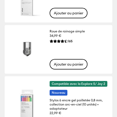
Ajouter au panier
Roue de rainage simple
34,99 €
Reviews
165
La note moyenne de ce produit est 4.4 s
Ajouter au panier
Compatible avec la Explore 5/ Joy 2
Nouveau
Stylos à encre gel pailletée 0,8 mm,
collection arc-en-ciel (10 unités) +
adaptateur
22,99 €