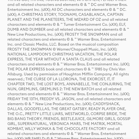
and all related characters and elements © & ™ DC and Warner Bros.
Entertainment Inc. (sXX); All DC characters and elements © & ™ DC.
(sXX); A CHRISTMAS STORY, TOONAMI, CASABLANCA, CAPTAIN
PLANET AND THE PLANETEERS, THE WIZARD OF OZ and all related
characters and elements © & ™ Turner Entertainment Co. (sXX); ELF,
DUMB AND DUMBER and all related characters and elements © & ™
New Line Productions, Inc. (sXX); FROSTY THE SNOWMAN and all
related characters and elements © & ™ Warner Bros. Entertainment
Inc. and Classic Media, LLC. Based on the musical composition
FROSTY THE SNOWMAN © Warner/Chappell Music, Inc. (sXX);
NATIONAL LAMPOON'S CHRISTMAS VACATION, THE POLAR
EXPRESS, THE YEAR WITHOUT A SANTA CLAUS and all related
characters and elements © & ™ Warner Bros. Entertainment Inc. (sXX);
THE POLAR EXPRESS book and characters © & ™ 1985 by Chris Van
Allsburg. Used by permission of Houghton Mifflin Company. All rights
reserved.; THE CURSE OF LA LLORONA, THE EXORCIST, IT, IT
CHAPTER TWO, THE LOST BOYS, ANNABELLE, THE CONJURING, THE
NUN, GREMLINS, GREMLINS 2: THE NEW BATCH and all related
characters and elements © & ™ Warner Bros. Entertainment Inc. (sXX);
FRIDAY THE 13TH, FREDDY VS. JASON, and all related characters and
elements © & ™ New Line Productions, Inc. (sXX); CADDYSHACK,
DALLAS, GOODFELLAS, THE GREAT GATSBY, READY PLAYER ONE,
THE O.C., PRETTY LITTLE LIARS, WESTWORLD, CORPSE BRIDE, THE
BIG BANG THEORY, FRIENDS, BEETLEJUICE, GILMORE GIRLS, GOSSIP
GIRL, SUPERNATURAL, VERONICA MARS, THE MATRIX, MORTAL
KOMBAT, WILLY WONKA & THE CHOCOLATE FACTORY and all
related characters and elements © & ™ Warner Bros. Entertainment
Inc. (sXX); WB SHIELD: © & ™ Warner Bros. Entertainment Inc. (sXX);