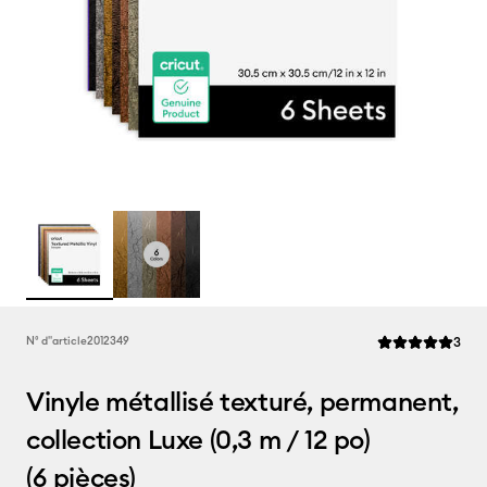
Rev
N° d''article
2012349
3
La note moyenne 
Vinyle métallisé texturé, permanent,
collection Luxe (0,3 m / 12 po)
(6 pièces)