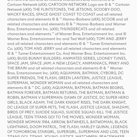
Cartoon Network (sXX); CARTOON NETWORK Logo are © & ™ Cartoon
Network (sXX); THE FLINTSTONES, THE JETSONS, SCOOBY-DOO,
WACKY RACES, SPACE GHOST COAST TO COAST and all related
characters and elements © & ™ Hanna-Barbera (sXX); SCOOB and all
related characters and elements © & ™ Hanna-Barbera and Warner
Bros. Entertainment Inc. (sXX); THUNDERCATS and all related
characters and elements ™ of Warner Bros. Entertainment Inc. and ©
Warner Bros. Entertainment Inc and Ted Wolf (sXX); TOM AND JERRY
and all related characters and elements © & ™ Turner Entertainment
Co. (sXX); TOM AND JERRY and all related characters and elements
© & ™ Turner Entertainment Co. And Warner Bros. Entertainment Inc.
(sXX); BUGS BUNNY BUILDERS: ANIMATED SERIES, LOONEY TUNES,
SPACE JAM, SPACE JAM: A NEW LEGACY, ANIMANIACS, PINKY AND
THE BRAIN and all related characters and elements © & ™ Warner
Bros. Entertainment Inc. (sXX); AQUAMAN, BATMAN, CYBORG, DC
SUPER FRIENDS, THE FLASH, GREEN LANTERN, JUSTICE LEAGUE,
SUPERMAN, WONDER WOMAN and all related characters and
elements © & ™ DC. (sXX); AQUAMAN, BATMAN, BATMAN BEGINS,
BATMAN FOREVER, BATMAN RETURNS, THE BATMAN, BATMAN &
ROBIN, BATMAN V SUPERMAN: DAWN OF JUSTICE, DC SUPER HERO
GIRLS, BLACK ADAM, THE DARK KNIGHT RISES, THE DARK KNIGHT,
DC LEAGUE OF SUPER-PETS, THE FLASH, JUSTICE LEAGUE, SHAZAM!,
BIRDS OF PREY, SUICIDE SQUAD, SUICIDE SQUAD: KILL THE JUSTICE
LEAGUE, TEEN TITANS GO! TO THE MOVIES, WONDER WOMAN,
WONDER WOMAN 1984, ARROW, BATWHEELS, BATWOMAN, BLACK
LIGHTNING, DOOM PATROL, THE FLASH, HARLEY QUINN, LEGENDS
OF TOMORROW, STARGIRL, SUPERGIRL, SUPERMAN AND LOIS, TEEN
TITANS GO!, TITANS, YOUNG JUSTICE, WATCHMEN, PEACEMAKER