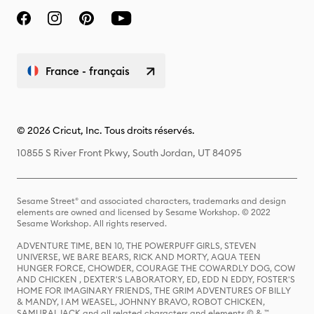
France - français
© 2026 Cricut, Inc. Tous droits réservés.
10855 S River Front Pkwy, South Jordan, UT 84095
Sesame Street® and associated characters, trademarks and design
elements are owned and licensed by Sesame Workshop. © 2022
Sesame Workshop. All rights reserved.
ADVENTURE TIME, BEN 10, THE POWERPUFF GIRLS, STEVEN
UNIVERSE, WE BARE BEARS, RICK AND MORTY, AQUA TEEN
HUNGER FORCE, CHOWDER, COURAGE THE COWARDLY DOG, COW
AND CHICKEN , DEXTER'S LABORATORY, ED, EDD N EDDY, FOSTER'S
HOME FOR IMAGINARY FRIENDS, THE GRIM ADVENTURES OF BILLY
& MANDY, I AM WEASEL, JOHNNY BRAVO, ROBOT CHICKEN,
SAMURAI JACK and all related characters and elements © & ™