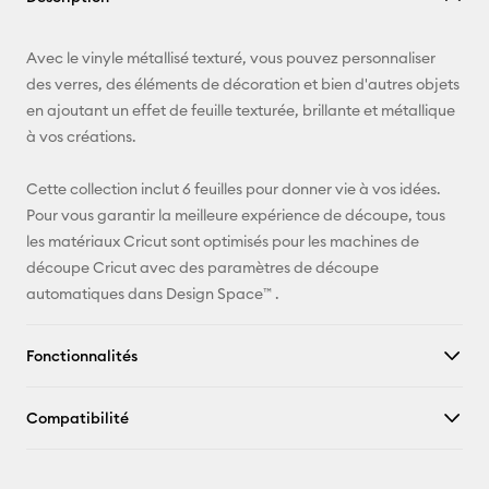
E-mail
Avec le vinyle métallisé texturé, vous pouvez personnaliser
des verres, des éléments de décoration et bien d'autres objets
Pinterest
en ajoutant un effet de feuille texturée, brillante et métallique
à vos créations.
Facebook
Cette collection inclut 6 feuilles pour donner vie à vos idées.
X
Pour vous garantir la meilleure expérience de découpe, tous
les matériaux Cricut sont optimisés pour les machines de
découpe Cricut avec des paramètres de découpe
automatiques dans Design Space™ .
Fonctionnalités
Compatibilité