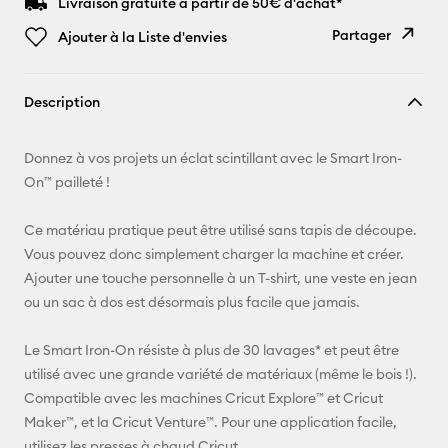
Livraison gratuite à partir de 50€ d'achat*
Partager
Ajouter à la Liste d'envies
Copier le
Description
lien
E-mail
Donnez à vos projets un éclat scintillant avec le Smart Iron-
On™ pailleté !
Pinterest
Ce matériau pratique peut être utilisé sans tapis de découpe.
Facebook
Vous pouvez donc simplement charger la machine et créer.
Ajouter une touche personnelle à un T-shirt, une veste en jean
X
ou un sac à dos est désormais plus facile que jamais.
Le Smart Iron-On résiste à plus de 30 lavages* et peut être
utilisé avec une grande variété de matériaux (même le bois !).
Compatible avec les machines Cricut Explore™ et Cricut
Maker™, et la Cricut Venture™. Pour une application facile,
utilisez les presses à chaud Cricut.