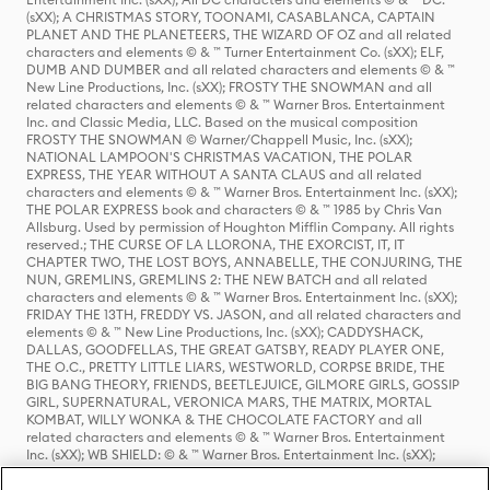
(sXX); A CHRISTMAS STORY, TOONAMI, CASABLANCA, CAPTAIN
PLANET AND THE PLANETEERS, THE WIZARD OF OZ and all related
characters and elements © & ™ Turner Entertainment Co. (sXX); ELF,
DUMB AND DUMBER and all related characters and elements © & ™
New Line Productions, Inc. (sXX); FROSTY THE SNOWMAN and all
related characters and elements © & ™ Warner Bros. Entertainment
Inc. and Classic Media, LLC. Based on the musical composition
FROSTY THE SNOWMAN © Warner/Chappell Music, Inc. (sXX);
NATIONAL LAMPOON'S CHRISTMAS VACATION, THE POLAR
EXPRESS, THE YEAR WITHOUT A SANTA CLAUS and all related
characters and elements © & ™ Warner Bros. Entertainment Inc. (sXX);
THE POLAR EXPRESS book and characters © & ™ 1985 by Chris Van
Allsburg. Used by permission of Houghton Mifflin Company. All rights
reserved.; THE CURSE OF LA LLORONA, THE EXORCIST, IT, IT
CHAPTER TWO, THE LOST BOYS, ANNABELLE, THE CONJURING, THE
NUN, GREMLINS, GREMLINS 2: THE NEW BATCH and all related
characters and elements © & ™ Warner Bros. Entertainment Inc. (sXX);
FRIDAY THE 13TH, FREDDY VS. JASON, and all related characters and
elements © & ™ New Line Productions, Inc. (sXX); CADDYSHACK,
DALLAS, GOODFELLAS, THE GREAT GATSBY, READY PLAYER ONE,
THE O.C., PRETTY LITTLE LIARS, WESTWORLD, CORPSE BRIDE, THE
BIG BANG THEORY, FRIENDS, BEETLEJUICE, GILMORE GIRLS, GOSSIP
GIRL, SUPERNATURAL, VERONICA MARS, THE MATRIX, MORTAL
KOMBAT, WILLY WONKA & THE CHOCOLATE FACTORY and all
related characters and elements © & ™ Warner Bros. Entertainment
Inc. (sXX); WB SHIELD: © & ™ Warner Bros. Entertainment Inc. (sXX);
HOUSE OF THE DRAGON, GAME OF THRONES, and all related
characters and elements © & ™ Home Box Office, Inc. (sXX); CHILLING