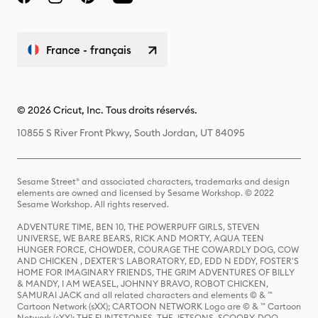
France - français
© 2026 Cricut, Inc. Tous droits réservés.
10855 S River Front Pkwy, South Jordan, UT 84095
Sesame Street® and associated characters, trademarks and design
elements are owned and licensed by Sesame Workshop. © 2022
Sesame Workshop. All rights reserved.
ADVENTURE TIME, BEN 10, THE POWERPUFF GIRLS, STEVEN
UNIVERSE, WE BARE BEARS, RICK AND MORTY, AQUA TEEN
HUNGER FORCE, CHOWDER, COURAGE THE COWARDLY DOG, COW
AND CHICKEN , DEXTER'S LABORATORY, ED, EDD N EDDY, FOSTER'S
HOME FOR IMAGINARY FRIENDS, THE GRIM ADVENTURES OF BILLY
& MANDY, I AM WEASEL, JOHNNY BRAVO, ROBOT CHICKEN,
SAMURAI JACK and all related characters and elements © & ™
Cartoon Network (sXX); CARTOON NETWORK Logo are © & ™ Cartoon
Network (sXX); THE FLINTSTONES, THE JETSONS, SCOOBY-DOO,