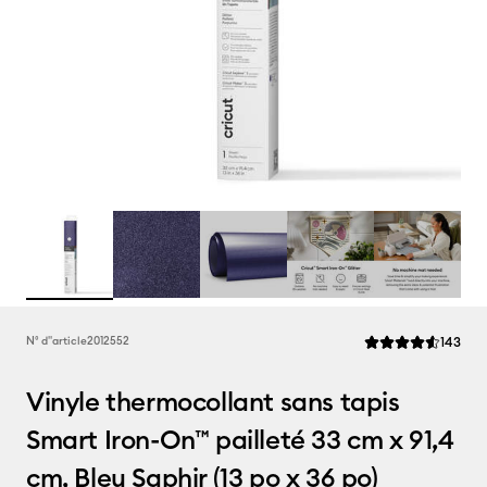
Rev
N° d''article
2012552
143
La note moyenne de
Vinyle thermocollant sans tapis
Smart Iron-On™ pailleté 33 cm x 91,4
cm, Bleu Saphir (13 po x 36 po)