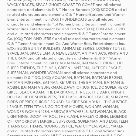
WACKY RACES, SPACE GHOST COAST TO COAST and all related
characters and elements © & ™ Hanna-Barbera (sXX); SCOOB and all
related characters and elements © & ™ Hanna-Barbera and Warner
Bros. Entertainment Inc. (sXX); THUNDERCATS and all related
characters and elements ™ of Warner Bros. Entertainment Inc. and ©
Warner Bros. Entertainment Inc and Ted Wolf (sXX); TOM AND JERRY
and all related characters and elements © & ™ Turner Entertainment
Co. (sXX); TOM AND JERRY and all related characters and elements
© & ™ Turner Entertainment Co. And Warner Bros. Entertainment Inc.
(sXX); BUGS BUNNY BUILDERS: ANIMATED SERIES, LOONEY TUNES,
SPACE JAM, SPACE JAM: A NEW LEGACY, ANIMANIACS, PINKY AND
THE BRAIN and all related characters and elements © & ™ Warner
Bros. Entertainment Inc. (sXX); AQUAMAN, BATMAN, CYBORG, DC
SUPER FRIENDS, THE FLASH, GREEN LANTERN, JUSTICE LEAGUE,
SUPERMAN, WONDER WOMAN and all related characters and
elements © & ™ DC. (sXX); AQUAMAN, BATMAN, BATMAN BEGINS,
BATMAN FOREVER, BATMAN RETURNS, THE BATMAN, BATMAN &
ROBIN, BATMAN V SUPERMAN: DAWN OF JUSTICE, DC SUPER HERO
GIRLS, BLACK ADAM, THE DARK KNIGHT RISES, THE DARK KNIGHT,
DC LEAGUE OF SUPER-PETS, THE FLASH, JUSTICE LEAGUE, SHAZAM!,
BIRDS OF PREY, SUICIDE SQUAD, SUICIDE SQUAD: KILL THE JUSTICE
LEAGUE, TEEN TITANS GO! TO THE MOVIES, WONDER WOMAN,
WONDER WOMAN 1984, ARROW, BATWHEELS, BATWOMAN, BLACK
LIGHTNING, DOOM PATROL, THE FLASH, HARLEY QUINN, LEGENDS
OF TOMORROW, STARGIRL, SUPERGIRL, SUPERMAN AND LOIS, TEEN
TITANS GO!, TITANS, YOUNG JUSTICE, WATCHMEN, PEACEMAKER
and all related characters and elements © & ™ DC and Warner Bros.
Entertainment Inc. (sXX); All DC characters and elements © & ™ DC.