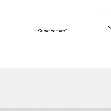
P
Cricut Venture™