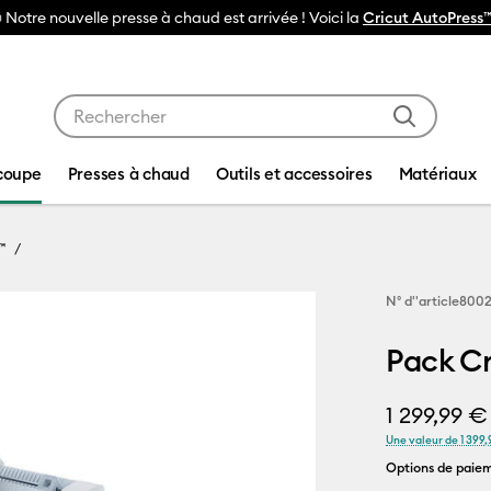
🔥NOUVEAU PRIX RÉDUIT
Machines de découpe Cricut Maker 4
Utilisez les touches Tab et Shift plus pour naviguer da
coupe
Presses à chaud
Outils et accessoires
Matériaux
™
N° d''article
800
Pack Cr
1 299,99 €
Une valeur de 1 399
Options de paiem