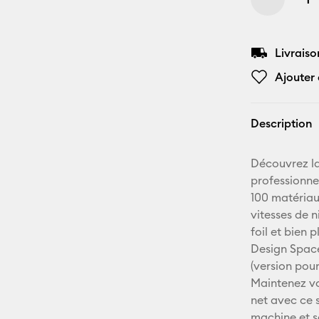
Livraiso
Ajouter 
Description
Découvrez la
professionne
100 matériaux
vitesses de n
foil et bien 
Design Space™
(version pou
Maintenez vo
net avec ce 
machine et s