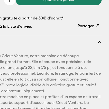
n gratuite à partir de 50€ d'achat*
Partager
à la Liste d'envies
Copier le
lien
E-mail
 Cricut Venture, notre machine de découpe
lle grand format. Elle découpe avec précision + de
Pinterest
 allant jusqu'à 22,8 m (75 pi) et fonctionne à des
iveau professionnel. L'écriture, le rainage, le transfert de
Facebook
plus : elle en fait aussi son affaire. Fonctionne avec
, notre logiciel d'aide à la création gratuit et intuitif
X
r ordinateur uniquement).
tre machine en place et profitez d'un espace de travail
superbe support d'accueil pour Cricut Venture. La
on support peuvent être déplacés et rangés très