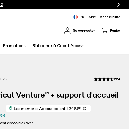
Next
FR
Aide
Accessibilité
Se connecter
Panier
ns les résultats de recherche.
Promotions
S'abonner à Cricut Access
Revi
2098
224
La note moyenne de 
icut Venture™ + support d'accueil
Les membres Access paient
1 249,99 €
,98 €
ent disponibles avec :