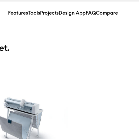
Features
Tools
Projects
Design App
FAQ
Compare
et.