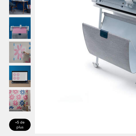
+5 de
plus