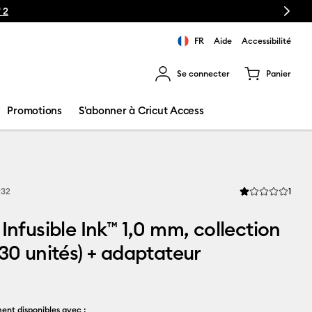
Next
 2
FR
Aide
Accessibilité
Se connecter
Panier
ns les résultats de recherche.
Promotions
S'abonner à Cricut Access
Revi
932
1
La note moyenne d
 Infusible Ink™ 1,0 mm, collection
(30 unités) + adaptateur
ent disponibles avec :