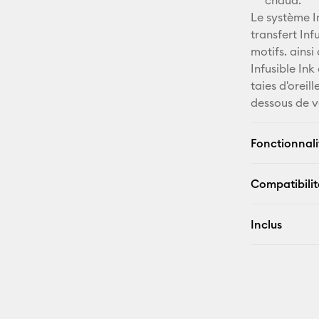
chaud.
Le système I
transfert Inf
motifs. ains
Infusible In
taies d'oreil
dessous de v
Fonctionnali
Compatibilit
Inclus