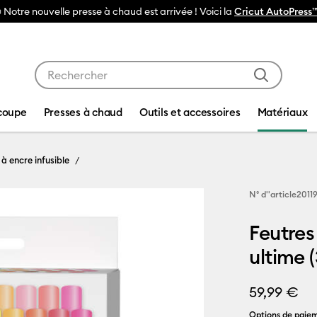
 Notre nouvelle presse à chaud est arrivée ! Voici la
Cricut AutoPress™
Utilisez les touches Tab et Shift plus pour naviguer da
coupe
Presses à chaud
Outils et accessoires
Matériaux
 à encre infusible
N° d''article
2011
Feutres
ultime 
59,99 €
Options de paiem