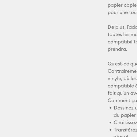
papier copie
pour une tou
De plus, l'ad
toutes les ma
compatibilité
prendra.
Qu'est-ce que
Contrairemen
vinyle, où l
compatible à 
fait qu'un a
Comment ça
Dessinez u
du papier 
Choisissez
Transférez