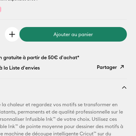
Ajouter au panier
n gratuite à partir de 50€ d'achat*
Partager
à la Liste d'envies
Copier le
lien
E-mail
 la chaleur et regardez vos motifs se transformer en
latants, permanents et de qualité professionnelle sur le
Pinterest
sonnaliser Infusible Ink™ de votre choix. Utilisez ces
sible Ink™ de pointe moyenne pour dessiner des motifs à
Facebook
tre machine de découpe intelligente Cricut™ sur du