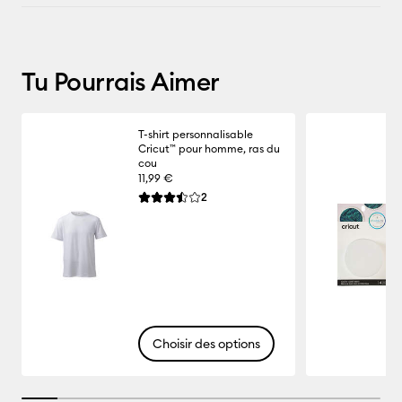
Tu Pourrais Aimer
T-shirt personnalisable
Cricut™ pour homme, ras du
cou
11,99 €
Reviews
2
La note moyenne de ce produit est 3.5 sur 5.
Choisir des options
10% completed