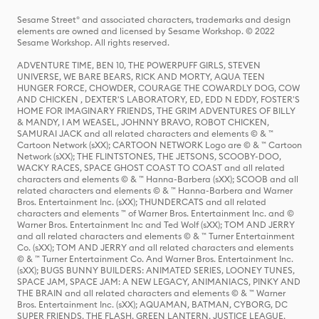
Sesame Street® and associated characters, trademarks and design
elements are owned and licensed by Sesame Workshop. © 2022
Sesame Workshop. All rights reserved.
ADVENTURE TIME, BEN 10, THE POWERPUFF GIRLS, STEVEN
UNIVERSE, WE BARE BEARS, RICK AND MORTY, AQUA TEEN
HUNGER FORCE, CHOWDER, COURAGE THE COWARDLY DOG, COW
AND CHICKEN , DEXTER'S LABORATORY, ED, EDD N EDDY, FOSTER'S
HOME FOR IMAGINARY FRIENDS, THE GRIM ADVENTURES OF BILLY
& MANDY, I AM WEASEL, JOHNNY BRAVO, ROBOT CHICKEN,
SAMURAI JACK and all related characters and elements © & ™
Cartoon Network (sXX); CARTOON NETWORK Logo are © & ™ Cartoon
Network (sXX); THE FLINTSTONES, THE JETSONS, SCOOBY-DOO,
WACKY RACES, SPACE GHOST COAST TO COAST and all related
characters and elements © & ™ Hanna-Barbera (sXX); SCOOB and all
related characters and elements © & ™ Hanna-Barbera and Warner
Bros. Entertainment Inc. (sXX); THUNDERCATS and all related
characters and elements ™ of Warner Bros. Entertainment Inc. and ©
Warner Bros. Entertainment Inc and Ted Wolf (sXX); TOM AND JERRY
and all related characters and elements © & ™ Turner Entertainment
Co. (sXX); TOM AND JERRY and all related characters and elements
© & ™ Turner Entertainment Co. And Warner Bros. Entertainment Inc.
(sXX); BUGS BUNNY BUILDERS: ANIMATED SERIES, LOONEY TUNES,
SPACE JAM, SPACE JAM: A NEW LEGACY, ANIMANIACS, PINKY AND
THE BRAIN and all related characters and elements © & ™ Warner
Bros. Entertainment Inc. (sXX); AQUAMAN, BATMAN, CYBORG, DC
SUPER FRIENDS, THE FLASH, GREEN LANTERN, JUSTICE LEAGUE,