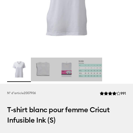
Rev
N° d''article
2007906
991
La note moyenne de
T-shirt blanc pour femme Cricut
Infusible Ink (S)