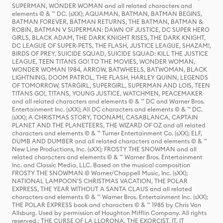
SUPERMAN, WONDER WOMAN and all related characters and
elements © & ™ DC. (sXX); AQUAMAN, BATMAN, BATMAN BEGINS,
BATMAN FOREVER, BATMAN RETURNS, THE BATMAN, BATMAN &
ROBIN, BATMAN V SUPERMAN: DAWN OF JUSTICE, DC SUPER HERO
GIRLS, BLACK ADAM, THE DARK KNIGHT RISES, THE DARK KNIGHT,
DC LEAGUE OF SUPER-PETS, THE FLASH, JUSTICE LEAGUE, SHAZAM!,
BIRDS OF PREY, SUICIDE SQUAD, SUICIDE SQUAD: KILL THE JUSTICE
LEAGUE, TEEN TITANS GO! TO THE MOVIES, WONDER WOMAN,
WONDER WOMAN 1984, ARROW, BATWHEELS, BATWOMAN, BLACK
LIGHTNING, DOOM PATROL, THE FLASH, HARLEY QUINN, LEGENDS
OF TOMORROW, STARGIRL, SUPERGIRL, SUPERMAN AND LOIS, TEEN
TITANS GO!, TITANS, YOUNG JUSTICE, WATCHMEN, PEACEMAKER
and all related characters and elements © & ™ DC and Warner Bros.
Entertainment Inc. (sXX); All DC characters and elements © & ™ DC.
(sXX); A CHRISTMAS STORY, TOONAMI, CASABLANCA, CAPTAIN
PLANET AND THE PLANETEERS, THE WIZARD OF OZ and all related
characters and elements © & ™ Turner Entertainment Co. (sXX); ELF,
DUMB AND DUMBER and all related characters and elements © & ™
New Line Productions, Inc. (sXX); FROSTY THE SNOWMAN and all
related characters and elements © & ™ Warner Bros. Entertainment
Inc. and Classic Media, LLC. Based on the musical composition
FROSTY THE SNOWMAN © Warner/Chappell Music, Inc. (sXX);
NATIONAL LAMPOON'S CHRISTMAS VACATION, THE POLAR
EXPRESS, THE YEAR WITHOUT A SANTA CLAUS and all related
characters and elements © & ™ Warner Bros. Entertainment Inc. (sXX);
THE POLAR EXPRESS book and characters © & ™ 1985 by Chris Van
Allsburg. Used by permission of Houghton Mifflin Company. All rights
reserved.; THE CURSE OF LA LLORONA, THE EXORCIST, IT, IT