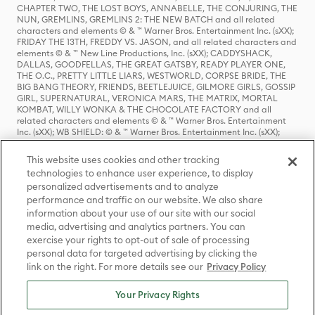
CHAPTER TWO, THE LOST BOYS, ANNABELLE, THE CONJURING, THE
NUN, GREMLINS, GREMLINS 2: THE NEW BATCH and all related
characters and elements © & ™ Warner Bros. Entertainment Inc. (sXX);
FRIDAY THE 13TH, FREDDY VS. JASON, and all related characters and
elements © & ™ New Line Productions, Inc. (sXX); CADDYSHACK,
DALLAS, GOODFELLAS, THE GREAT GATSBY, READY PLAYER ONE,
THE O.C., PRETTY LITTLE LIARS, WESTWORLD, CORPSE BRIDE, THE
BIG BANG THEORY, FRIENDS, BEETLEJUICE, GILMORE GIRLS, GOSSIP
GIRL, SUPERNATURAL, VERONICA MARS, THE MATRIX, MORTAL
KOMBAT, WILLY WONKA & THE CHOCOLATE FACTORY and all
related characters and elements © & ™ Warner Bros. Entertainment
Inc. (sXX); WB SHIELD: © & ™ Warner Bros. Entertainment Inc. (sXX);
HOUSE OF THE DRAGON, GAME OF THRONES, and all related
characters and elements © & ™ Home Box Office, Inc. (sXX); CHILLING
This website uses cookies and other tracking
ADVENTURES OF SABRINA, RIVERDALE © & ™ Warner Bros.
technologies to enhance user experience, to display
Entertainment Inc. Archie Comics and all related characters and
personalized advertisements and to analyze
elements © & ™ Archie Comic Publications, Inc. Used with permission.
(sXX); SEINFELD and all related characters and elements © & ™ Castle
performance and traffic on our website. We also share
Rock Entertainment. (sXX); TED LASSO © & ™ Warner Bros.
information about your use of our site with our social
Entertainment Inc. & Universal Television LLC (sXX); THE HOBBIT: AN
media, advertising and analytics partners. You can
UNEXPECTED JOURNEY, THE HOBBIT: THE DESOLATION OF SMAUG,
exercise your rights to opt-out of sale of processing
THE HOBBIT: THE BATTLE OF THE FIVE ARMIES, THE LORD OF THE
personal data for targeted advertising by clicking the
RINGS: THE FELLOWSHIP OF THE RING, THE LORD OF THE RINGS: THE
link on the right. For more details see our
Privacy Policy
TWO TOWERS, THE LORD OF THE RINGS: THE RETURN OF THE KING
and the names of the characters, items, events and places therein are
TM of The Saul Zaentz Company d/b/a Middle-earth Enterprises
Your Privacy Rights
under license to New Line Productions, Inc. (sXX), © Warner Bros.
Entertainment Inc. All rights reserved; WHERE THE WILD THINGS ARE