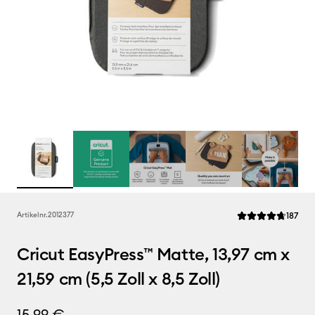
Rev
Artikelnr.
2012377
187
Die durchschnittli
Cricut EasyPress™ Matte, 13,97 cm x
21,59 cm (5,5 Zoll x 8,5 Zoll)
15,99 €