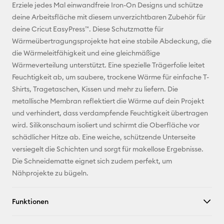
E-Mail-
Erziele jedes Mal einwandfreie Iron-On Designs und schütze
Adresse
deine Arbeitsfläche mit diesem unverzichtbaren Zubehör für
deine Cricut EasyPress™. Diese Schutzmatte für
Pinterest
Wärmeübertragungsprojekte hat eine stabile Abdeckung, die
die Wärmeleitfähigkeit und eine gleichmäßige
Facebook
Wärmeverteilung unterstützt. Eine spezielle Trägerfolie leitet
Feuchtigkeit ab, um saubere, trockene Wärme für einfache T-
X
Shirts, Tragetaschen, Kissen und mehr zu liefern. Die
metallische Membran reflektiert die Wärme auf dein Projekt
und verhindert, dass verdampfende Feuchtigkeit übertragen
wird. Silikonschaum isoliert und schirmt die Oberfläche vor
schädlicher Hitze ab. Eine weiche, schützende Unterseite
versiegelt die Schichten und sorgt für makellose Ergebnisse.
Die Schneidematte eignet sich zudem perfekt, um
Nähprojekte zu bügeln.
Funktionen