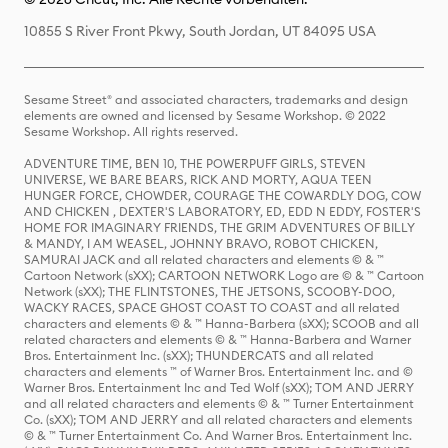
10855 S River Front Pkwy, South Jordan, UT 84095 USA
Sesame Street® and associated characters, trademarks and design
elements are owned and licensed by Sesame Workshop. © 2022
Sesame Workshop. All rights reserved.
ADVENTURE TIME, BEN 10, THE POWERPUFF GIRLS, STEVEN
UNIVERSE, WE BARE BEARS, RICK AND MORTY, AQUA TEEN
HUNGER FORCE, CHOWDER, COURAGE THE COWARDLY DOG, COW
AND CHICKEN , DEXTER'S LABORATORY, ED, EDD N EDDY, FOSTER'S
HOME FOR IMAGINARY FRIENDS, THE GRIM ADVENTURES OF BILLY
& MANDY, I AM WEASEL, JOHNNY BRAVO, ROBOT CHICKEN,
SAMURAI JACK and all related characters and elements © & ™
Cartoon Network (sXX); CARTOON NETWORK Logo are © & ™ Cartoon
Network (sXX); THE FLINTSTONES, THE JETSONS, SCOOBY-DOO,
WACKY RACES, SPACE GHOST COAST TO COAST and all related
characters and elements © & ™ Hanna-Barbera (sXX); SCOOB and all
related characters and elements © & ™ Hanna-Barbera and Warner
Bros. Entertainment Inc. (sXX); THUNDERCATS and all related
characters and elements ™ of Warner Bros. Entertainment Inc. and ©
Warner Bros. Entertainment Inc and Ted Wolf (sXX); TOM AND JERRY
and all related characters and elements © & ™ Turner Entertainment
Co. (sXX); TOM AND JERRY and all related characters and elements
© & ™ Turner Entertainment Co. And Warner Bros. Entertainment Inc.