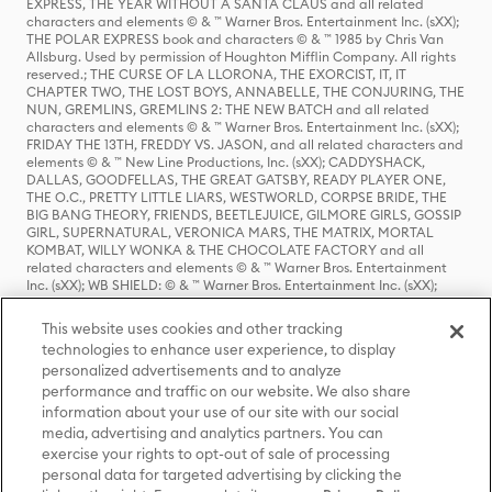
EXPRESS, THE YEAR WITHOUT A SANTA CLAUS and all related
characters and elements © & ™ Warner Bros. Entertainment Inc. (sXX);
THE POLAR EXPRESS book and characters © & ™ 1985 by Chris Van
Allsburg. Used by permission of Houghton Mifflin Company. All rights
reserved.; THE CURSE OF LA LLORONA, THE EXORCIST, IT, IT
CHAPTER TWO, THE LOST BOYS, ANNABELLE, THE CONJURING, THE
NUN, GREMLINS, GREMLINS 2: THE NEW BATCH and all related
characters and elements © & ™ Warner Bros. Entertainment Inc. (sXX);
FRIDAY THE 13TH, FREDDY VS. JASON, and all related characters and
elements © & ™ New Line Productions, Inc. (sXX); CADDYSHACK,
DALLAS, GOODFELLAS, THE GREAT GATSBY, READY PLAYER ONE,
THE O.C., PRETTY LITTLE LIARS, WESTWORLD, CORPSE BRIDE, THE
BIG BANG THEORY, FRIENDS, BEETLEJUICE, GILMORE GIRLS, GOSSIP
GIRL, SUPERNATURAL, VERONICA MARS, THE MATRIX, MORTAL
KOMBAT, WILLY WONKA & THE CHOCOLATE FACTORY and all
related characters and elements © & ™ Warner Bros. Entertainment
Inc. (sXX); WB SHIELD: © & ™ Warner Bros. Entertainment Inc. (sXX);
HOUSE OF THE DRAGON, GAME OF THRONES, and all related
characters and elements © & ™ Home Box Office, Inc. (sXX); CHILLING
This website uses cookies and other tracking
ADVENTURES OF SABRINA, RIVERDALE © & ™ Warner Bros.
technologies to enhance user experience, to display
Entertainment Inc. Archie Comics and all related characters and
personalized advertisements and to analyze
elements © & ™ Archie Comic Publications, Inc. Used with permission.
(sXX); SEINFELD and all related characters and elements © & ™ Castle
performance and traffic on our website. We also share
Rock Entertainment. (sXX); TED LASSO © & ™ Warner Bros.
information about your use of our site with our social
Entertainment Inc. & Universal Television LLC (sXX); THE HOBBIT: AN
media, advertising and analytics partners. You can
UNEXPECTED JOURNEY, THE HOBBIT: THE DESOLATION OF SMAUG,
exercise your rights to opt-out of sale of processing
THE HOBBIT: THE BATTLE OF THE FIVE ARMIES, THE LORD OF THE
personal data for targeted advertising by clicking the
RINGS: THE FELLOWSHIP OF THE RING, THE LORD OF THE RINGS: THE