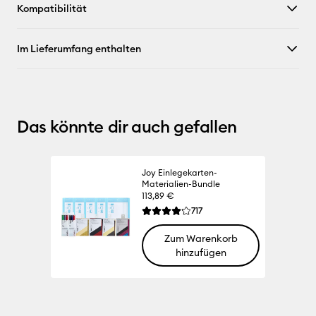
Kompatibilität
Im Lieferumfang enthalten
Das könnte dir auch gefallen
Joy Einlegekarten-
Materialien-Bundle
113,89 €
Reviews
717
Die durchschnittliche Bewertung für die
Zum Warenkorb
hinzufügen
100% 