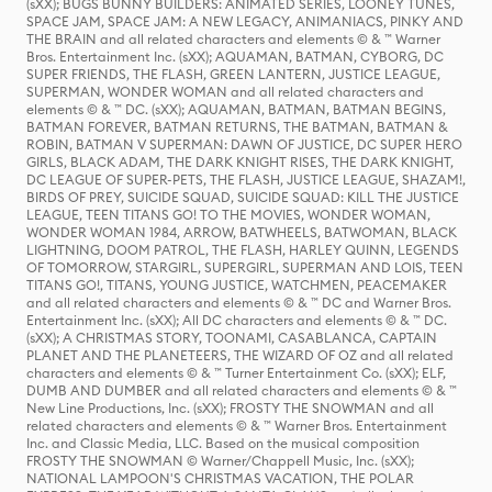
(sXX); BUGS BUNNY BUILDERS: ANIMATED SERIES, LOONEY TUNES,
SPACE JAM, SPACE JAM: A NEW LEGACY, ANIMANIACS, PINKY AND
THE BRAIN and all related characters and elements © & ™ Warner
Bros. Entertainment Inc. (sXX); AQUAMAN, BATMAN, CYBORG, DC
SUPER FRIENDS, THE FLASH, GREEN LANTERN, JUSTICE LEAGUE,
SUPERMAN, WONDER WOMAN and all related characters and
elements © & ™ DC. (sXX); AQUAMAN, BATMAN, BATMAN BEGINS,
BATMAN FOREVER, BATMAN RETURNS, THE BATMAN, BATMAN &
ROBIN, BATMAN V SUPERMAN: DAWN OF JUSTICE, DC SUPER HERO
GIRLS, BLACK ADAM, THE DARK KNIGHT RISES, THE DARK KNIGHT,
DC LEAGUE OF SUPER-PETS, THE FLASH, JUSTICE LEAGUE, SHAZAM!,
BIRDS OF PREY, SUICIDE SQUAD, SUICIDE SQUAD: KILL THE JUSTICE
LEAGUE, TEEN TITANS GO! TO THE MOVIES, WONDER WOMAN,
WONDER WOMAN 1984, ARROW, BATWHEELS, BATWOMAN, BLACK
LIGHTNING, DOOM PATROL, THE FLASH, HARLEY QUINN, LEGENDS
OF TOMORROW, STARGIRL, SUPERGIRL, SUPERMAN AND LOIS, TEEN
TITANS GO!, TITANS, YOUNG JUSTICE, WATCHMEN, PEACEMAKER
and all related characters and elements © & ™ DC and Warner Bros.
Entertainment Inc. (sXX); All DC characters and elements © & ™ DC.
(sXX); A CHRISTMAS STORY, TOONAMI, CASABLANCA, CAPTAIN
PLANET AND THE PLANETEERS, THE WIZARD OF OZ and all related
characters and elements © & ™ Turner Entertainment Co. (sXX); ELF,
DUMB AND DUMBER and all related characters and elements © & ™
New Line Productions, Inc. (sXX); FROSTY THE SNOWMAN and all
related characters and elements © & ™ Warner Bros. Entertainment
Inc. and Classic Media, LLC. Based on the musical composition
FROSTY THE SNOWMAN © Warner/Chappell Music, Inc. (sXX);
NATIONAL LAMPOON'S CHRISTMAS VACATION, THE POLAR