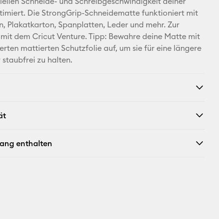
ellen Schneide- und Schreibgeschwindigkeit deiner
imiert. Die StrongGrip-Schneidematte funktioniert mit
Facebook
n, Plakatkarton, Spanplatten, Leder und mehr. Zur
it dem Cricut Venture. Tipp: Bewahre deine Matte mit
X
erten mattierten Schutzfolie auf, um sie für eine längere
staubfrei zu halten.
ät
fang enthalten