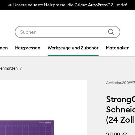
Verwende die Tab- und Shift+Tab-Tasten, um die Suche
inen
Heizpressen
Werkzeuge und Zubehör
Materialien
nenmatten
Artikelnr.
20099
Strong
Schneid
(24 Zoll 
29,99 €