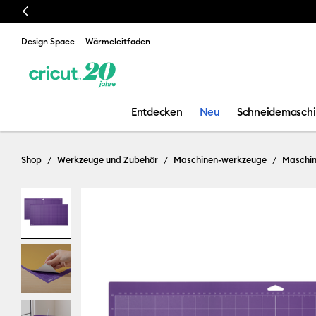
Previous
📣 Unsere neueste Heizpresse, die
Cricut AutoPress™ 2
, ist da!
Design Space
Wärmeleitfaden
Entdecken
Neu
Schneidemasch
Shop
Werkzeuge und Zubehör
Maschinen-werkzeuge
Maschi