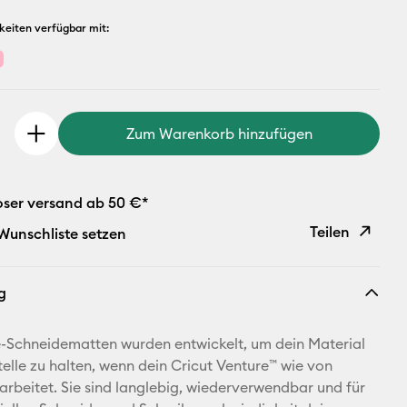
keiten verfügbar mit:
Zum Warenkorb hinzufügen
oser versand ab 50 €*
Teilen
 Wunschliste setzen
Link
g
kopieren
E-Mail-
-Schneidematten wurden entwickelt, um dein Material
Adresse
telle zu halten, wenn dein Cricut Venture™ wie von
rbeitet. Sie sind langlebig, wiederverwendbar und für
Pinterest