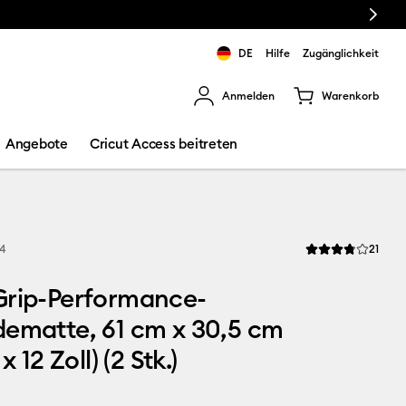
Next
🔥 NEUER NIED
DE
Hilfe
Zugänglichkeit
Anmelden
Warenkorb
rgebnisse zu navigieren.
Angebote
Cricut Access beitreten
Revi
74
21
Die durchschnittli
Grip-Performance-
ematte, 61 cm x 30,5 cm
x 12 Zoll) (2 Stk.)