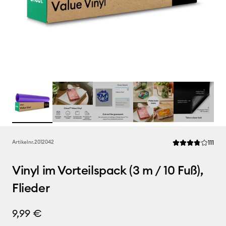
Rev
Artikelnr.
2012042
111
Die durchschnittl
Vinyl im Vorteilspack (3 m / 10 Fuß),
Flieder
9,99 €