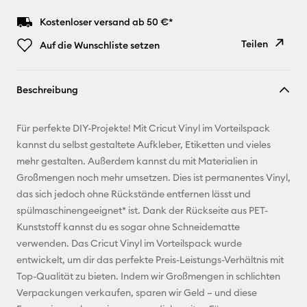
Kostenloser versand ab 50 €*
Teilen
Auf die Wunschliste setzen
Link
Beschreibung
kopieren
E-Mail-
Für perfekte DIY-Projekte! Mit Cricut Vinyl im Vorteilspack
Adresse
kannst du selbst gestaltete Aufkleber, Etiketten und vieles
mehr gestalten. Außerdem kannst du mit Materialien in
Pinterest
Großmengen noch mehr umsetzen. Dies ist permanentes Vinyl,
das sich jedoch ohne Rückstände entfernen lässt und
Facebook
spülmaschinengeeignet* ist. Dank der Rückseite aus PET-
Kunststoff kannst du es sogar ohne Schneidematte
X
verwenden. Das Cricut Vinyl im Vorteilspack wurde
entwickelt, um dir das perfekte Preis-Leistungs-Verhältnis mit
Top-Qualität zu bieten. Indem wir Großmengen in schlichten
Verpackungen verkaufen, sparen wir Geld – und diese