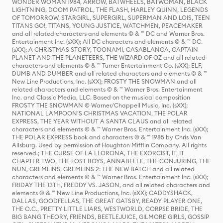
WONDER WOMAN 1984, ARROW, BATWHEELS, BATWOMAN, BLACK
LIGHTNING, DOOM PATROL, THE FLASH, HARLEY QUINN, LEGENDS
OF TOMORROW, STARGIRL, SUPERGIRL, SUPERMAN AND LOIS, TEEN
TITANS GO!, TITANS, YOUNG JUSTICE, WATCHMEN, PEACEMAKER
and all related characters and elements © & ™ DC and Warner Bros.
Entertainment Inc. (sXX); All DC characters and elements © & ™ DC.
(sXX); A CHRISTMAS STORY, TOONAMI, CASABLANCA, CAPTAIN
PLANET AND THE PLANETEERS, THE WIZARD OF OZ and all related
characters and elements © & ™ Turner Entertainment Co. (sXX); ELF,
DUMB AND DUMBER and all related characters and elements © & ™
New Line Productions, Inc. (sXX); FROSTY THE SNOWMAN and all
related characters and elements © & ™ Warner Bros. Entertainment
Inc. and Classic Media, LLC. Based on the musical composition
FROSTY THE SNOWMAN © Warner/Chappell Music, Inc. (sXX);
NATIONAL LAMPOON'S CHRISTMAS VACATION, THE POLAR
EXPRESS, THE YEAR WITHOUT A SANTA CLAUS and all related
characters and elements © & ™ Warner Bros. Entertainment Inc. (sXX);
THE POLAR EXPRESS book and characters © & ™ 1985 by Chris Van
Allsburg. Used by permission of Houghton Mifflin Company. All rights
reserved.; THE CURSE OF LA LLORONA, THE EXORCIST, IT, IT
CHAPTER TWO, THE LOST BOYS, ANNABELLE, THE CONJURING, THE
NUN, GREMLINS, GREMLINS 2: THE NEW BATCH and all related
characters and elements © & ™ Warner Bros. Entertainment Inc. (sXX);
FRIDAY THE 13TH, FREDDY VS. JASON, and all related characters and
elements © & ™ New Line Productions, Inc. (sXX); CADDYSHACK,
DALLAS, GOODFELLAS, THE GREAT GATSBY, READY PLAYER ONE,
THE O.C., PRETTY LITTLE LIARS, WESTWORLD, CORPSE BRIDE, THE
BIG BANG THEORY, FRIENDS, BEETLEJUICE, GILMORE GIRLS, GOSSIP