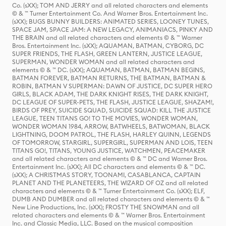
Co. (sXX); TOM AND JERRY and all related characters and elements
© & ™ Turner Entertainment Co. And Warner Bros. Entertainment Inc.
(sXX); BUGS BUNNY BUILDERS: ANIMATED SERIES, LOONEY TUNES,
SPACE JAM, SPACE JAM: A NEW LEGACY, ANIMANIACS, PINKY AND
THE BRAIN and all related characters and elements © & ™ Warner
Bros. Entertainment Inc. (sXX); AQUAMAN, BATMAN, CYBORG, DC
SUPER FRIENDS, THE FLASH, GREEN LANTERN, JUSTICE LEAGUE,
SUPERMAN, WONDER WOMAN and all related characters and
elements © & ™ DC. (sXX); AQUAMAN, BATMAN, BATMAN BEGINS,
BATMAN FOREVER, BATMAN RETURNS, THE BATMAN, BATMAN &
ROBIN, BATMAN V SUPERMAN: DAWN OF JUSTICE, DC SUPER HERO
GIRLS, BLACK ADAM, THE DARK KNIGHT RISES, THE DARK KNIGHT,
DC LEAGUE OF SUPER-PETS, THE FLASH, JUSTICE LEAGUE, SHAZAM!,
BIRDS OF PREY, SUICIDE SQUAD, SUICIDE SQUAD: KILL THE JUSTICE
LEAGUE, TEEN TITANS GO! TO THE MOVIES, WONDER WOMAN,
WONDER WOMAN 1984, ARROW, BATWHEELS, BATWOMAN, BLACK
LIGHTNING, DOOM PATROL, THE FLASH, HARLEY QUINN, LEGENDS
OF TOMORROW, STARGIRL, SUPERGIRL, SUPERMAN AND LOIS, TEEN
TITANS GO!, TITANS, YOUNG JUSTICE, WATCHMEN, PEACEMAKER
and all related characters and elements © & ™ DC and Warner Bros.
Entertainment Inc. (sXX); All DC characters and elements © & ™ DC.
(sXX); A CHRISTMAS STORY, TOONAMI, CASABLANCA, CAPTAIN
PLANET AND THE PLANETEERS, THE WIZARD OF OZ and all related
characters and elements © & ™ Turner Entertainment Co. (sXX); ELF,
DUMB AND DUMBER and all related characters and elements © & ™
New Line Productions, Inc. (sXX); FROSTY THE SNOWMAN and all
related characters and elements © & ™ Warner Bros. Entertainment
Inc. and Classic Media, LLC. Based on the musical composition