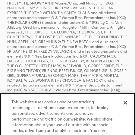
FROSTY THE SNOWMAN © Warner/Chappell Music, Inc. (sXX);
NATIONAL LAMPOON'S CHRISTMAS VACATION, THE POLAR
EXPRESS, THE YEAR WITHOUT A SANTA CLAUS and all related
characters and elements © & ™ Warner Bros. Entertainment Inc. (sXX);
THE POLAR EXPRESS book and characters © & ™ 1985 by Chris Van
Allsburg. Used by permission of Houghton Mifflin Company. All rights
reserved.; THE CURSE OF LA LLORONA, THE EXORCIST, IT, IT
CHAPTER TWO, THE LOST BOYS, ANNABELLE, THE CONJURING, THE
NUN, GREMLINS, GREMLINS 2: THE NEW BATCH and all related
characters and elements © & ™ Warner Bros. Entertainment Inc. (sXX);
FRIDAY THE 13TH, FREDDY VS. JASON, and all related characters and
elements © & ™ New Line Productions, Inc. (sXX); CADDYSHACK,
DALLAS, GOODFELLAS, THE GREAT GATSBY, READY PLAYER ONE,
THE O.C., PRETTY LITTLE LIARS, WESTWORLD, CORPSE BRIDE, THE
BIG BANG THEORY, FRIENDS, BEETLEJUICE, GILMORE GIRLS, GOSSIP
GIRL, SUPERNATURAL, VERONICA MARS, THE MATRIX, MORTAL
KOMBAT, WILLY WONKA & THE CHOCOLATE FACTORY and all
related characters and elements © & ™ Warner Bros. Entertainment
Inc. (sXX); WB SHIELD: © & ™ Warner Bros. Entertainment Inc. (sXX);
HOUSE OF THE DRAGON, GAME OF THRONES, and all related
characters and elements © & ™ Home Box Office, Inc. (sXX); CHILLING
This website uses cookies and other tracking
ADVENTURES OF SABRINA, RIVERDALE © & ™ Warner Bros.
technologies to enhance user experience, to display
Entertainment Inc. Archie Comics and all related characters and
personalized advertisements and to analyze
elements © & ™ Archie Comic Publications, Inc. Used with permission.
(sXX); SEINFELD and all related characters and elements © & ™ Castle
performance and traffic on our website. We also share
Rock Entertainment. (sXX); TED LASSO © & ™ Warner Bros.
information about your use of our site with our social
Entertainment Inc. & Universal Television LLC (sXX); THE HOBBIT: AN
media, advertising and analytics partners. You can
UNEXPECTED JOURNEY, THE HOBBIT: THE DESOLATION OF SMAUG,