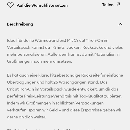
Teilen
Auf die Wunschliste setzen
Link
Beschreibung
kopieren
E-Mail-
Ideal für deine Wärmetransfers! Mit Cricut™ Iron-On im
Adresse
Vorteilspack kannst du T-Shirts, Jacken, Rucksäcke und vieles
mehr personalisieren. Außerdem kannst du mit Materialien in
Pinterest
Großmengen noch mehr umsetzen.
Facebook
Es hat auch eine klare, hitzebeständige Rückseite für einfache
Übertragungen und hält 25 Waschgängen stand. Das
X
Cricut Iron-On im Vorteilspack wurde entwickelt, um dir das
perfekte Preis-Leistungs-Verhältnis mit Top-Qualität zu bieten.
Indem wir Großmengen in schlichten Verpackungen
verkaufen, sparen wir Geld – und diese Ersparnisse geben wir
gerne an dich weiter.