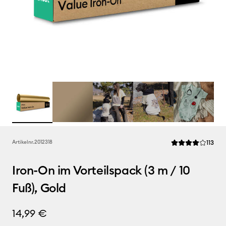
Rev
Artikelnr.
2012318
113
Die durchschnittl
Iron-On im Vorteilspack (3 m / 10
Fuß), Gold
14,99 €