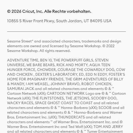
© 2026 Cricut, Inc. Alle Rechte vorbehalten.
10855 S River Front Pkwy, South Jordan, UT 84095 USA
Sesame Street® and associated characters, trademarks and design
elements are owned and licensed by Sesame Workshop. © 2022
Sesame Workshop. All rights reserved.
ADVENTURE TIME, BEN 10, THE POWERPUFF GIRLS, STEVEN
UNIVERSE, WE BARE BEARS, RICK AND MORTY, AQUA TEEN
HUNGER FORCE, CHOWDER, COURAGE THE COWARDLY DOG, COW
AND CHICKEN , DEXTER'S LABORATORY, ED, EDD N EDDY, FOSTER'S
HOME FOR IMAGINARY FRIENDS, THE GRIM ADVENTURES OF BILLY
& MANDY, I AM WEASEL, JOHNNY BRAVO, ROBOT CHICKEN,
SAMURAI JACK and all related characters and elements © & ™
Cartoon Network (sXX); CARTOON NETWORK Logo are © & ™ Cartoon
Network (sXX); THE FLINTSTONES, THE JETSONS, SCOOBY-DOO,
WACKY RACES, SPACE GHOST COAST TO COAST and all related
characters and elements © & ™ Hanna-Barbera (sXX); SCOOB and all
related characters and elements © & ™ Hanna-Barbera and Warner
Bros. Entertainment Inc. (sXX); THUNDERCATS and all related
characters and elements ™ of Warner Bros. Entertainment Inc. and ©
Warner Bros. Entertainment Inc and Ted Wolf (sXX); TOM AND JERRY
and all related characters and elements © & ™ Turner Entertainment