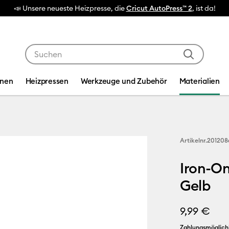
Verwende die Tab- und Shift+Tab-Tasten, um die Suche
inen
Heizpressen
Werkzeuge und Zubehör
Materialien
Artikelnr.
201208
Iron-On
Gelb
9,99 €
Zahlungsmöglich