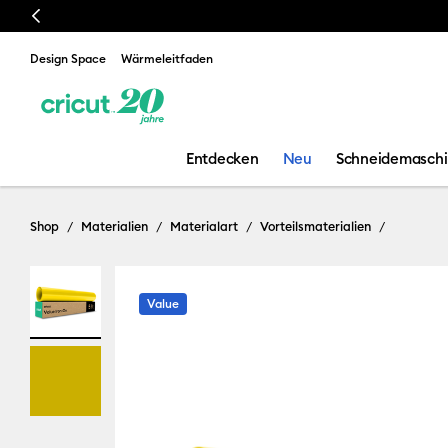
Previous
📣 Unsere neueste Heizpresse, die
Cricut AutoPress™ 2
, ist da!
Design Space
Wärmeleitfaden
Entdecken
Neu
Schneidemasch
Shop
Materialien
Materialart
Vorteilsmaterialien
Value