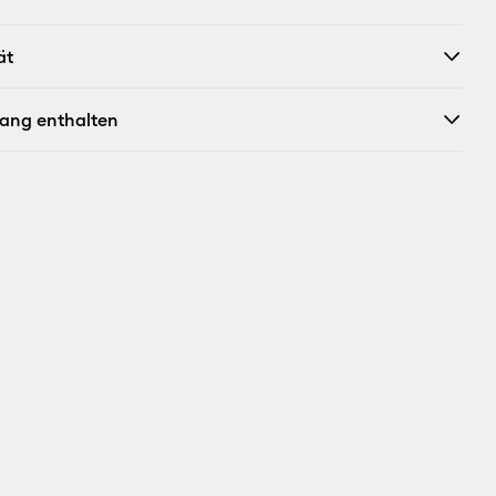
ät
fang enthalten