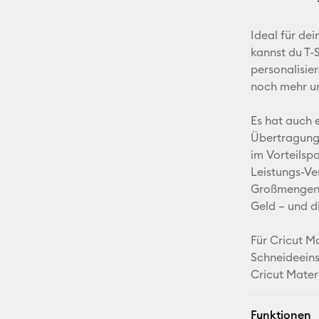
Ideal für de
kannst du T-
personalisie
noch mehr u
Es hat auch 
Übertragung
im Vorteilsp
Leistungs-Ve
Großmengen i
Geld – und d
Für Cricut M
Schneideeins
Cricut Mater
Funktionen