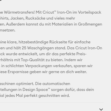
E-Mail-
ine Wärmetransfers! Mit Cricut™ Iron-On im Vorteilspack
Adresse
Shirts, Jacken, Rucksäcke und vieles mehr
ren. Außerdem kannst du mit Materialien in Großmengen
Pinterest
msetzen.
Facebook
eine klare, hitzebeständige Rückseite für einfache
en und hält 25 Waschgängen stand. Das Cricut Iron-On
X
ack wurde entwickelt, um dir das perfekte Preis-
rhältnis mit Top-Qualität zu bieten. Indem wir
n schlichten Verpackungen verkaufen, sparen wir
iese Ersparnisse geben wir gerne an dich weiter.
aschinen optimiert. Die automatischen
tellungen in Design Space™ sorgen dafür, dass dein
ial jedes Mal perfekt geschnitten wird.