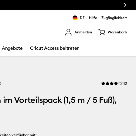
Next
🔥 NEUER NIED
DE
Hilfe
Zugänglichkeit
Anmelden
Warenkorb
rgebnisse zu navigieren.
Angebote
Cricut Access beitreten
Revi
6
113
Die durchschnittli
 im Vorteilspack (1,5 m / 5 Fuß),
keiten verfügbar mit: