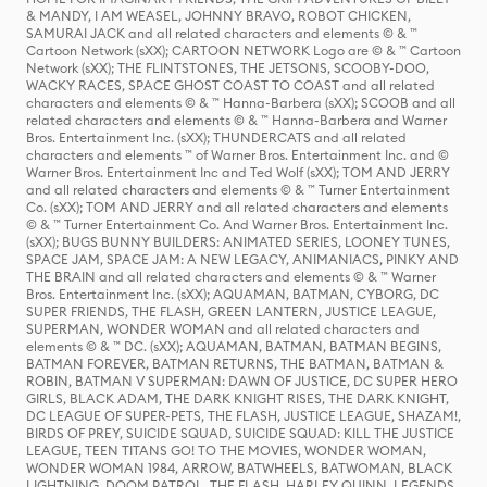
& MANDY, I AM WEASEL, JOHNNY BRAVO, ROBOT CHICKEN,
SAMURAI JACK and all related characters and elements © & ™
Cartoon Network (sXX); CARTOON NETWORK Logo are © & ™ Cartoon
Network (sXX); THE FLINTSTONES, THE JETSONS, SCOOBY-DOO,
WACKY RACES, SPACE GHOST COAST TO COAST and all related
characters and elements © & ™ Hanna-Barbera (sXX); SCOOB and all
related characters and elements © & ™ Hanna-Barbera and Warner
Bros. Entertainment Inc. (sXX); THUNDERCATS and all related
characters and elements ™ of Warner Bros. Entertainment Inc. and ©
Warner Bros. Entertainment Inc and Ted Wolf (sXX); TOM AND JERRY
and all related characters and elements © & ™ Turner Entertainment
Co. (sXX); TOM AND JERRY and all related characters and elements
© & ™ Turner Entertainment Co. And Warner Bros. Entertainment Inc.
(sXX); BUGS BUNNY BUILDERS: ANIMATED SERIES, LOONEY TUNES,
SPACE JAM, SPACE JAM: A NEW LEGACY, ANIMANIACS, PINKY AND
THE BRAIN and all related characters and elements © & ™ Warner
Bros. Entertainment Inc. (sXX); AQUAMAN, BATMAN, CYBORG, DC
SUPER FRIENDS, THE FLASH, GREEN LANTERN, JUSTICE LEAGUE,
SUPERMAN, WONDER WOMAN and all related characters and
elements © & ™ DC. (sXX); AQUAMAN, BATMAN, BATMAN BEGINS,
BATMAN FOREVER, BATMAN RETURNS, THE BATMAN, BATMAN &
ROBIN, BATMAN V SUPERMAN: DAWN OF JUSTICE, DC SUPER HERO
GIRLS, BLACK ADAM, THE DARK KNIGHT RISES, THE DARK KNIGHT,
DC LEAGUE OF SUPER-PETS, THE FLASH, JUSTICE LEAGUE, SHAZAM!,
BIRDS OF PREY, SUICIDE SQUAD, SUICIDE SQUAD: KILL THE JUSTICE
LEAGUE, TEEN TITANS GO! TO THE MOVIES, WONDER WOMAN,
WONDER WOMAN 1984, ARROW, BATWHEELS, BATWOMAN, BLACK
LIGHTNING, DOOM PATROL, THE FLASH, HARLEY QUINN, LEGENDS