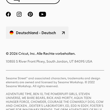
Deutschland - Deutsch
© 2026 Cricut, Inc. Alle Rechte vorbehalten.
10855 S River Front Pkwy, South Jordan, UT 84095 USA
Sesame Street® and associated characters, trademarks and design
elements are owned and licensed by Sesame Workshop. © 2022
Sesame Workshop. All rights reserved.
ADVENTURE TIME, BEN 10, THE POWERPUFF GIRLS, STEVEN
UNIVERSE, WE BARE BEARS, RICK AND MORTY, AQUA TEEN
HUNGER FORCE, CHOWDER, COURAGE THE COWARDLY DOG, COW
AND CHICKEN , DEXTER'S LABORATORY, ED, EDD N EDDY, FOSTER'S
HOME FOR IMAGINARY FRIENDS, THE GRIM ADVENTURES OF BILLY