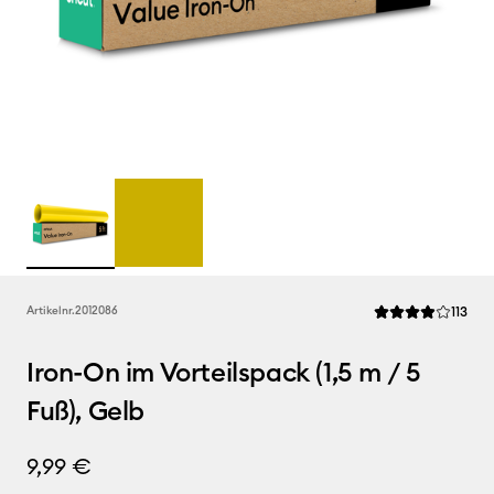
Rev
Artikelnr.
2012086
113
Die durchschnittl
Iron-On im Vorteilspack (1,5 m / 5
Fuß), Gelb
9,99 €