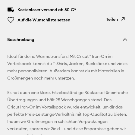
Kostenloser versand ab 50 €*
Teilen
Auf die Wunschliste setzen
Link
Beschreibung
kopieren
E-Mail-
Ideal für deine Wärmetransfers! Mit Cricut™ Iron-On im
Adresse
Vorteilspack kannst du T-Shirts, Jacken, Rucksäcke und vieles
mehr personalisieren. Außerdem kannst du mit Materialien in
Pinterest
Großmengen noch mehr umsetzen.
Facebook
Es hat auch eine klare, hitzebeständige Rückseite für einfache
Übertragungen und hält 25 Waschgängen stand. Das
X
Cricut Iron-On im Vorteilspack wurde entwickelt, um dir das
perfekte Preis-Leistungs-Verhältnis mit Top-Qualität zu bieten.
Indem wir Großmengen in schlichten Verpackungen
verkaufen, sparen wir Geld – und diese Ersparnisse geben wir