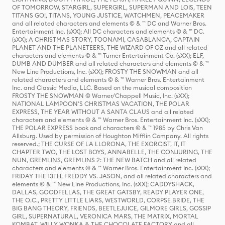
OF TOMORROW, STARGIRL, SUPERGIRL, SUPERMAN AND LOIS, TEEN
TITANS GO!, TITANS, YOUNG JUSTICE, WATCHMEN, PEACEMAKER
and all related characters and elements © & ™ DC and Warner Bros.
Entertainment Inc. (sXX); All DC characters and elements © & ™ DC.
(sXX); A CHRISTMAS STORY, TOONAMI, CASABLANCA, CAPTAIN
PLANET AND THE PLANETEERS, THE WIZARD OF OZ and all related
characters and elements © & ™ Turner Entertainment Co. (sXX); ELF,
DUMB AND DUMBER and all related characters and elements © & ™
New Line Productions, Inc. (sXX); FROSTY THE SNOWMAN and all
related characters and elements © & ™ Warner Bros. Entertainment
Inc. and Classic Media, LLC. Based on the musical composition
FROSTY THE SNOWMAN © Warner/Chappell Music, Inc. (sXX);
NATIONAL LAMPOON'S CHRISTMAS VACATION, THE POLAR
EXPRESS, THE YEAR WITHOUT A SANTA CLAUS and all related
characters and elements © & ™ Warner Bros. Entertainment Inc. (sXX);
THE POLAR EXPRESS book and characters © & ™ 1985 by Chris Van
Allsburg. Used by permission of Houghton Mifflin Company. All rights
reserved.; THE CURSE OF LA LLORONA, THE EXORCIST, IT, IT
CHAPTER TWO, THE LOST BOYS, ANNABELLE, THE CONJURING, THE
NUN, GREMLINS, GREMLINS 2: THE NEW BATCH and all related
characters and elements © & ™ Warner Bros. Entertainment Inc. (sXX);
FRIDAY THE 13TH, FREDDY VS. JASON, and all related characters and
elements © & ™ New Line Productions, Inc. (sXX); CADDYSHACK,
DALLAS, GOODFELLAS, THE GREAT GATSBY, READY PLAYER ONE,
THE O.C., PRETTY LITTLE LIARS, WESTWORLD, CORPSE BRIDE, THE
BIG BANG THEORY, FRIENDS, BEETLEJUICE, GILMORE GIRLS, GOSSIP
GIRL, SUPERNATURAL, VERONICA MARS, THE MATRIX, MORTAL
KOMBAT, WILLY WONKA & THE CHOCOLATE FACTORY and all