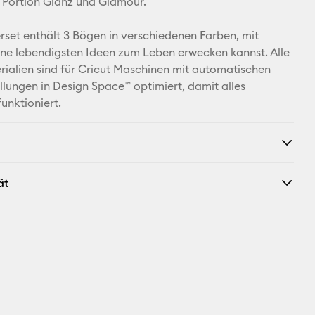
n Portion Glanz und Glamour.
Facebook
rset enthält 3 Bögen in verschiedenen Farben, mit
ne lebendigsten Ideen zum Leben erwecken kannst. Alle
X
rialien sind für Cricut Maschinen mit automatischen
ellungen in Design Space™ optimiert, damit alles
unktioniert.
ät