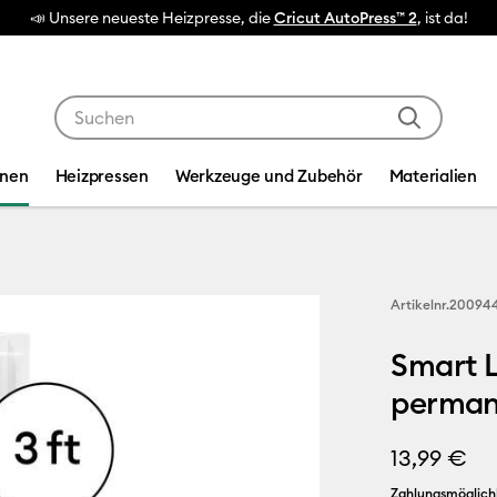
📣 Unsere neueste Heizpresse, die
Cricut AutoPress™ 2
, ist da!
Verwende die Tab- und Shift+Tab-Tasten, um die Suche
inen
Heizpressen
Werkzeuge und Zubehör
Materialien
Artikelnr.
20094
Smart L
permane
13,99 €
Zahlungsmöglich