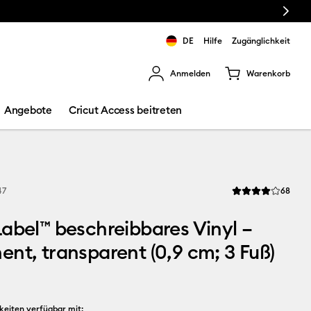
Next
DE
Hilfe
Zugänglichkeit
Anmelden
Warenkorb
rgebnisse zu navigieren.
Angebote
Cricut Access beitreten
Revi
47
68
Die durchschnittli
abel™ beschreibbares Vinyl –
nt, transparent (0,9 cm; 3 Fuß)
keiten verfügbar mit: