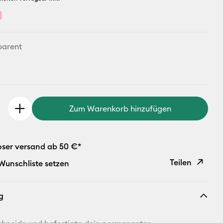
parent
Zum Warenkorb hinzufügen
oser versand ab 50 €*
Teilen
 Wunschliste setzen
Link
g
kopieren
E-Mail-