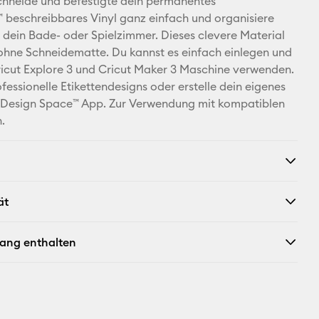
schneide und befestigte dein permanentes
Adresse
 beschreibbares Vinyl ganz einfach und organisiere
 dein Bade- oder Spielzimmer. Dieses clevere Material
Pinterest
 ohne Schneidematte. Du kannst es einfach einlegen und
ricut Explore 3 und Cricut Maker 3 Maschine verwenden.
Facebook
fessionelle Etikettendesigns oder erstelle dein eigenes
t Design Space™ App. Zur Verwendung mit kompatiblen
X
n.
ät
fang enthalten