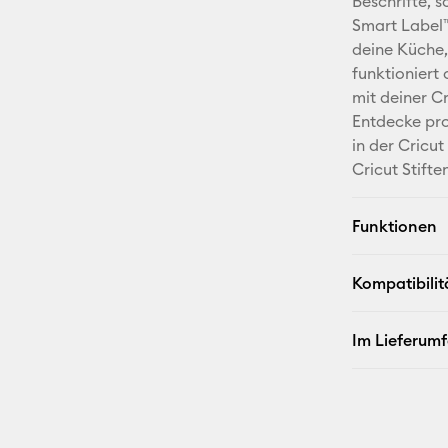
Beschrifte, 
Smart Label™
deine Küche,
funktioniert
mit deiner C
Entdecke pro
in der Cricu
Cricut Stifte
Funktionen
Kompatibilit
Im Lieferum