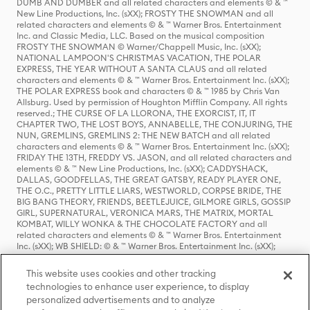
DUMB AND DUMBER and all related characters and elements © & ™
New Line Productions, Inc. (sXX); FROSTY THE SNOWMAN and all
related characters and elements © & ™ Warner Bros. Entertainment
Inc. and Classic Media, LLC. Based on the musical composition
FROSTY THE SNOWMAN © Warner/Chappell Music, Inc. (sXX);
NATIONAL LAMPOON'S CHRISTMAS VACATION, THE POLAR
EXPRESS, THE YEAR WITHOUT A SANTA CLAUS and all related
characters and elements © & ™ Warner Bros. Entertainment Inc. (sXX);
THE POLAR EXPRESS book and characters © & ™ 1985 by Chris Van
Allsburg. Used by permission of Houghton Mifflin Company. All rights
reserved.; THE CURSE OF LA LLORONA, THE EXORCIST, IT, IT
CHAPTER TWO, THE LOST BOYS, ANNABELLE, THE CONJURING, THE
NUN, GREMLINS, GREMLINS 2: THE NEW BATCH and all related
characters and elements © & ™ Warner Bros. Entertainment Inc. (sXX);
FRIDAY THE 13TH, FREDDY VS. JASON, and all related characters and
elements © & ™ New Line Productions, Inc. (sXX); CADDYSHACK,
DALLAS, GOODFELLAS, THE GREAT GATSBY, READY PLAYER ONE,
THE O.C., PRETTY LITTLE LIARS, WESTWORLD, CORPSE BRIDE, THE
BIG BANG THEORY, FRIENDS, BEETLEJUICE, GILMORE GIRLS, GOSSIP
GIRL, SUPERNATURAL, VERONICA MARS, THE MATRIX, MORTAL
KOMBAT, WILLY WONKA & THE CHOCOLATE FACTORY and all
related characters and elements © & ™ Warner Bros. Entertainment
Inc. (sXX); WB SHIELD: © & ™ Warner Bros. Entertainment Inc. (sXX);
HOUSE OF THE DRAGON, GAME OF THRONES, and all related
characters and elements © & ™ Home Box Office, Inc. (sXX); CHILLING
This website uses cookies and other tracking
ADVENTURES OF SABRINA, RIVERDALE © & ™ Warner Bros.
technologies to enhance user experience, to display
Entertainment Inc. Archie Comics and all related characters and
personalized advertisements and to analyze
elements © & ™ Archie Comic Publications, Inc. Used with permission.