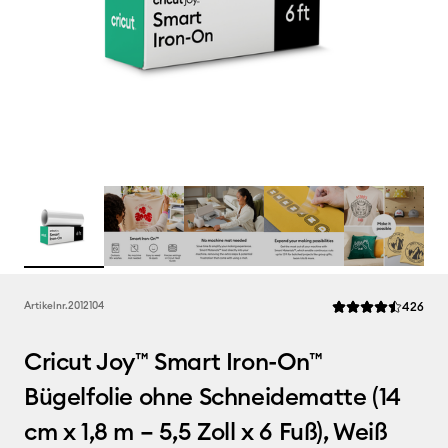
Rev
Artikelnr.
2012104
426
Die durchschnittlic
Cricut Joy™ Smart Iron-On™
Bügelfolie ohne Schneidematte (14
cm x 1,8 m – 5,5 Zoll x 6 Fuß), Weiß