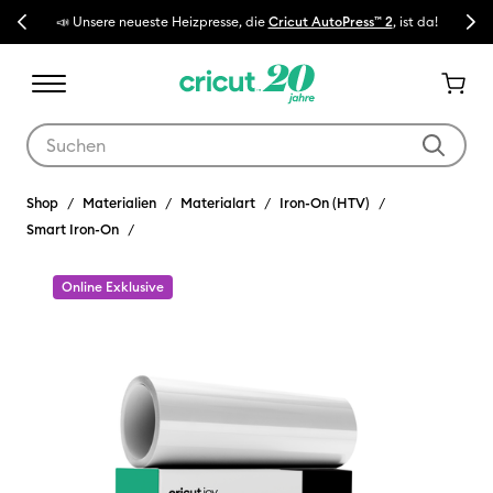
Previous
Next
sse, die
Cricut AutoPress™ 2
, ist da!
🔥 NEUER NIEDRIGER PREIS:
Cricut Ma
Verwende die Tab- und Shift+Tab-Tasten, um die Suchergebnisse z
Shop
Materialien
Materialart
Iron-On (HTV)
Smart Iron-On
Online Exklusive