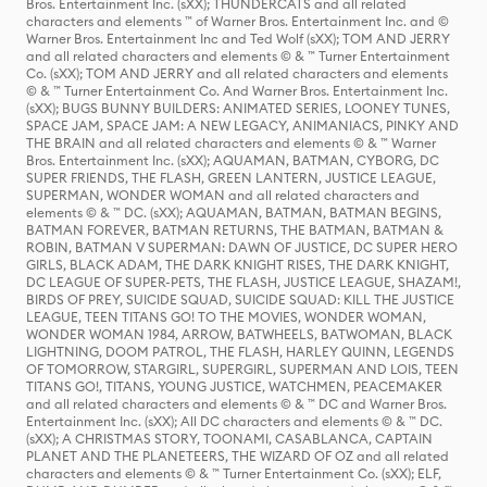
Bros. Entertainment Inc. (sXX); THUNDERCATS and all related
characters and elements ™ of Warner Bros. Entertainment Inc. and ©
Warner Bros. Entertainment Inc and Ted Wolf (sXX); TOM AND JERRY
and all related characters and elements © & ™ Turner Entertainment
Co. (sXX); TOM AND JERRY and all related characters and elements
© & ™ Turner Entertainment Co. And Warner Bros. Entertainment Inc.
(sXX); BUGS BUNNY BUILDERS: ANIMATED SERIES, LOONEY TUNES,
SPACE JAM, SPACE JAM: A NEW LEGACY, ANIMANIACS, PINKY AND
THE BRAIN and all related characters and elements © & ™ Warner
Bros. Entertainment Inc. (sXX); AQUAMAN, BATMAN, CYBORG, DC
SUPER FRIENDS, THE FLASH, GREEN LANTERN, JUSTICE LEAGUE,
SUPERMAN, WONDER WOMAN and all related characters and
elements © & ™ DC. (sXX); AQUAMAN, BATMAN, BATMAN BEGINS,
BATMAN FOREVER, BATMAN RETURNS, THE BATMAN, BATMAN &
ROBIN, BATMAN V SUPERMAN: DAWN OF JUSTICE, DC SUPER HERO
GIRLS, BLACK ADAM, THE DARK KNIGHT RISES, THE DARK KNIGHT,
DC LEAGUE OF SUPER-PETS, THE FLASH, JUSTICE LEAGUE, SHAZAM!,
BIRDS OF PREY, SUICIDE SQUAD, SUICIDE SQUAD: KILL THE JUSTICE
LEAGUE, TEEN TITANS GO! TO THE MOVIES, WONDER WOMAN,
WONDER WOMAN 1984, ARROW, BATWHEELS, BATWOMAN, BLACK
LIGHTNING, DOOM PATROL, THE FLASH, HARLEY QUINN, LEGENDS
OF TOMORROW, STARGIRL, SUPERGIRL, SUPERMAN AND LOIS, TEEN
TITANS GO!, TITANS, YOUNG JUSTICE, WATCHMEN, PEACEMAKER
and all related characters and elements © & ™ DC and Warner Bros.
Entertainment Inc. (sXX); All DC characters and elements © & ™ DC.
(sXX); A CHRISTMAS STORY, TOONAMI, CASABLANCA, CAPTAIN
PLANET AND THE PLANETEERS, THE WIZARD OF OZ and all related
characters and elements © & ™ Turner Entertainment Co. (sXX); ELF,