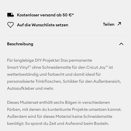
Kostenloser versand ab 50 €*
Teilen
Auf die Wunschliste setzen
Link
Beschreibung
kopieren
E-Mail-
Für langlebige DIY-Projekte! Das permanente
Adresse
Smart Vinyl™ ohne Schneidematte für den Cricut Joy™ ist
wetterbeständig und farbecht und damit ideal für
Pinterest
personalisierte Trinkflaschen, Schilder für den Außenbereich,
Autoaufkleber und mehr.
Facebook
Dieses Musterset enthält sechs Bögen in verschiedenen
X
Farben, mit denen du kunterbunte Projekte umsetzen kannst.
Außerdem wird für dieses Material keine Schneidematte
benötigt: So sparst du Zeit und Aufwand beim Basteln.