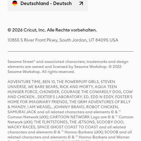
Deutschland - Deutsch
© 2026 Cricut, Inc. Alle Rechte vorbehalten.
10855 S River Front Pkwy, South Jordan, UT 84095 USA
Sesame Street® and associated characters, trademarks and design
elements are owned and licensed by Sesame Workshop. © 2022
Sesame Workshop. All rights reserved.
ADVENTURE TIME, BEN 10, THE POWERPUFF GIRLS, STEVEN
UNIVERSE, WE BARE BEARS, RICK AND MORTY, AQUA TEEN
HUNGER FORCE, CHOWDER, COURAGE THE COWARDLY DOG, COW
AND CHICKEN , DEXTER'S LABORATORY, ED, EDD N EDDY, FOSTER'S
HOME FOR IMAGINARY FRIENDS, THE GRIM ADVENTURES OF BILLY
& MANDY, I AM WEASEL, JOHNNY BRAVO, ROBOT CHICKEN,
SAMURAI JACK and all related characters and elements © & ™
Cartoon Network (sXX); CARTOON NETWORK Logo are © & ™ Cartoon
Network (sXX); THE FLINTSTONES, THE JETSONS, SCOOBY-DOO,
WACKY RACES, SPACE GHOST COAST TO COAST and all related
characters and elements © & ™ Hanna-Barbera (sXX); SCOOB and all
related characters and elements © & ™ Hanna-Barbera and Warner