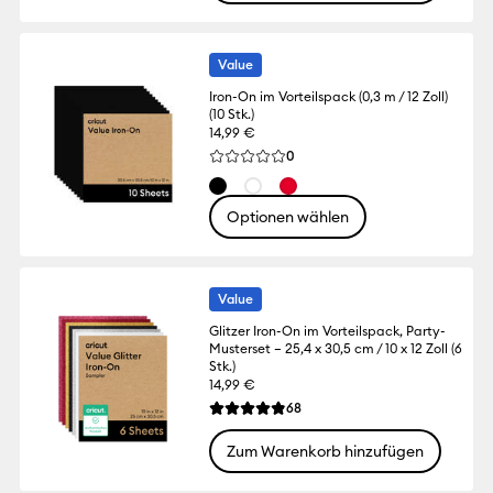
Value
Iron-On im Vorteilspack (0,3 m / 12 Zoll)
(10 Stk.)
14,99 €
Reviews
0
Die durchschnittliche Bewertung für dies
Optionen wählen
Value
Glitzer Iron-On im Vorteilspack, Party-
Musterset – 25,4 x 30,5 cm / 10 x 12 Zoll (6
Stk.)
14,99 €
Reviews
68
Die durchschnittliche Bewertung für dies
Zum Warenkorb hinzufügen