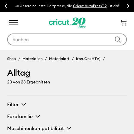
Previous
Next
📣 Unsere neueste Heizpresse, die
Cricut AutoPress™ 2
, ist da!
🔥 N
Verwende die Tab- und Shift+Tab-Tasten, um die Suchergebnisse z
Alltag
Shop
Materialien
Materialart
Iron-On (HTV)
Alltag
23
von 23 Ergebnissen
Filter
Farbfamilie
Maschinenkompatibilität