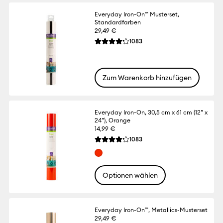
Everyday Iron-On™ Musterset,
Standardfarben
29,49 €
Reviews
1083
Die durchschnittliche Bewertung für dies
Zum Warenkorb hinzufügen
Everyday Iron-On, 30,5 cm x 61 cm (12” x
24”), Orange
14,99 €
Reviews
1083
Die durchschnittliche Bewertung für dies
Optionen wählen
Everyday Iron-On™, Metallics-Musterset
29,49 €