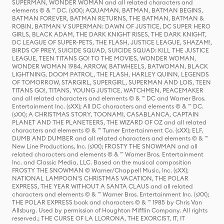
SUPERMAN, WONDER WOMAN and all related characters and
elements © & ™ DC. (sXX); AQUAMAN, BATMAN, BATMAN BEGINS,
BATMAN FOREVER, BATMAN RETURNS, THE BATMAN, BATMAN &
ROBIN, BATMAN V SUPERMAN: DAWN OF JUSTICE, DC SUPER HERO
GIRLS, BLACK ADAM, THE DARK KNIGHT RISES, THE DARK KNIGHT,
DC LEAGUE OF SUPER-PETS, THE FLASH, JUSTICE LEAGUE, SHAZAM!,
BIRDS OF PREY, SUICIDE SQUAD, SUICIDE SQUAD: KILL THE JUSTICE
LEAGUE, TEEN TITANS GO! TO THE MOVIES, WONDER WOMAN,
WONDER WOMAN 1984, ARROW, BATWHEELS, BATWOMAN, BLACK
LIGHTNING, DOOM PATROL, THE FLASH, HARLEY QUINN, LEGENDS
OF TOMORROW, STARGIRL, SUPERGIRL, SUPERMAN AND LOIS, TEEN
TITANS GO!, TITANS, YOUNG JUSTICE, WATCHMEN, PEACEMAKER
and all related characters and elements © & ™ DC and Warner Bros.
Entertainment Inc. (sXX); All DC characters and elements © & ™ DC.
(sXX); A CHRISTMAS STORY, TOONAMI, CASABLANCA, CAPTAIN
PLANET AND THE PLANETEERS, THE WIZARD OF OZ and all related
characters and elements © & ™ Turner Entertainment Co. (sXX); ELF,
DUMB AND DUMBER and all related characters and elements © & ™
New Line Productions, Inc. (sXX); FROSTY THE SNOWMAN and all
related characters and elements © & ™ Warner Bros. Entertainment
Inc. and Classic Media, LLC. Based on the musical composition
FROSTY THE SNOWMAN © Warner/Chappell Music, Inc. (sXX);
NATIONAL LAMPOON'S CHRISTMAS VACATION, THE POLAR
EXPRESS, THE YEAR WITHOUT A SANTA CLAUS and all related
characters and elements © & ™ Warner Bros. Entertainment Inc. (sXX);
THE POLAR EXPRESS book and characters © & ™ 1985 by Chris Van
Allsburg. Used by permission of Houghton Mifflin Company. All rights
reserved.; THE CURSE OF LA LLORONA, THE EXORCIST, IT, IT