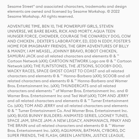
Sesame Street® and associated characters, trademarks and design
elements are owned and licensed by Sesame Workshop. © 2022
Sesame Workshop. All rights reserved.
ADVENTURE TIME, BEN 10, THE POWERPUFF GIRLS, STEVEN
UNIVERSE, WE BARE BEARS, RICK AND MORTY, AQUA TEEN
HUNGER FORCE, CHOWDER, COURAGE THE COWARDLY DOG, COW
AND CHICKEN , DEXTER'S LABORATORY, ED, EDD N EDDY, FOSTER'S
HOME FOR IMAGINARY FRIENDS, THE GRIM ADVENTURES OF BILLY
& MANDY, I AM WEASEL, JOHNNY BRAVO, ROBOT CHICKEN,
SAMURAI JACK and all related characters and elements © & ™
Cartoon Network (sXX); CARTOON NETWORK Logo are © & ™ Cartoon
Network (sXX); THE FLINTSTONES, THE JETSONS, SCOOBY-DOO,
WACKY RACES, SPACE GHOST COAST TO COAST and all related
characters and elements © & ™ Hanna-Barbera (sXX); SCOOB and all
related characters and elements © & ™ Hanna-Barbera and Warner
Bros. Entertainment Inc. (sXX); THUNDERCATS and all related
characters and elements ™ of Warner Bros. Entertainment Inc. and ©
Warner Bros. Entertainment Inc and Ted Wolf (sXX); TOM AND JERRY
and all related characters and elements © & ™ Turner Entertainment
Co. (sXX); TOM AND JERRY and all related characters and elements
© & ™ Turner Entertainment Co. And Warner Bros. Entertainment Inc.
(sXX); BUGS BUNNY BUILDERS: ANIMATED SERIES, LOONEY TUNES,
SPACE JAM, SPACE JAM: A NEW LEGACY, ANIMANIACS, PINKY AND
THE BRAIN and all related characters and elements © & ™ Warner
Bros. Entertainment Inc. (sXX); AQUAMAN, BATMAN, CYBORG, DC
SUPER FRIENDS, THE FLASH, GREEN LANTERN, JUSTICE LEAGUE,