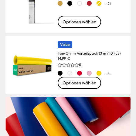
+21
Optionen wählen
Value
Iron-On im Vorteilspack (3 m / 10 Fuß)
14,99 €
Reviews
0
Die durchschnittliche Bewertung für dies
+4
Optionen wählen