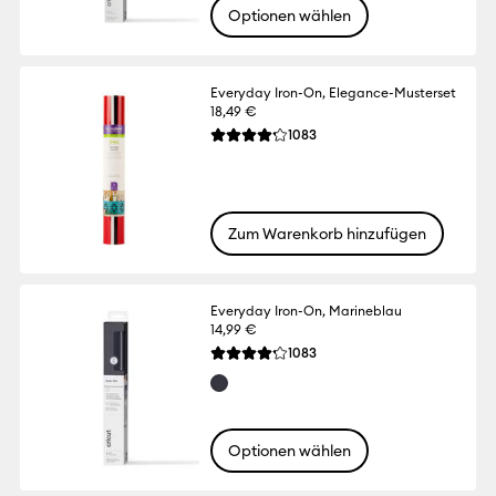
Optionen wählen
Everyday Iron-On, Elegance-Musterset
18,49 €
Reviews
1083
Die durchschnittliche Bewertung für dies
Zum Warenkorb hinzufügen
Everyday Iron-On, Marineblau
14,99 €
Reviews
1083
Die durchschnittliche Bewertung für dies
Optionen wählen