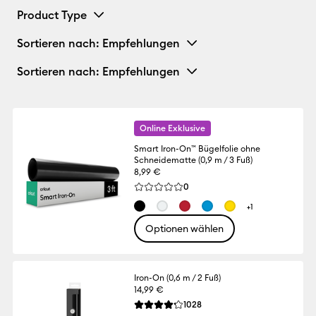
Product Type
Sortieren nach
: Empfehlungen
Sortieren nach
: Empfehlungen
Online Exklusive
Smart Iron-On™ Bügelfolie ohne
Schneidematte (0,9 m / 3 Fuß)
8,99 €
Reviews
0
Die durchschnittliche Bewertung für dies
+1
Optionen wählen
Iron-On (0,6 m / 2 Fuß)
14,99 €
Reviews
1028
Die durchschnittliche Bewertung für dies