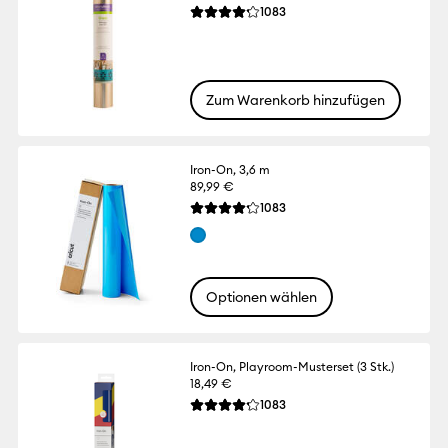
Reviews
1083
Die durchschnittliche Bewertung für dies
Zum Warenkorb hinzufügen
Iron-On, 3,6 m
89,99 €
Reviews
1083
Die durchschnittliche Bewertung für dies
Optionen wählen
Iron-On, Playroom-Musterset (3 Stk.)
18,49 €
Reviews
1083
Die durchschnittliche Bewertung für dies