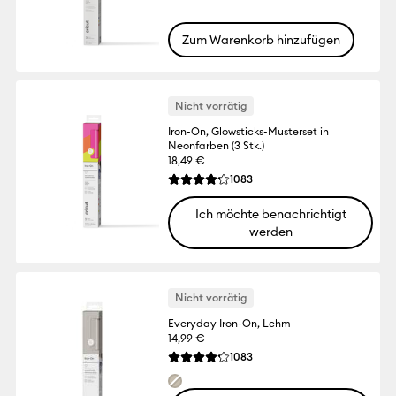
Zum Warenkorb hinzufügen
Nicht vorrätig
Iron-On, Glowsticks-Musterset in
Neonfarben (3 Stk.)
18,49 €
Reviews
1083
Die durchschnittliche Bewertung für dies
Ich möchte benachrichtigt
werden
Nicht vorrätig
Everyday Iron-On, Lehm
14,99 €
Reviews
1083
Die durchschnittliche Bewertung für dies