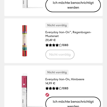
Ich möchte benachrichtigt
werden
Nicht vorrätig
Everyday Iron-On™, Regenbogen-
Musterset
29,49 €
Reviews
1083
Die durchschnittliche Bewertung für dies
Nicht vorrätig
Nicht vorrätig
Everyday Iron-On, Himbeere
14,99 €
Reviews
1083
Die durchschnittliche Bewertung für dies
Ich möchte benachrichtigt
werden