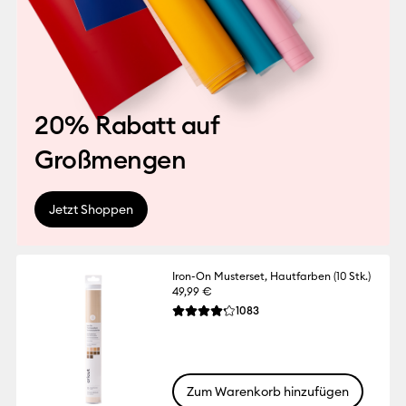
20% Rabatt auf
Großmengen
Jetzt Shoppen
Iron-On Musterset, Hautfarben (10 Stk.)
49,99 €
Reviews
1083
Die durchschnittliche Bewertung für dies
Zum Warenkorb hinzufügen