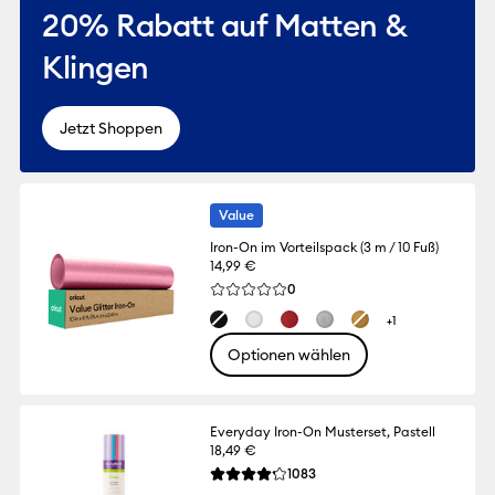
20% Rabatt auf Matten &
Klingen
Jetzt Shoppen
Value
Iron-On im Vorteilspack (3 m / 10 Fuß)
14,99 €
Reviews
0
Die durchschnittliche Bewertung für dies
+1
Optionen wählen
Everyday Iron-On Musterset, Pastell
18,49 €
Reviews
1083
Die durchschnittliche Bewertung für dies