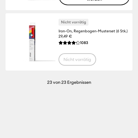
Nicht vorrätig
Iron-On, Regenbogen-Musterset (6 Stk.)
29,49 €
Reviews
1083
Die durchschnittliche Bewertung für dies
Nicht vorrätig
23
von 23 Ergebnissen