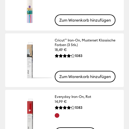
Zum Warenkorb hinzufügen
Cricut™ Iron-On, Musterset Klassische
Farben (3 Stk.)
18,49 €
Reviews
1083
Die durchschnittliche Bewertung für dies
Zum Warenkorb hinzufügen
Everyday Iron-On, Rot
14,99 €
Reviews
1083
Die durchschnittliche Bewertung für dies