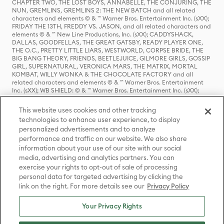
CHAPTER TWO, THE LOST BOYS, ANNABELLE, THE CONJURING, THE
NUN, GREMLINS, GREMLINS 2: THE NEW BATCH and all related
characters and elements © & ™ Warner Bros. Entertainment Inc. (sXX);
FRIDAY THE 13TH, FREDDY VS. JASON, and all related characters and
elements © & ™ New Line Productions, Inc. (sXX); CADDYSHACK,
DALLAS, GOODFELLAS, THE GREAT GATSBY, READY PLAYER ONE,
THE O.C., PRETTY LITTLE LIARS, WESTWORLD, CORPSE BRIDE, THE
BIG BANG THEORY, FRIENDS, BEETLEJUICE, GILMORE GIRLS, GOSSIP
GIRL, SUPERNATURAL, VERONICA MARS, THE MATRIX, MORTAL
KOMBAT, WILLY WONKA & THE CHOCOLATE FACTORY and all
related characters and elements © & ™ Warner Bros. Entertainment
Inc. (sXX); WB SHIELD: © & ™ Warner Bros. Entertainment Inc. (sXX);
HOUSE OF THE DRAGON, GAME OF THRONES, and all related
characters and elements © & ™ Home Box Office, Inc. (sXX); CHILLING
This website uses cookies and other tracking
ADVENTURES OF SABRINA, RIVERDALE © & ™ Warner Bros.
technologies to enhance user experience, to display
Entertainment Inc. Archie Comics and all related characters and
personalized advertisements and to analyze
elements © & ™ Archie Comic Publications, Inc. Used with permission.
performance and traffic on our website. We also share
(sXX); SEINFELD and all related characters and elements © & ™ Castle
Rock Entertainment. (sXX); TED LASSO © & ™ Warner Bros.
information about your use of our site with our social
Entertainment Inc. & Universal Television LLC (sXX); THE HOBBIT: AN
media, advertising and analytics partners. You can
UNEXPECTED JOURNEY, THE HOBBIT: THE DESOLATION OF SMAUG,
exercise your rights to opt-out of sale of processing
THE HOBBIT: THE BATTLE OF THE FIVE ARMIES, THE LORD OF THE
personal data for targeted advertising by clicking the
RINGS: THE FELLOWSHIP OF THE RING, THE LORD OF THE RINGS: THE
link on the right. For more details see our
Privacy Policy
TWO TOWERS, THE LORD OF THE RINGS: THE RETURN OF THE KING
and the names of the characters, items, events and places therein are
TM of The Saul Zaentz Company d/b/a Middle-earth Enterprises
Your Privacy Rights
under license to New Line Productions, Inc. (sXX), © Warner Bros.
Entertainment Inc. All rights reserved; WHERE THE WILD THINGS ARE