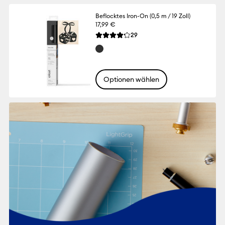
Beflocktes Iron-On (0,5 m / 19 Zoll)
17,99 €
Reviews
29
Die durchschnittliche Bewertung für dies
Optionen wählen