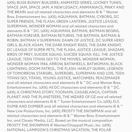
(sXX); BUGS BUNNY BUILDERS: ANIMATED SERIES, LOONEY TUNES,
SPACE JAM, SPACE JAM: A NEW LEGACY, ANIMANIACS, PINKY AND
THE BRAIN and all related characters and elements © & ™ Warner
Bros. Entertainment Inc. (sXX); AQUAMAN, BATMAN, CYBORG, DC
SUPER FRIENDS, THE FLASH, GREEN LANTERN, JUSTICE LEAGUE,
SUPERMAN, WONDER WOMAN and all related characters and
elements © & ™ DC. (sXX); AQUAMAN, BATMAN, BATMAN BEGINS,
BATMAN FOREVER, BATMAN RETURNS, THE BATMAN, BATMAN &
ROBIN, BATMAN V SUPERMAN: DAWN OF JUSTICE, DC SUPER HERO
GIRLS, BLACK ADAM, THE DARK KNIGHT RISES, THE DARK KNIGHT,
DC LEAGUE OF SUPER-PETS, THE FLASH, JUSTICE LEAGUE, SHAZAM!,
BIRDS OF PREY, SUICIDE SQUAD, SUICIDE SQUAD: KILL THE JUSTICE
LEAGUE, TEEN TITANS GO! TO THE MOVIES, WONDER WOMAN,
WONDER WOMAN 1984, ARROW, BATWHEELS, BATWOMAN, BLACK
LIGHTNING, DOOM PATROL, THE FLASH, HARLEY QUINN, LEGENDS
OF TOMORROW, STARGIRL, SUPERGIRL, SUPERMAN AND LOIS, TEEN
TITANS GO!, TITANS, YOUNG JUSTICE, WATCHMEN, PEACEMAKER
and all related characters and elements © & ™ DC and Warner Bros.
Entertainment Inc. (sXX); All DC characters and elements © & ™ DC.
(sXX); A CHRISTMAS STORY, TOONAMI, CASABLANCA, CAPTAIN
PLANET AND THE PLANETEERS, THE WIZARD OF OZ and all related
characters and elements © & ™ Turner Entertainment Co. (sXX); ELF,
DUMB AND DUMBER and all related characters and elements © & ™
New Line Productions, Inc. (sXX); FROSTY THE SNOWMAN and all
related characters and elements © & ™ Warner Bros. Entertainment
Inc. and Classic Media, LLC. Based on the musical composition
FROSTY THE SNOWMAN © Warner/Chappell Music, Inc. (sXX);
NATIONAL LAMPOON'S CHRISTMAS VACATION, THE POLAR