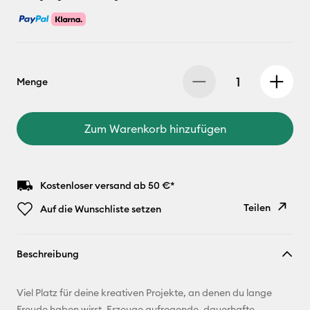
Menge
Zum Warenkorb hinzufügen
Kostenloser versand ab 50 €*
Teilen
Auf die Wunschliste setzen
Link
Beschreibung
kopieren
E-Mail-
Viel Platz für deine kreativen Projekte, an denen du lange
Adresse
Freude haben wirst. Erzeuge aufregende, dauerhafte