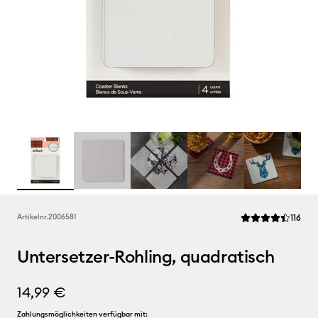
Rev
Artikelnr.
2006581
116
Die durchschnittl
Untersetzer-Rohling, quadratisch
14,99 €
Zahlungsmöglichkeiten verfügbar mit: