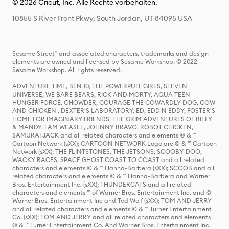
© 2026 Cricut, Inc. Alle Rechte vorbehalten.
10855 S River Front Pkwy, South Jordan, UT 84095 USA
Sesame Street® and associated characters, trademarks and design
elements are owned and licensed by Sesame Workshop. © 2022
Sesame Workshop. All rights reserved.
ADVENTURE TIME, BEN 10, THE POWERPUFF GIRLS, STEVEN
UNIVERSE, WE BARE BEARS, RICK AND MORTY, AQUA TEEN
HUNGER FORCE, CHOWDER, COURAGE THE COWARDLY DOG, COW
AND CHICKEN , DEXTER'S LABORATORY, ED, EDD N EDDY, FOSTER'S
HOME FOR IMAGINARY FRIENDS, THE GRIM ADVENTURES OF BILLY
& MANDY, I AM WEASEL, JOHNNY BRAVO, ROBOT CHICKEN,
SAMURAI JACK and all related characters and elements © & ™
Cartoon Network (sXX); CARTOON NETWORK Logo are © & ™ Cartoon
Network (sXX); THE FLINTSTONES, THE JETSONS, SCOOBY-DOO,
WACKY RACES, SPACE GHOST COAST TO COAST and all related
characters and elements © & ™ Hanna-Barbera (sXX); SCOOB and all
related characters and elements © & ™ Hanna-Barbera and Warner
Bros. Entertainment Inc. (sXX); THUNDERCATS and all related
characters and elements ™ of Warner Bros. Entertainment Inc. and ©
Warner Bros. Entertainment Inc and Ted Wolf (sXX); TOM AND JERRY
and all related characters and elements © & ™ Turner Entertainment
Co. (sXX); TOM AND JERRY and all related characters and elements
© & ™ Turner Entertainment Co. And Warner Bros. Entertainment Inc.