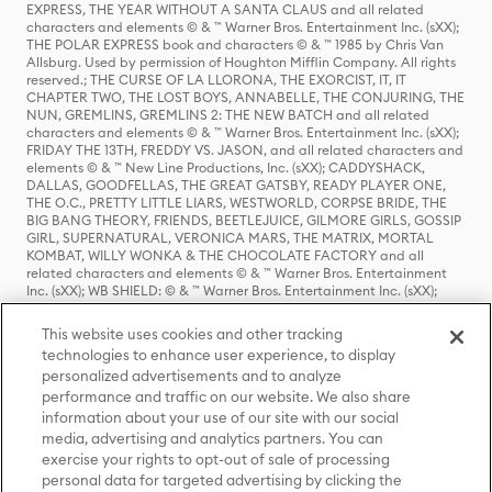
EXPRESS, THE YEAR WITHOUT A SANTA CLAUS and all related
characters and elements © & ™ Warner Bros. Entertainment Inc. (sXX);
THE POLAR EXPRESS book and characters © & ™ 1985 by Chris Van
Allsburg. Used by permission of Houghton Mifflin Company. All rights
reserved.; THE CURSE OF LA LLORONA, THE EXORCIST, IT, IT
CHAPTER TWO, THE LOST BOYS, ANNABELLE, THE CONJURING, THE
NUN, GREMLINS, GREMLINS 2: THE NEW BATCH and all related
characters and elements © & ™ Warner Bros. Entertainment Inc. (sXX);
FRIDAY THE 13TH, FREDDY VS. JASON, and all related characters and
elements © & ™ New Line Productions, Inc. (sXX); CADDYSHACK,
DALLAS, GOODFELLAS, THE GREAT GATSBY, READY PLAYER ONE,
THE O.C., PRETTY LITTLE LIARS, WESTWORLD, CORPSE BRIDE, THE
BIG BANG THEORY, FRIENDS, BEETLEJUICE, GILMORE GIRLS, GOSSIP
GIRL, SUPERNATURAL, VERONICA MARS, THE MATRIX, MORTAL
KOMBAT, WILLY WONKA & THE CHOCOLATE FACTORY and all
related characters and elements © & ™ Warner Bros. Entertainment
Inc. (sXX); WB SHIELD: © & ™ Warner Bros. Entertainment Inc. (sXX);
HOUSE OF THE DRAGON, GAME OF THRONES, and all related
characters and elements © & ™ Home Box Office, Inc. (sXX); CHILLING
This website uses cookies and other tracking
ADVENTURES OF SABRINA, RIVERDALE © & ™ Warner Bros.
technologies to enhance user experience, to display
Entertainment Inc. Archie Comics and all related characters and
personalized advertisements and to analyze
elements © & ™ Archie Comic Publications, Inc. Used with permission.
(sXX); SEINFELD and all related characters and elements © & ™ Castle
performance and traffic on our website. We also share
Rock Entertainment. (sXX); TED LASSO © & ™ Warner Bros.
information about your use of our site with our social
Entertainment Inc. & Universal Television LLC (sXX); THE HOBBIT: AN
media, advertising and analytics partners. You can
UNEXPECTED JOURNEY, THE HOBBIT: THE DESOLATION OF SMAUG,
exercise your rights to opt-out of sale of processing
THE HOBBIT: THE BATTLE OF THE FIVE ARMIES, THE LORD OF THE
personal data for targeted advertising by clicking the
RINGS: THE FELLOWSHIP OF THE RING, THE LORD OF THE RINGS: THE