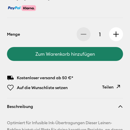
Menge
Zum Warenkorb hinzufügen
Kostenloser versand ab 50 €*
Teilen
Auf die Wunschliste setzen
Link
Beschreibung
kopieren
E-Mail-
Optimiert für Infusible Ink-Übertragungen Dieser Leinen-
Adresse
Rohling bietet viel Platz für deine kreativen Projekte, an denen