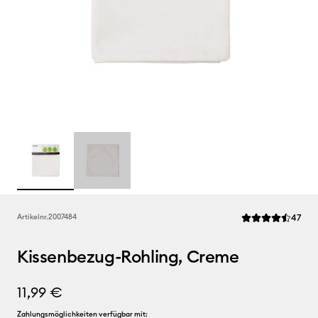
Rev
Artikelnr.
2007484
47
Die durchschnittl
Kissenbezug-Rohling, Creme
11,99 €
Zahlungsmöglichkeiten verfügbar mit: