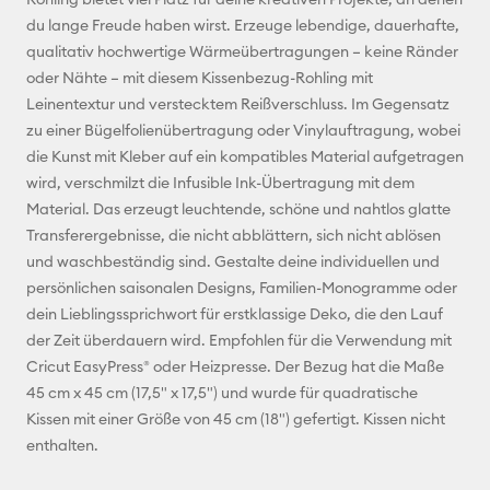
du lange Freude haben wirst. Erzeuge lebendige, dauerhafte,
Pinterest
qualitativ hochwertige Wärmeübertragungen – keine Ränder
oder Nähte – mit diesem Kissenbezug-Rohling mit
Facebook
Leinentextur und verstecktem Reißverschluss. Im Gegensatz
zu einer Bügelfolienübertragung oder Vinylauftragung, wobei
X
die Kunst mit Kleber auf ein kompatibles Material aufgetragen
wird, verschmilzt die Infusible Ink-Übertragung mit dem
Material. Das erzeugt leuchtende, schöne und nahtlos glatte
Transferergebnisse, die nicht abblättern, sich nicht ablösen
und waschbeständig sind. Gestalte deine individuellen und
persönlichen saisonalen Designs, Familien-Monogramme oder
dein Lieblingssprichwort für erstklassige Deko, die den Lauf
der Zeit überdauern wird. Empfohlen für die Verwendung mit
Cricut EasyPress® oder Heizpresse. Der Bezug hat die Maße
45 cm x 45 cm (17,5" x 17,5") und wurde für quadratische
Kissen mit einer Größe von 45 cm (18") gefertigt. Kissen nicht
enthalten.