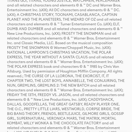
TITANS GO!, TITANS, YOUNG JUSTICE, WATCHMEN, PEACEMAKER
and all related characters and elements © & ™ DC and Warner Bros.
Entertainment Inc. (sXX); All DC characters and elements © & ™ DC.
(sXX); A CHRISTMAS STORY, TOONAMI, CASABLANCA, CAPTAIN
PLANET AND THE PLANETEERS, THE WIZARD OF OZ and all related
characters and elements © & ™ Turner Entertainment Co. (sXX); ELF,
DUMB AND DUMBER and all related characters and elements © & ™
New Line Productions, Inc. (sXX); FROSTY THE SNOWMAN and all
related characters and elements © & ™ Warner Bros. Entertainment
Inc. and Classic Media, LLC. Based on the musical composition
FROSTY THE SNOWMAN © Warner/Chappell Music, Inc. (sXX);
NATIONAL LAMPOON'S CHRISTMAS VACATION, THE POLAR
EXPRESS, THE YEAR WITHOUT A SANTA CLAUS and all related
characters and elements © & ™ Warner Bros. Entertainment Inc. (sXX);
THE POLAR EXPRESS book and characters © & ™ 1985 by Chris Van
Allsburg. Used by permission of Houghton Mifflin Company. All rights
reserved.; THE CURSE OF LA LLORONA, THE EXORCIST, IT, IT
CHAPTER TWO, THE LOST BOYS, ANNABELLE, THE CONJURING, THE
NUN, GREMLINS, GREMLINS 2: THE NEW BATCH and all related
characters and elements © & ™ Warner Bros. Entertainment Inc. (sXX);
FRIDAY THE 13TH, FREDDY VS. JASON, and all related characters and
elements © & ™ New Line Productions, Inc. (sXX); CADDYSHACK,
DALLAS, GOODFELLAS, THE GREAT GATSBY, READY PLAYER ONE,
THE O.C., PRETTY LITTLE LIARS, WESTWORLD, CORPSE BRIDE, THE
BIG BANG THEORY, FRIENDS, BEETLEJUICE, GILMORE GIRLS, GOSSIP
GIRL, SUPERNATURAL, VERONICA MARS, THE MATRIX, MORTAL
KOMBAT, WILLY WONKA & THE CHOCOLATE FACTORY and all
related characters and elements © & ™ Warner Bros. Entertainment