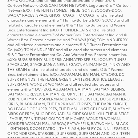
SAMURAI JACK and all related characters and elements © & ™
Cartoon Network (sXX); CARTOON NETWORK Logo are © & ™ Cartoon
Network (sXX); THE FLINTSTONES, THE JETSONS, SCOOBY-DOO,
WACKY RACES, SPACE GHOST COAST TO COAST and all related
characters and elements © & ™ Hanna-Barbera (sXX); SCOOB and all
related characters and elements © & ™ Hanna-Barbera and Warner
Bros. Entertainment Inc. (sXX); THUNDERCATS and all related
characters and elements ™ of Warner Bros. Entertainment Inc. and ©
Warner Bros. Entertainment Inc and Ted Wolf (sXX); TOM AND JERRY
and all related characters and elements © & ™ Turner Entertainment
Co. (sXX); TOM AND JERRY and all related characters and elements
© & ™ Turner Entertainment Co. And Warner Bros. Entertainment Inc.
(sXX); BUGS BUNNY BUILDERS: ANIMATED SERIES, LOONEY TUNES,
SPACE JAM, SPACE JAM: A NEW LEGACY, ANIMANIACS, PINKY AND
THE BRAIN and all related characters and elements © & ™ Warner
Bros. Entertainment Inc. (sXX); AQUAMAN, BATMAN, CYBORG, DC
SUPER FRIENDS, THE FLASH, GREEN LANTERN, JUSTICE LEAGUE,
SUPERMAN, WONDER WOMAN and all related characters and
elements © & ™ DC. (sXX); AQUAMAN, BATMAN, BATMAN BEGINS,
BATMAN FOREVER, BATMAN RETURNS, THE BATMAN, BATMAN &
ROBIN, BATMAN V SUPERMAN: DAWN OF JUSTICE, DC SUPER HERO
GIRLS, BLACK ADAM, THE DARK KNIGHT RISES, THE DARK KNIGHT,
DC LEAGUE OF SUPER-PETS, THE FLASH, JUSTICE LEAGUE, SHAZAM!,
BIRDS OF PREY, SUICIDE SQUAD, SUICIDE SQUAD: KILL THE JUSTICE
LEAGUE, TEEN TITANS GO! TO THE MOVIES, WONDER WOMAN,
WONDER WOMAN 1984, ARROW, BATWHEELS, BATWOMAN, BLACK
LIGHTNING, DOOM PATROL, THE FLASH, HARLEY QUINN, LEGENDS
OF TOMORROW, STARGIRL, SUPERGIRL, SUPERMAN AND LOIS, TEEN